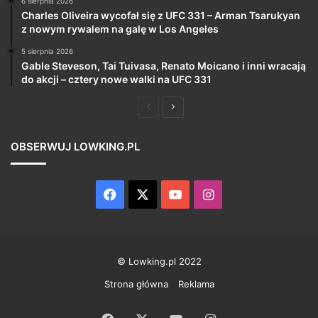
6 sierpnia 2026
Charles Oliveira wycofał się z UFC 331 – Arman Tsarukyan
z nowym rywalem na galę w Los Angeles
5 sierpnia 2026
Gable Steveson, Tai Tuivasa, Renato Moicano i inni wracają
do akcji – cztery nowe walki na UFC 331
Poprzednia
Następna
strona
strona
OBSERWUJ LOWKING.PL
Facebook
X
YouTube
Instagram
© Lowking.pl 2022
Strona główna
Reklama