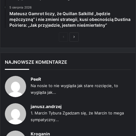
5 sierpnia 2026
Mateusz Gamrot liczy, że Quillan Salkilld „będzie
mężczyzną” i nie zmieni strategii, kusi obecnością Dustina
Poiriera: „Jak przyjedzie, jestem nieśmiertelny”
Poprzednia
Następna
strona
strona
NAJNOWSZE KOMENTARZE
PeeR
Na nosie to nie wygląda jak stare rozcięcie, to
wygląda jak...
janusz.andrzej
1. Marcin Tybura Zgadzam się, że Marcin to mega
sympatyczny...
Kroganin