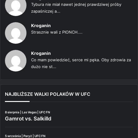
Tybura nie miał nawet jednej prawdziwej próby
zapaśniczej a...
Kroganin
Strasznie wali z PIONCH....
Kroganin
Co mam powiedzieć, serce mi pęka. Oby zdrowia za
dużo nie st...
NAJBLIŻSZE WALKI POLAKÓW W UFC
8 sierpnia | Las Vegas | UFC FN
Gamrot vs. Salkilld
5 września | Paryż | UFC FN