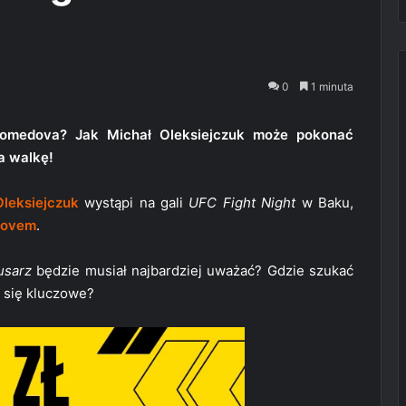
0
1 minuta
agomedova? Jak Michał Oleksiejczuk może pokonać
a walkę!
Oleksiejczuk
wystąpi na gali
UFC Fight Night
w Baku,
dovem
.
usarz
będzie musiał najbardziej uważać? Gdzie szukać
 się kluczowe?