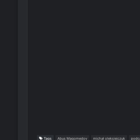
Tags
Abus Magomedov
michał oleksiejczuk
podc