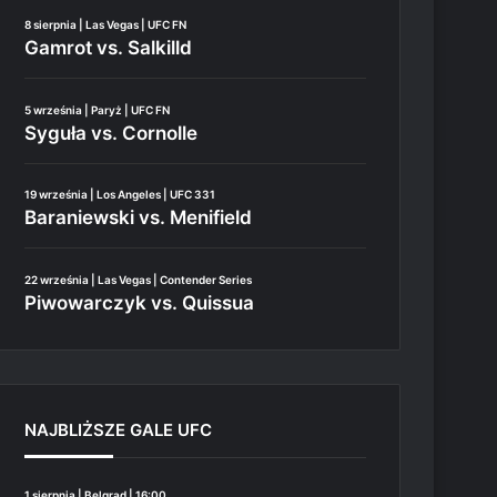
8 sierpnia | Las Vegas | UFC FN
Gamrot vs. Salkilld
5 września | Paryż | UFC FN
Syguła vs. Cornolle
19 września | Los Angeles | UFC 331
Baraniewski vs. Menifield
22 września | Las Vegas | Contender Series
Piwowarczyk vs. Quissua
NAJBLIŻSZE GALE UFC
1 sierpnia | Belgrad | 16:00