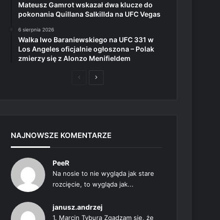
Mateusz Gamrot wskazał dwa klucze do
pokonania Quillana Salkillda na UFC Vegas
6 sierpnia 2026
Walka Iwo Baraniewskiego na UFC 331 w
Los Angeles oficjalnie ogłoszona – Polak
zmierzy się z Alonzo Menifieldem
Poprzednia
Następna
strona
strona
NAJNOWSZE KOMENTARZE
PeeR
Na nosie to nie wygląda jak stare
rozcięcie, to wygląda jak...
janusz.andrzej
1. Marcin Tybura Zgadzam się, że