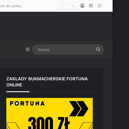
Log In
Sidebar
Switch skin
„Mam nadzieję, że okaże się mężczyzną” – Mateusz Gamrot wskazał dwa klucze do pokonania Quillana Salkillda na UFC Vegas
Switch skin
Szukaj
ZAKŁADY BUKMACHERSKIE FORTUNA
ONLINE