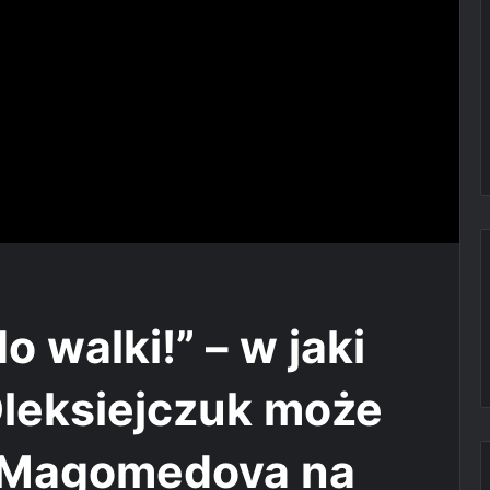
o walki!” – w jaki
leksiejczuk może
 Magomedova na