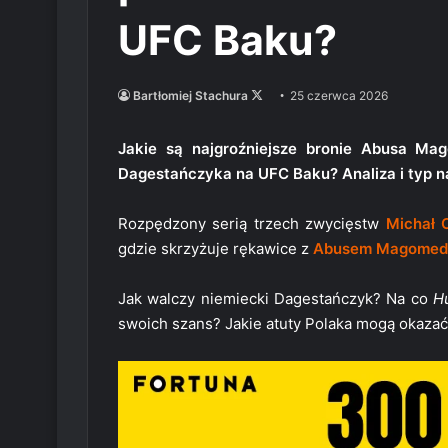
UFC Baku?
Follow
Bartłomiej Stachura
25 czerwca 2026
on
X
Jakie są najgroźniejsze bronie Abusa M
Dagestańczyka na UFC Baku? Analiza i typ n
Rozpędzony serią trzech zwycięstw
Michał 
gdzie skrzyżuje rękawice z
Abusem Magome
Jak walczy niemiecki Dagestańczyk? Na co
H
swoich szans? Jakie atuty Polaka mogą okazać