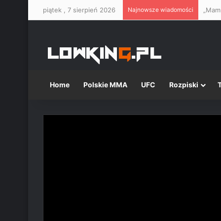
piątek , 7 sierpień 2026
Najnowsze wiadomości
Home
Polskie MMA
UFC
Rozpiski