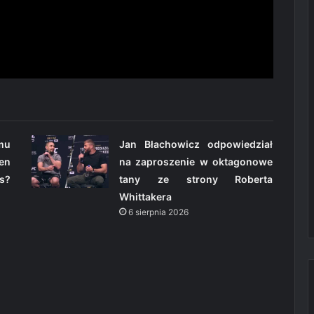
omu
Jan Błachowicz odpowiedział
en
na zaproszenie w oktagonowe
s?
tany ze strony Roberta
Whittakera
6 sierpnia 2026