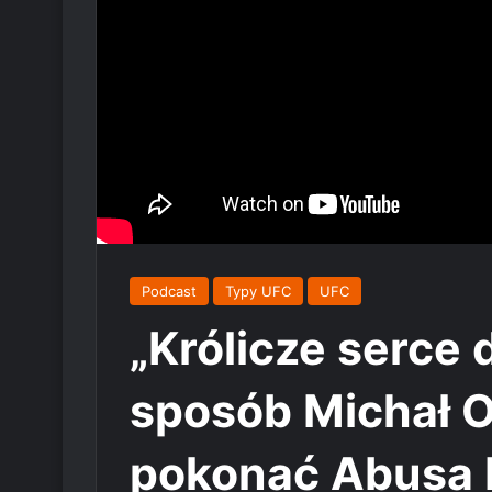
Podcast
Typy UFC
UFC
„Królicze serce d
sposób Michał O
pokonać Abusa