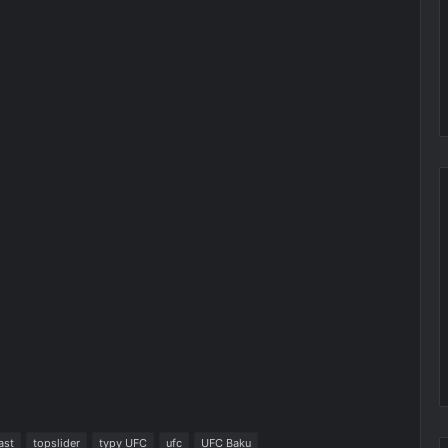
ast
topslider
typy UFC
ufc
UFC Baku