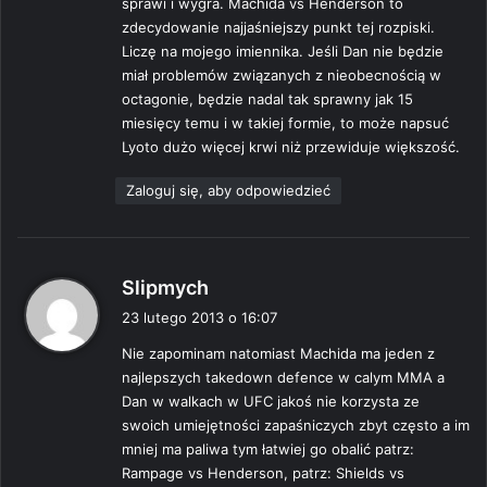
sprawi i wygra. Machida vs Henderson to
zdecydowanie najjaśniejszy punkt tej rozpiski.
Liczę na mojego imiennika. Jeśli Dan nie będzie
miał problemów związanych z nieobecnością w
octagonie, będzie nadal tak sprawny jak 15
miesięcy temu i w takiej formie, to może napsuć
Lyoto dużo więcej krwi niż przewiduje większość.
Zaloguj się, aby odpowiedzieć
p
Slipmych
i
23 lutego 2013 o 16:07
s
Nie zapominam natomiast Machida ma jeden z
z
najlepszych takedown defence w calym MMA a
e
Dan w walkach w UFC jakoś nie korzysta ze
:
swoich umiejętności zapaśniczych zbyt często a im
mniej ma paliwa tym łatwiej go obalić patrz:
Rampage vs Henderson, patrz: Shields vs