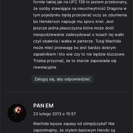
formie takiej jak na UFC 139 to jestem przekonany,
że osoby stawiające na nieuchwytność Dragona w
tym pojedynku będą przecierać oczy ze zdumienia
bo Henderson napsuje mu sporo krwi. Jest
jeszcze jedna płaszczyzna która może dość
niespodziewanie zadecydować o losach tej walki
czyli obalenia i walka w parterze. Tutaj Machida
może mieć przewagę bo jest bardzo dobrym
zapaśnikiem i kto wie czy to nie będzie kluczowe.
Trzeba przyznać, że to starcie zapowiada się
rewelacyjnie
Zaloguj się, aby odpowiedzieć
p
PAN EM
i
23 lutego 2013 o 15:57
s
Machida lepsze zapasy od olimpijczyka? Nie
z
zapominajmy, że stylem bazowym Hendo są
e