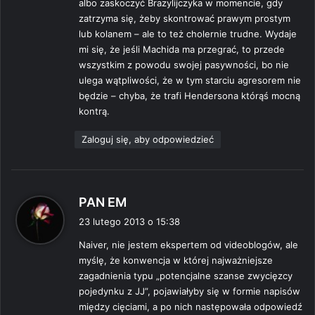
albo zaskoczyć Brazylijczyka w momencie, gdy
zatrzyma się, żeby skontrować prawym prostym
lub kolanem – ale to też cholernie trudne. Wydaje
mi się, że jeśli Machida ma przegrać, to przede
wszystkim z powodu swojej pasywności, bo nie
ulega wątpliwości, że w tym starciu agresorem nie
będzie – chyba, że trafi Hendersona którąś mocną
kontrą.
Zaloguj się, aby odpowiedzieć
p
PAN EM
i
23 lutego 2013 o 15:38
s
Naiver, nie jestem ekspertem od videoblogów, ale
z
myślę, że konwencja w której najważniejsze
e
zagadnienia typu „potencjalne szanse zwycięzcy
:
pojedynku z JJ”, pojawiałyby się w formie napisów
między cięciami, a po nich następowała odpowiedź