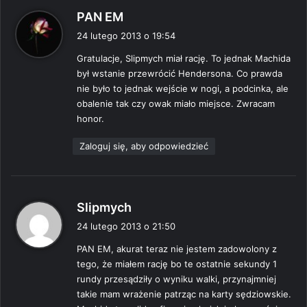
p
PAN EM
i
24 lutego 2013 o 19:54
s
Gratulacje, Slipmych miał rację. To jednak Machida
z
był wstanie przewrócić Hendersona. Co prawda
e
nie było to jednak wejście w nogi, a podcinka, ale
:
obalenie tak czy owak miało miejsce. Zwracam
honor.
Zaloguj się, aby odpowiedzieć
p
Slipmych
i
24 lutego 2013 o 21:50
s
PAN EM, akurat teraz nie jestem zadowolony z
z
tego, że miałem rację bo te ostatnie sekundy 1
e
rundy przesądziły o wyniku walki, przynajmniej
:
takie mam wrażenie patrząc na karty sędziowskie.