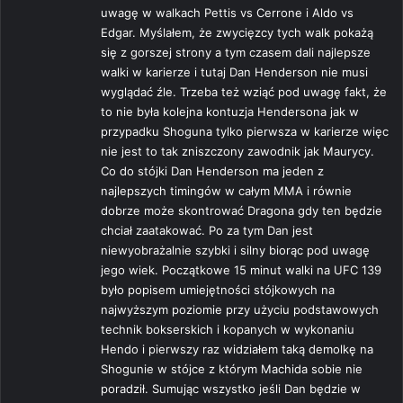
uwagę w walkach Pettis vs Cerrone i Aldo vs
:
Edgar. Myślałem, że zwycięzcy tych walk pokażą
się z gorszej strony a tym czasem dali najlepsze
walki w karierze i tutaj Dan Henderson nie musi
wyglądać źle. Trzeba też wziąć pod uwagę fakt, że
to nie była kolejna kontuzja Hendersona jak w
przypadku Shoguna tylko pierwsza w karierze więc
nie jest to tak zniszczony zawodnik jak Maurycy.
Co do stójki Dan Henderson ma jeden z
najlepszych timingów w całym MMA i równie
dobrze może skontrować Dragona gdy ten będzie
chciał zaatakować. Po za tym Dan jest
niewyobrażalnie szybki i silny biorąc pod uwagę
jego wiek. Początkowe 15 minut walki na UFC 139
było popisem umiejętności stójkowych na
najwyższym poziomie przy użyciu podstawowych
technik bokserskich i kopanych w wykonaniu
Hendo i pierwszy raz widziałem taką demolkę na
Shogunie w stójce z którym Machida sobie nie
poradził. Sumując wszystko jeśli Dan będzie w