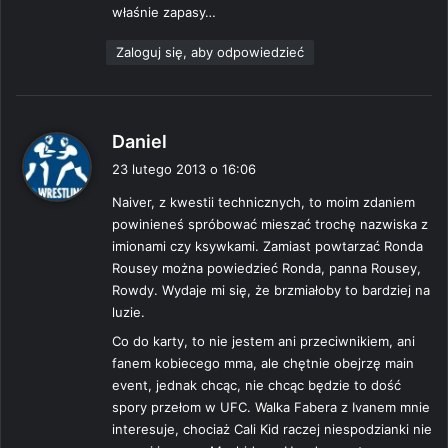
właśnie zapasy…
:
Zaloguj się, aby odpowiedzieć
p
Daniel
i
23 lutego 2013 o 16:06
s
Naiver, z kwestii technicznych, to moim zdaniem
z
powinieneś spróbować mieszać trochę nazwiska z
e
imionami czy ksywkami. Zamiast powtarzać Ronda
:
Rousey można powiedzieć Ronda, panna Rousey,
Rowdy. Wydaje mi się, że brzmiałoby to bardziej na
luzie.
Co do karty, to nie jestem ani przeciwnikiem, ani
fanem kobiecego mma, ale chętnie obejrzę main
event, jednak chcąc, nie chcąc będzie to dość
spory przełom w UFC. Walka Fabera z Ivanem mnie
interesuje, chociaż Cali Kid raczej niespodzianki nie