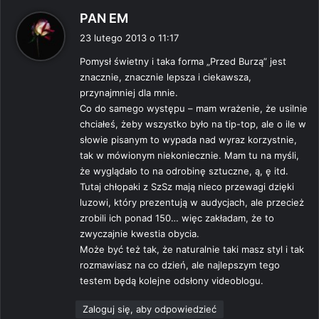
p
PAN EM
i
23 lutego 2013 o 11:17
s
Pomysł świetny i taka forma „Przed Burzą” jest
z
znacznie, znacznie lepsza i ciekawsza,
e
przynajmniej dla mnie.
:
Co do samego występu – mam wrażenie, że usilnie
chciałeś, żeby wszystko było na tip-top, ale o ile w
słowie pisanym to wypada nad wyraz korzystnie,
tak w mówionym niekoniecznie. Mam tu na myśli,
że wyglądało to na odrobinę sztuczne, ą, ę itd.
Tutaj chłopaki z SzSz mają nieco przewagi dzięki
luzowi, który prezentują w audycjach, ale przecież
zrobili ich ponad 150… więc zakładam, że to
zwyczajnie kwestia obycia.
Może być też tak, że naturalnie taki masz styl i tak
rozmawiasz na co dzień, ale najlepszym tego
testem będą kolejne odsłony videoblogu.
Zaloguj się, aby odpowiedzieć