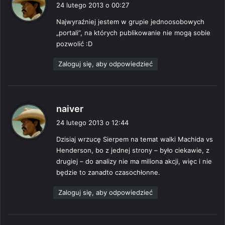
i
24 lutego 2013 o 00:27
s
Najwyraźniej jestem w grupie jednoosobowych
z
„portali”, na których publikowanie nie mogą sobie
e
pozwolić :D
:
Zaloguj się, aby odpowiedzieć
p
naiver
i
24 lutego 2013 o 12:44
s
Dzisiaj wrzucę Sierpem na temat walki Machida vs
z
Henderson, bo z jednej strony – było ciekawie, z
e
drugiej – do analizy nie ma miliona akcji, więc i nie
:
będzie to zanadto czasochłonne.
Zaloguj się, aby odpowiedzieć