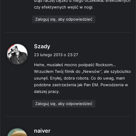
stąd raczej ciężko u niego oczekiwać efektownych
e
czy efektywnych wejść w nogi.
:
Zaloguj się, aby odpowiedzieć
p
Szady
i
23 lutego 2013 o 23:27
s
Hehe, musiałeś mocno podpaść Rocksom…
z
Wrzuciłem Twój filmik do „Newsów”, ale szybciutko
e
usunęli. Enyłej, dobra robota. Co do uwag, mam
:
podobne zastrzeżenia jak Pan EM. Powodzenia w
dalszej pracy.
Zaloguj się, aby odpowiedzieć
p
naiver