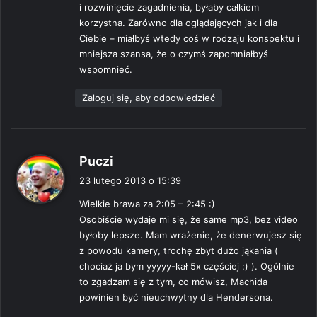
i rozwinięcie zagadnienia, byłaby całkiem
korzystna. Zarówno dla oglądających jak i dla
Ciebie – miałbyś wtedy coś w rodzaju konspektu i
mniejsza szansa, że o czymś zapomniałbyś
wspomnieć.
Zaloguj się, aby odpowiedzieć
p
Puczi
i
23 lutego 2013 o 15:39
s
Wielkie brawa za 2:05 – 2:45 :)
z
Osobiście wydaje mi się, że same mp3, bez video
e
byłoby lepsze. Mam wrażenie, że denerwujesz się
:
z powodu kamery, trochę zbyt dużo jąkania (
chociaż ja bym yyyyy-kał 5x częściej :) ). Ogólnie
to zgadzam się z tym, co mówisz, Machida
powinien być nieuchwytny dla Hendersona.