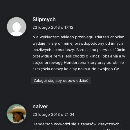
p
Slipmych
i
23 lutego 2013 o 17:12
s
Nie wykluczam takiego przebiegu zdarzeń chociaż
z
wydaję mi się on mniej prawdopodobny od innych
e
możliwych scenariuszy. Bardziej na pierwsze 10min
:
przewiduje remis jeśli chodzi o klincz i obalenia a w
stójce przewagę Hendersona który przy odrobinie
szczęścia dołoży kolejny nokaut do swojego CV
Zaloguj się, aby odpowiedzieć
p
naiver
i
23 lutego 2013 o 21:04
s
Henderson wywodzi się z zapasów klasycznych,
z