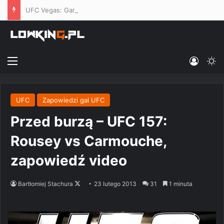
UFC Vegas: Gamrot vs. Salkilld – wyniki i relacja na żywo od 23:00
Menu
Log In
Sw
UFC
Zapowiedzi gal UFC
Przed burzą – UFC 157:
Rousey vs Carmouche,
zapowiedź video
Follow
Bartłomiej Stachura
23 lutego 2013
31
1 minuta
on
X