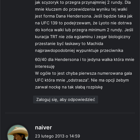
jak scyzoryk to przegra przynajmniej 2 rundy. Dla
mnie kluczem do przewidzenia wyniku tej walki
jest forma Dana Hendersona. Jeśli będzie taka jak
na UFC 139 to podejrzewam, że Lyoto nie dotrwa
do końca walki lub przegra minimum 2 rundy. Jeśli
kuracja TRT nie zda egzaminu i zegar biologiczny
przestanie być łaskawy to Machida
najprawdopodobniej wypunktuje przeciwnika
60/40 dla Hendersona i to jedyna walka która mnie
interesuję
W ogóle to jest chyba pierwsza numerowana gala
UFC która mnie „odstrasza”. Nie ma opcji żebym
zarwał nockę na tak słabą rozpiskę
Zaloguj się, aby odpowiedzieć
p
naiver
i
23 lutego 2013 o 14:59