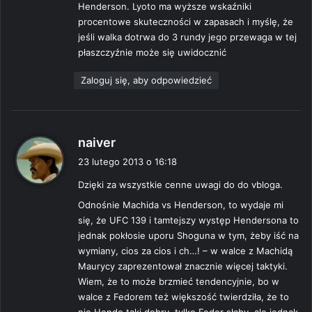
Henderson. Lyoto ma wyższe wskaźniki
procentowe skuteczności w zapasach i myślę, że
jeśli walka dotrwa do 3 rundy jego przewaga w tej
płaszczyźnie może się uwidocznić
Zaloguj się, aby odpowiedzieć
p
naiver
i
23 lutego 2013 o 16:18
s
Dzięki za wszystkie cenne uwagi do do vbloga.
z
e
Odnośnie Machida vs Henderson, to wydaje mi
:
się, że UFC 139 i tamtejszy występ Hendersona to
jednak pokłosie uporu Shoguna w tym, żeby iść na
wymiany, cios za cios i ch…! – w walce z Machidą
Maurycy zaprezentował znacznie więcej taktyki.
Wiem, że to może brzmieć tendencyjnie, bo w
walce z Fedorem też większość twierdziła, że to
nie Hendo taki dobry, tylko Fedor słaby, ale jednak