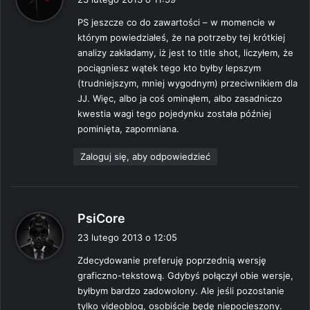
s
PS jeszcze co do zawartości – w momencie w
z
którym powiedziałeś, że na potrzeby tej krótkiej
e
analizy zakładamy, iż jest to title shot, liczyłem, że
:
pociągniesz wątek tego kto byłby lepszym
(trudniejszym, mniej wygodnym) przeciwnikiem dla
JJ. Więc, albo ja coś ominąłem, albo zasadniczo
kwestia wagi tego pojedynku została później
pominięta, zapomniana.
Zaloguj się, aby odpowiedzieć
p
PsiCore
i
23 lutego 2013 o 12:05
s
Zdecydowanie preferuję poprzednią wersję
z
graficzno-tekstową. Gdybyś połączył obie wersje,
e
byłbym bardzo zadowolony. Ale jeśli pozostanie
:
tylko videoblog, osobiście będę niepocieszony.