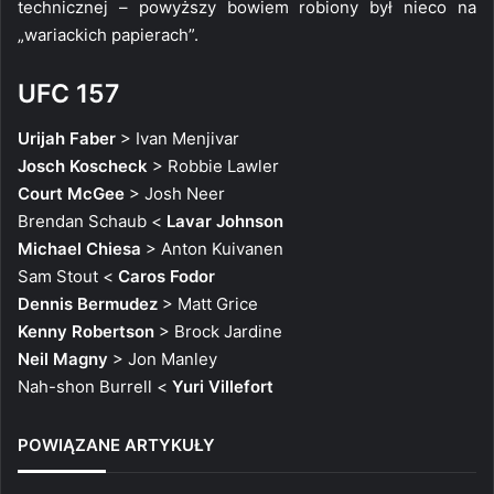
technicznej – powyższy bowiem robiony był nieco na
„wariackich papierach”.
UFC 157
Urijah Faber
> Ivan Menjivar
Josch Koscheck
> Robbie Lawler
Court McGee
> Josh Neer
Brendan Schaub <
Lavar Johnson
Michael Chiesa
> Anton Kuivanen
Sam Stout <
Caros Fodor
Dennis Bermudez
> Matt Grice
Kenny Robertson
> Brock Jardine
Neil Magny
> Jon Manley
Nah-shon Burrell <
Yuri Villefort
POWIĄZANE ARTYKUŁY