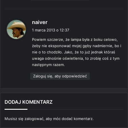
p
naiver
i
1 marca 2013 o 12:37
s
Powiem szczerze, że lampa była z boku celowo,
z
żeby nie eksponować mojej gęby nadmiernie, bo i
e
nie o to chodziło. Jako, że to już jednak któraś
:
uwaga odnośnie oświetlenia, to zrobię coś z tym
następnym razem.
Zaloguj się, aby odpowiedzieć
DODAJ KOMENTARZ
Musisz się
zalogować
, aby móc dodać komentarz.