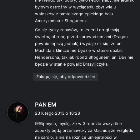
byłbym ostrożny w wyciąganiu zbyt wielu
wniosków z tamtejszego epickiego boju
Amerykanina z Shogunem.
Co się tyczy zapasów, to jeden i drugi mają
świetną obronę przed sprowadzeniami (Dragon
pewnie lepszą jednak) i wydaje mi się, że ani
Machida z klinczu nie będzie w stanie obalać
Hendersona, tak jak robił z Shogunem, ani Dan nie
będzie w stanie powalić Brazylijczyka.
Zaloguj się, aby odpowiedzieć
p
PAN EM
i
23 lutego 2013 o 16:28
s
@Slipmych, myślę, że w 3 rundzie wszystkie
z
aspekty będą przemawiały za Machidą ze względu
e
na cardio, a nie na różnicę umiejętności w
: