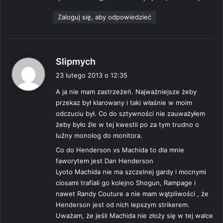
Zaloguj się, aby odpowiedzieć
p
Slipmych
i
23 lutego 2013 o 12:35
s
A ja nie mam zastrzeżeń. Najważniejsze żeby
z
przekaz był klarowany i taki właśnie w moim
e
odczuciu był. Co do sztywności nie zauważyłem
:
żeby było źle w tej kwestii po za tym trudno o
luźny monolog do monitora.
Co do Henderson vs Machida to dla mnie
faworytem jest Dan Henderson
Lyoto Machida nie ma szczelnej gardy i mocnymi
ciosami trafiali go kolejno Shogun, Rampage i
nawet Randy Couture a nie mam wątpliwości , że
Henderson jest od nich lepszym strikerem.
Uważam, że jeśli Machida nie złoży się w tej walce