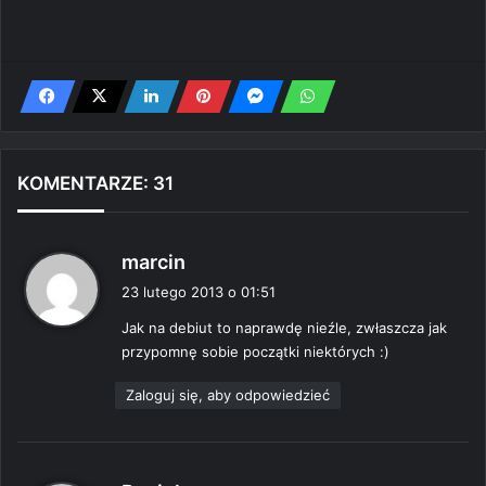
KOMENTARZE: 31
p
marcin
i
23 lutego 2013 o 01:51
s
Jak na debiut to naprawdę nieźle, zwłaszcza jak
z
przypomnę sobie początki niektórych :)
e
:
Zaloguj się, aby odpowiedzieć