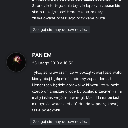
3 rundzie to tego dnia będzie lepszym zapaśnikiem
skoro umiejętności Hendersona zostały
zniwelowane przez jego przytkane płuca
Zaloguj się, aby odpowiedzieć
p
PAN EM
i
23 lutego 2013 o 16:56
s
Tylko, że ja uważam, że w początkowej fazie walki
z
kiedy obaj będą mieli podobny zapas tlenu, to
e
Henderson będzie górował w klinczu i to w razie
:
czego on znajdzie drogę by posłać przeciwnika na
matę jakimś wejściem w nogi. Machida natomiast
nie będzie wstanie obalić Hendo w początkowej
fazie pojedynku.
Zaloguj się, aby odpowiedzieć