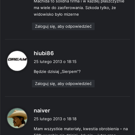
Machida to solidna firma i w każdej płaszczyźnie
ma wiele do zaoferowania. Szkoda tylko, że
widowisko było mizerne
Zaloguj się, aby odpowiedzieć
p
hiubi86
i
25 lutego 2013 o 18:15
s
Będzie dzisiaj „Sierpem”?
z
e
Zaloguj się, aby odpowiedzieć
:
p
naiver
i
25 lutego 2013 o 18:18
s
Mam wszystkie materiały, kwestia obrobienia – na
z