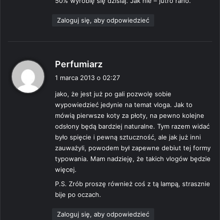
50% wyrobię się dzisiaj. Jak nie – jutro rano.
e
:
Zaloguj się, aby odpowiedzieć
p
Perfumiarz
i
1 marca 2013 o 02:27
s
jako, że jest już po gali pozwolę sobie
z
wypowiedzieć jedynie na temat vloga. Jak to
e
mówią pierwsze koty za płoty, na pewno kolejne
:
odsłony będą bardziej naturalne. Tym razem widać
było spięcie i pewną sztuczność, ale jak już inni
zauważyli, powodem był zapewne debiut tej formy
typowania. Mam nadzieję, że takich vlogów będzie
więcej.
P.S. Zrób proszę również coś z tą lampą, strasznie
bije po oczach.
Zaloguj się, aby odpowiedzieć