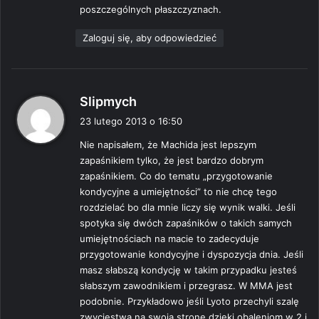
poszczególnych płaszczyznach.
Zaloguj się, aby odpowiedzieć
p
Slipmych
i
23 lutego 2013 o 16:50
s
Nie napisałem, że Machida jest lepszym
z
zapaśnikiem tylko, że jest bardzo dobrym
e
zapaśnikiem. Co do tematu „przygotowanie
:
kondycyjne a umiejętności” to nie chcę tego
rozdzielać bo dla mnie liczy się wynik walki. Jeśli
spotyka się dwóch zapaśników o takich samych
umiejętnościach na macie to zadecyduje
przygotowanie kondycyjne i dyspozycja dnia. Jeśli
masz słabszą kondycję w takim przypadku jesteś
słabszym zawodnikiem i przegrasz. W MMA jest
podobnie. Przykładowo jeśli Lyoto przechyli szalę
zwycięstwa na swoją stronę dzięki obaleniom w 2 i