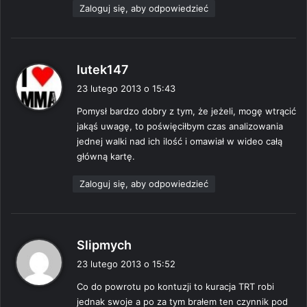
Zaloguj się, aby odpowiedzieć
p
lutek147
i
23 lutego 2013 o 15:43
s
Pomysł bardzo dobry z tym, że jeżeli, mogę wtrącić
z
jakąś uwagę, to poświęciłbym czas analizowania
e
jednej walki nad ich ilość i omawiał w wideo całą
:
główną kartę.
Zaloguj się, aby odpowiedzieć
p
Slipmych
i
23 lutego 2013 o 15:52
s
Co do powrotu po kontuzji to kuracja TRT robi
z
jednak swoje a po za tym brałem ten czynnik pod
e