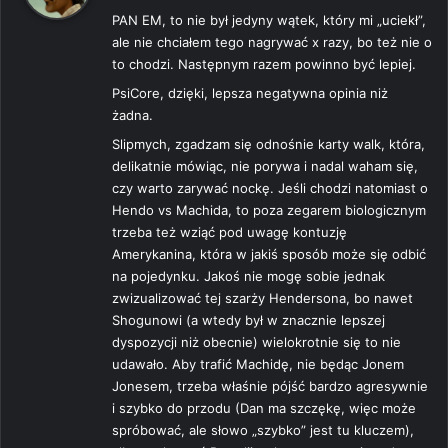
s
PAN EM, to nie był jedyny wątek, który mi „uciekł”,
z
ale nie chciałem tego nagrywać x razy, bo też nie o
e
to chodzi. Następnym razem powinno być lepiej.
:
PsiCore, dzięki, lepsza negatywna opinia niż
żadna.
Slipmych, zgadzam się odnośnie karty walk, która,
delikatnie mówiąc, nie porywa i nadal waham się,
czy warto zarywać nockę. Jeśli chodzi natomiast o
Hendo vs Machida, to poza zegarem biologicznym
trzeba też wziąć pod uwagę kontuzję
Amerykanina, która w jakiś sposób może się odbić
na pojedynku. Jakoś nie mogę sobie jednak
zwizualizować tej szarży Hendersona, bo nawet
Shogunowi (a wtedy był w znacznie lepszej
dyspozycji niż obecnie) wielokrotnie się to nie
udawało. Aby trafić Machidę, nie będąc Jonem
Jonesem, trzeba właśnie pójść bardzo agresywnie
i szybko do przodu (Dan ma szczękę, więc może
spróbować, ale słowo „szybko” jest tu kluczem),