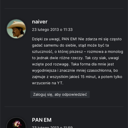
p
naiver
i
23 lutego 2013 o 11:33
s
Dzięki za uwagi, PAN EM! Nie zdarza mi się często
z
gadać samemu do siebie, stąd może być ta
e
sztuczność, o której piszesz – rozmowa a monolog
:
to jednak dwie różne rzeczy. Tak czy siak, uwagi
wzięte pod rozwagę. Taka forma dla mnie jest
wygodniejsza i znacznie mniej czasochłonna, bo
zajmuje z wszystkim jakieś 15 minut, a potem tylko
wrzucenie na YT.
Zaloguj się, aby odpowiedzieć
p
PAN EM
i
23 lutego 2013 o 11:59