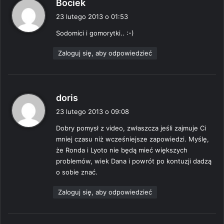
p
Bociek
i
23 lutego 2013 o 01:53
s
Sodomici i gomorytki.. :-)
z
e
Zaloguj się, aby odpowiedzieć
:
p
doris
i
23 lutego 2013 o 09:08
s
Dobry pomysł z video, zwłaszcza jeśli zajmuje Ci
z
mniej czasu niż wcześniejsze zapowiedzi. Myślę,
e
że Ronda i Lyoto nie będą mieć większych
:
problemów, wiek Dana i powrót po kontuzji dadzą
o sobie znać.
Zaloguj się, aby odpowiedzieć