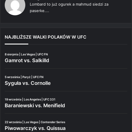
Lombard to już ogurek a mahmud siedzi za
paserke....
NAJBLIŻSZE WALKI POLAKÓW W UFC
8 sierpnia | Las Vegas | UFC FN
Gamrot vs. Salkilld
5 września | Paryż | UFC FN
Syguła vs. Cornolle
19 września | Los Angeles | UFC 331
Baraniewski vs. Menifield
22 września | Las Vegas | Contender Series
Piwowarczyk vs. Quissua