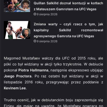
Quillan Salkilld doznał kontuzji w kotłach
z Mateuszem Gamrotem na UFC Vegas
9 sierpnia 2026
Zmiana warty – czyli rzecz o tym, jak
kapitalny Salkilld rozmontował
agresywnego Gamrota na UFC Vegas
9 sierpnia 2026
Magomed Mustafaev walczy dla
UFC
od 2015 roku, ale
póki co był widziany w akcji tylko trzykrotnie. W debiucie
pokonał
Piotra Hallmanna
, następnie ekspresowo ubijając
Joego Proctora
. Po raz ostatni był widziany w akcji w
listopadzie 2016 roku, przegrywając przez poddanie z
Kevinem Lee
.
Trudno ocenić, jak w debiutanckim boju zaprezentuje się
Fiziev, ale mając na uwadze, że Mustafaev powraca po