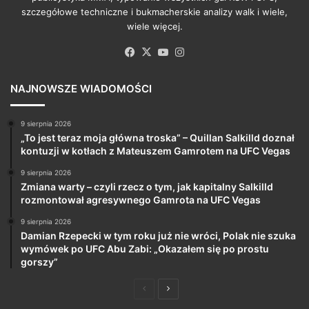
szczegółowe techniczne i bukmacherskie analizy walk i wiele,
wiele więcej.
Facebook
X
YouTube
Instagram
NAJNOWSZE WIADOMOŚCI
9 sierpnia 2026
„To jest teraz moja główna troska” – Quillan Salkilld doznał
kontuzji w kotłach z Mateuszem Gamrotem na UFC Vegas
9 sierpnia 2026
Zmiana warty – czyli rzecz o tym, jak kapitalny Salkilld
rozmontował agresywnego Gamrota na UFC Vegas
9 sierpnia 2026
Damian Rzepecki w tym roku już nie wróci, Polak nie szuka
wymówek po UFC Abu Zabi: „Okazałem się po prostu
gorszy”
Poprzednia
Następna
strona
strona