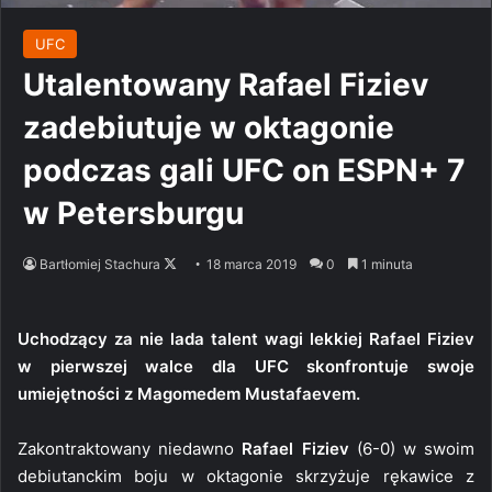
UFC
Utalentowany Rafael Fiziev
zadebiutuje w oktagonie
podczas gali UFC on ESPN+ 7
w Petersburgu
Follow
Bartłomiej Stachura
18 marca 2019
0
1 minuta
on
X
Uchodzący za nie lada talent wagi lekkiej Rafael Fiziev
w pierwszej walce dla UFC skonfrontuje swoje
umiejętności z Magomedem Mustafaevem.
Zakontraktowany niedawno
Rafael Fiziev
(6-0) w swoim
debiutanckim boju w oktagonie skrzyżuje rękawice z