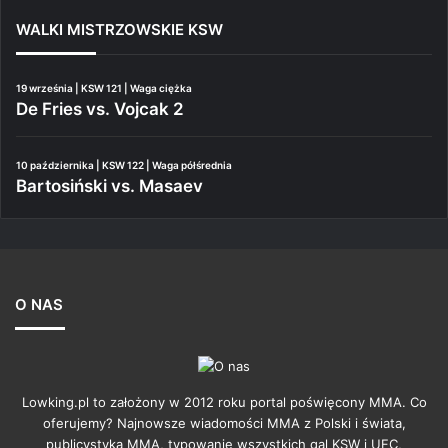
WALKI MISTRZOWSKIE KSW
19 września | KSW 121 | Waga ciężka
De Fries vs. Vojcak 2
10 października | KSW 122 | Waga półśrednia
Bartosiński vs. Masaev
O NAS
Lowking.pl to założony w 2012 roku portal poświęcony MMA. Co
oferujemy? Najnowsze wiadomości MMA z Polski i świata,
publicystyka MMA, typowanie wszystkich gal KSW i UFC,