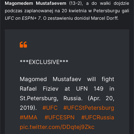
Magomedem Mustafaevem
(13-2), a do walki dojdzie
podczas zaplanowanej na 20 kwietnia w Petersburgu gali
UFC on ESPN+ 7
. O zestawieniu doniósł Marcel Dorff.
***EXCLUSIVE***
Magomed Mustafaev will fight
Rafael Fiziev at UFN 149 in
St.Petersburg, Russia. (Apr. 20,
2019).
#UFC
#UFCStPetersburg
#MMA
#UFCESPN
#UFCRussia
pic.twitter.com/DDqtej9Zkc