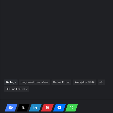
Tags
magomed mustafaev
Rafael Fiziev
Rosyjskie MMA
ufc
UFC on ESPN+ 7