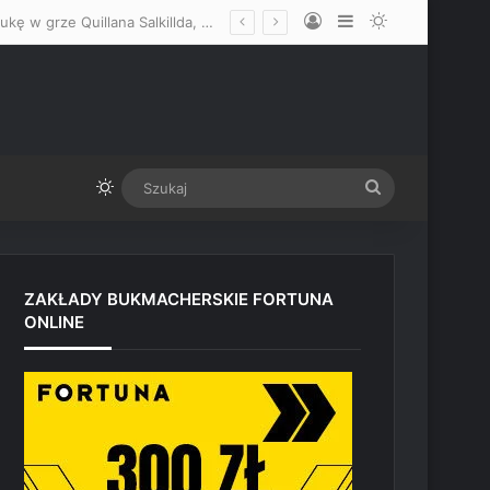
Log In
Sidebar
Switch skin
„Wtedy zobaczymy, kto naprawdę chce wygrać” – Mateusz Gamrot wskazał lukę w grze Quillana Salkillda, którą zamierza wykorzystać na UFC Vegas
Switch skin
Szukaj
ZAKŁADY BUKMACHERSKIE FORTUNA
ONLINE