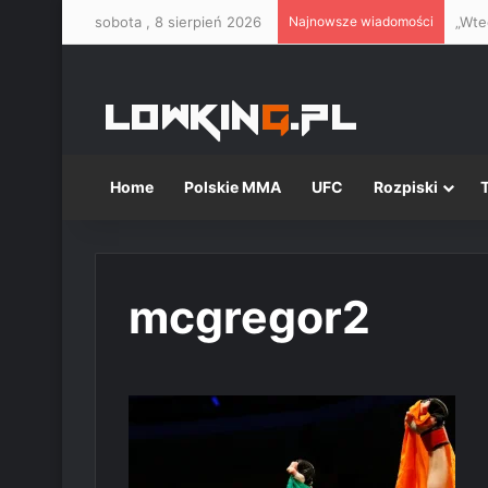
sobota , 8 sierpień 2026
Najnowsze wiadomości
Home
Polskie MMA
UFC
Rozpiski
mcgregor2