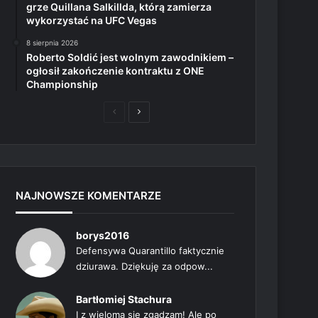
grze Quillana Salkillda, którą zamierza
wykorzystać na UFC Vegas
8 sierpnia 2026
Roberto Soldić jest wolnym zawodnikiem –
ogłosił zakończenie kontraktu z ONE
Championship
Poprzednia
Następna
strona
strona
NAJNOWSZE KOMENTARZE
borys2016
Defensywa Quarantillo faktycznie
dziurawa. Dziękuję za odpow...
Bartłomiej Stachura
I z wieloma się zgadzam! Ale po