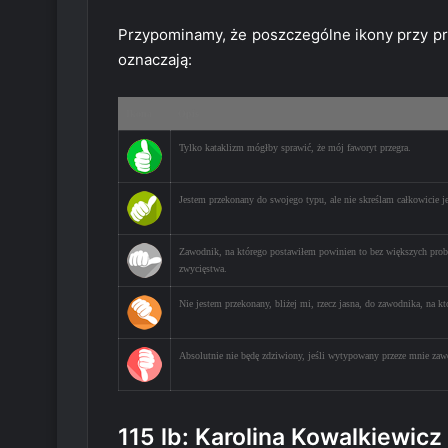
Przypominamy, że poszczególne ikony przy pr
oznaczają:
Ikona
Opis
Tylko kataklizm mógłby sprawić, że mój faworyt przegra.
Jestem przekonany do swojego typu, ale nie skreślam całkowicie je
Zawodnik, na którego postawiłem powinien to bez większych prob
zwycięstwa.
Nie jestem przekonany, bliżej mi, rzecz jasna, do zawodnika, na k
Absolutnie nie będę zdziwiony, jeśli wytypowany przeze mnie zaw
115 lb: Karolina Kowalkiewicz