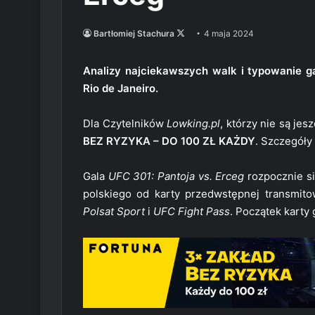
Follow
Bartłomiej Stachura
4 maja 2024
on
X
Analizy najciekawszych walk i typowanie ga
Rio de Janeiro.
Dla Czytelników
Lowking.pl
, którzy nie są je
BEZ RYZYKA – DO 100 ZŁ KAŻDY
. Szczegóły
Gala
UFC 301: Pantoja vs. Erceg
rozpocznie si
polskiego od karty przedwstępnej transmit
Polsat Sport
i
UFC Fight Pass
. Początek karty