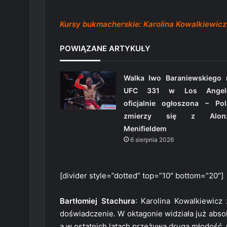
Kursy bukmacherskie: Karolina Kowalkiewicz 
POWIĄZANE ARTYKUŁY
Walka Iwo Baraniewskiego 
UFC 331 w Los Angel
oficjalnie ogłoszona – Pol
zmierzy się z Alon
Menifieldem
6 sierpnia 2026
[divider style=”dotted” top=”10″ bottom=”20″]
Bartłomiej Stachura
: Karolina Kowalkiewic
doświadczenie. W oktagonie widziała już abso
a w ostatnich latach przeżywa drugą młodość. 