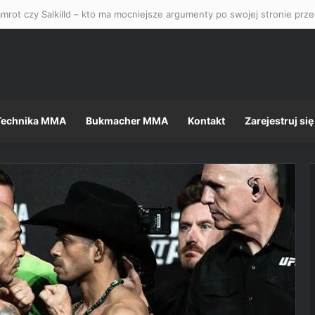
mrot czy Salkilld – kto ma mocniejsze argumenty po swojej stronie pr
Technika MMA
Bukmacher MMA
Kontakt
Zarejestruj się