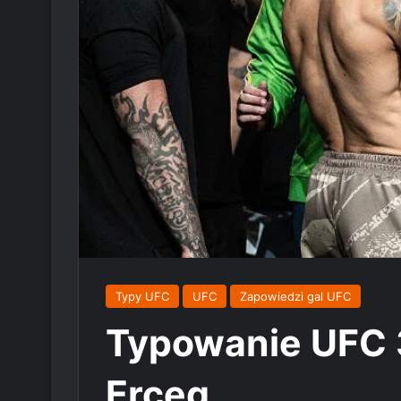
Typy UFC
UFC
Zapowiedzi gal UFC
Typowanie UFC 3
Erceg