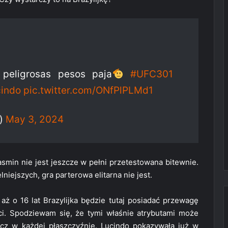
peligrosas pesos paja
#UFC301
cindo
pic.twitter.com/ONfPlPLMd1
l)
May 3, 2024
Iasmin nie jest jeszcze w pełni przetestowana bitewnie.
niejszych, gra parterowa elitarna nie jest.
ż o 16 lat Brazylijka będzie tutaj posiadać przewagę
ści. Spodziewam się, że tymi właśnie atrybutami może
cz w każdej płaszczyźnie. Lucindo pokazywała już w