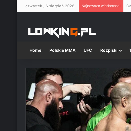
czwartek , 6 sierpień 2026
Najnowsze wiadomości
Ga
Home
Polskie MMA
UFC
Rozpiski