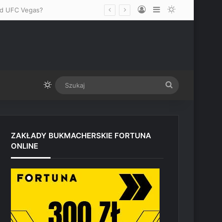
Log In
Sidebar
Switch skin
zed UFC Vegas?
Switch skin
Szukaj
ZAKŁADY BUKMACHERSKIE FORTUNA
ONLINE