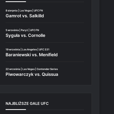
8 sierpnia | Las Vegas | UFC FN
Gamrot vs. Salkilld
5 września | Paryż | UFC FN
Syguła vs. Cornolle
19 września | Los Angeles | UFC 331
Baraniewski vs. Menifield
22 września | Las Vegas | Contender Series
Piwowarczyk vs. Quissua
NAJBLIŻSZE GALE UFC