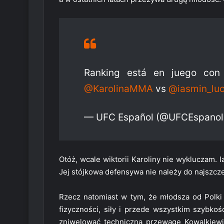
Ranking está en juego con 
@KarolinaMMA
vs
@iasmin_lu
— UFC Español (@UFCEspano
Otóż, wcale wiktorii Karoliny nie wykluczam. 
Jej stójkowa defensywa nie należy do najszczel
Rzecz natomiast w tym, że młodsza od Polki a
fizyczności, siły i przede wszystkim szybko
zniwelować techniczną przewagę Kowalkiewi