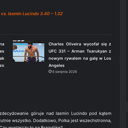
vs. Iasmin Lucindo 3.40 – 1.32
na
Charles Oliveira wycofał się z
es
UFC 331 – Arman Tsarukyan z
ak
nowym rywalem na galę w Los
zo
Angeles
6 sierpnia 2026
z zdecydowanie góruje nad Iasmin Lucindo pod kątem
lutnie wszystko. Dodatkowo, Polka jest wszechstronna,
Czy wystarczy to na Brazylijkę?