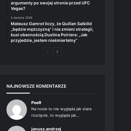
argumenty po swojej stronie przed UFC
Vegas?
5 sierpnia 2026
Mateusz Gamrot liczy, że Quillan Salkilld
„będzie mężczyzną” i nie zmieni strategii,
kusi obecnością Dustina Poiriera: „Jak
przyjedzie, jestem nieśmiertelny”
Poprzednia
Następna
strona
strona
NAJNOWSZE KOMENTARZE
PeeR
Na nosie to nie wygląda jak stare
rozcięcie, to wygląda jak...
janusz.andrzej