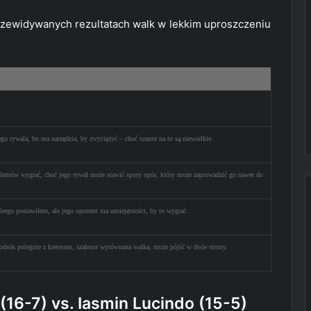
zewidywanych rezultatach walk w lekkim uproszczeniu
go rywala, bo ma narzędzia, by zwyciężyć – choć szanse na to są niewielkie.
lemów wygrać, choć jego rywal może stawić spory opór, który może zaprowadzić go nawet do
tórego postawiłem, ale jego oponent ma umiejętności, by to wygrać.
odnik polegnie z kretesem, szalenie wyrównana walka, może pójść w dwie strony.
 (16-7) vs. Iasmin Lucindo (15-5)