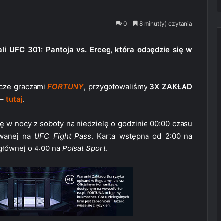
0
8 minut(y) czytania
li UFC 301: Pantoja vs. Erceg, która odbędzie się w
szcze graczami
FORTUNY
, przygotowaliśmy
3X ZAKŁAD
 –
tutaj
.
ę w nocy z soboty na niedzielę o godzinie 00:00 czasu
owanej na
UFC Fight Pass
. Karta wstępna od 2:00 na
 głównej o 4:00 na
Polsat Sport
.