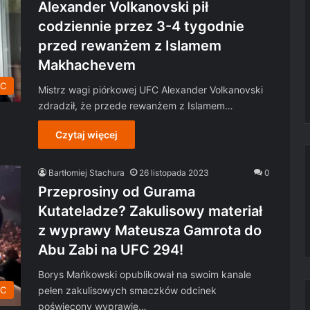
Alexander Volkanovski pił
codziennie przez 3-4 tygodnie
przed rewanżem z Islamem
Makhachevem
C
Mistrz wagi piórkowej UFC Alexander Volkanovski
zdradził, że przede rewanżem z Islamem…
Czytaj więcej
Bartłomiej Stachura
26 listopada 2023
0
Przeprosiny od Gurama
Kutateladze? Zakulisowy materiał
z wyprawy Mateusza Gamrota do
Abu Zabi na UFC 294!
Borys Mańkowski opublikował na swoim kanale
pełen zakulisowych smaczków odcinek
C
poświęcony wyprawie…