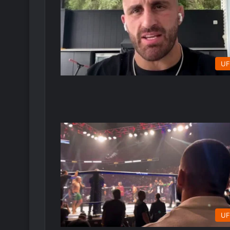
UF
UF