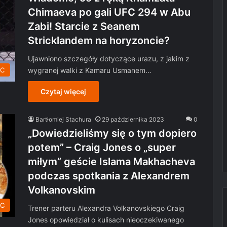
Chimaeva po gali UFC 294 w Abu
Zabi! Starcie z Seanem
Stricklandem na horyzoncie?
Ujawniono szczegóły dotyczące urazu, z jakim z
wygranej walki z Kamaru Usmanem…
C
Czytaj więcej
Bartłomiej Stachura
29 października 2023
0
„Dowiedzieliśmy się o tym dopiero
potem” – Craig Jones o „super
miłym” geście Islama Makhacheva
podczas spotkania z Alexandrem
Volkanovskim
C
Trener parteru Alexandra Volkanovskiego Craig
Jones opowiedział o kulisach nieoczekiwanego