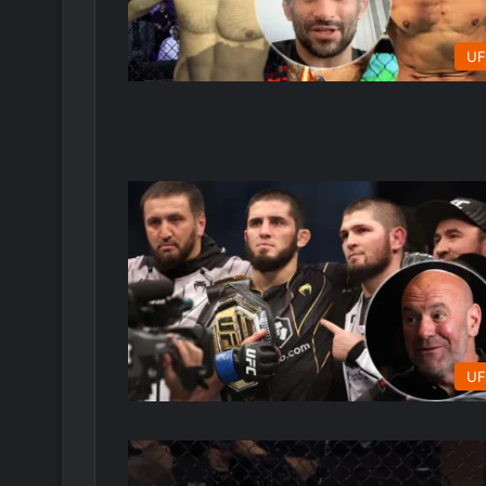
UF
UF