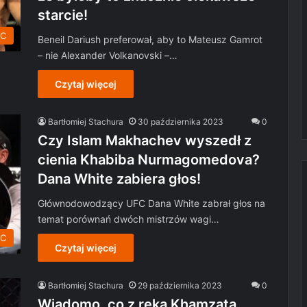
starcie!
C
Beneil Dariush preferował, aby to Mateusz Gamrot
– nie Alexander Volkanovski –…
Czytaj więcej
Bartłomiej Stachura
30 października 2023
0
Czy Islam Makhachev wyszedł z
cienia Khabiba Nurmagomedova?
Dana White zabiera głos!
Głównodowodzący UFC Dana White zabrał głos na
temat porównań dwóch mistrzów wagi…
C
Czytaj więcej
Bartłomiej Stachura
29 października 2023
0
Wiadomo, co z ręką Khamzata