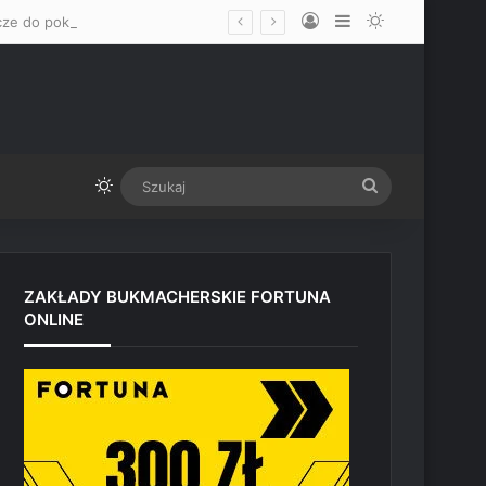
Log In
Sidebar
Switch skin
„Mam nadzieję, że okaże się mężczyzną” – Mateusz Gamrot wskazał dwa klucze do pokonania Quillana Salkillda na UFC Vegas
Switch skin
Szukaj
ZAKŁADY BUKMACHERSKIE FORTUNA
ONLINE