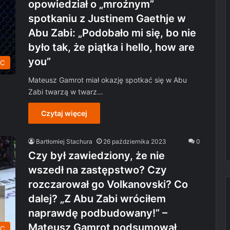
opowiedział o „mroźnym”
spotkaniu z Justinem Gaethje w
Abu Zabi: „Podobało mi się, bo nie
było tak, że piątka i hello, how are
you”
C
Mateusz Gamrot miał okazję spotkać się w Abu
Zabi twarzą w twarz…
Czytaj więcej
Bartłomiej Stachura
26 października 2023
0
Czy był zawiedziony, że nie
wszedł na zastępstwo? Czy
rozczarował go Volkanovski? Co
dalej? „Z Abu Zabi wróciłem
naprawdę podbudowany!” –
Mateusz Gamrot podsumował
C