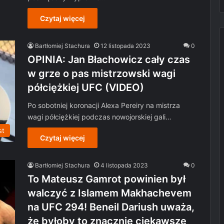
Czytaj więcej
Bartłomiej Stachura
12 listopada 2023
0
OPINIA: Jan Błachowicz cały czas
w grze o pas mistrzowski wagi
półciężkiej UFC (VIDEO)
Po sobotniej koronacji Alexa Pereiry na mistrza
wagi półciężkiej podczas nowojorskiej gali…
st
Czytaj więcej
Bartłomiej Stachura
4 listopada 2023
0
To Mateusz Gamrot powinien był
walczyć z Islamem Makhachevem
na UFC 294! Beneil Dariush uważa,
że byłoby to znacznie ciekawsze