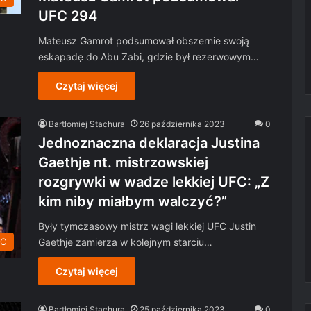
UFC 294
Mateusz Gamrot podsumował obszernie swoją
eskapadę do Abu Zabi, gdzie był rezerwowym…
Czytaj więcej
Bartłomiej Stachura
26 października 2023
0
Jednoznaczna deklaracja Justina
Gaethje nt. mistrzowskiej
rozgrywki w wadze lekkiej UFC: „Z
kim niby miałbym walczyć?”
Były tymczasowy mistrz wagi lekkiej UFC Justin
Gaethje zamierza w kolejnym starciu…
C
Czytaj więcej
Bartłomiej Stachura
25 października 2023
0