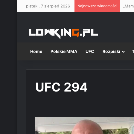
piątek , 7 sierpień 2026
Najnowsze wiadomości
Home
Polskie MMA
UFC
Rozpiski
UFC 294