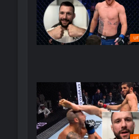
UF
UF