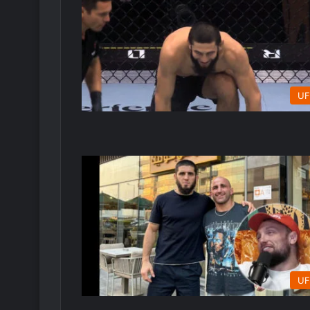
UF
UF