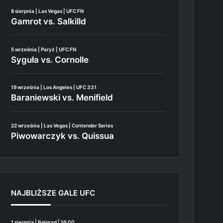
8 sierpnia | Las Vegas | UFC FN
Gamrot vs. Salkilld
5 września | Paryż | UFC FN
Syguła vs. Cornolle
19 września | Los Angeles | UFC 331
Baraniewski vs. Menifield
22 września | Las Vegas | Contender Series
Piwowarczyk vs. Quissua
NAJBLIŻSZE GALE UFC
1 sierpnia | Belgrad | 16:00