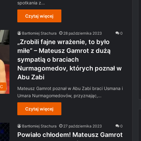
spotkania z…
Czytaj więcej
Bartłomiej Stachura
28 października 2023
0
„Zrobili fajne wrażenie, to było
miłe” – Mateusz Gamrot z dużą
sympatią o braciach
Nurmagomedov, których poznał w
Abu Zabi
C
Mateusz Gamrot poznał w Abu Zabi braci Usmana i
Umara Nurmagomedovów, przyznając,…
Czytaj więcej
Bartłomiej Stachura
27 października 2023
0
Powiało chłodem! Mateusz Gamrot