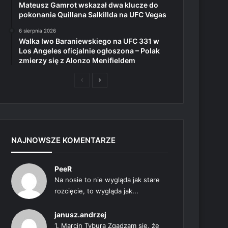
Mateusz Gamrot wskazał dwa klucze do
pokonania Quillana Salkillda na UFC Vegas
6 sierpnia 2026
Walka Iwo Baraniewskiego na UFC 331 w
Los Angeles oficjalnie ogłoszona – Polak
zmierzy się z Alonzo Menifieldem
Poprzednia
Następna
strona
strona
NAJNOWSZE KOMENTARZE
PeeR
Na nosie to nie wygląda jak stare
rozcięcie, to wygląda jak...
janusz.andrzej
1. Marcin Tybura Zgadzam się, że