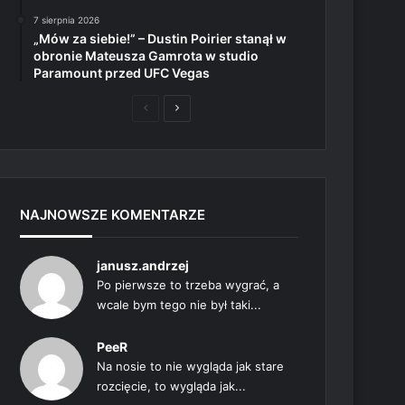
7 sierpnia 2026
„Mów za siebie!” – Dustin Poirier stanął w
obronie Mateusza Gamrota w studio
Paramount przed UFC Vegas
Poprzednia
Następna
strona
strona
NAJNOWSZE KOMENTARZE
janusz.andrzej
Po pierwsze to trzeba wygrać, a
wcale bym tego nie był taki...
PeeR
Na nosie to nie wygląda jak stare
rozcięcie, to wygląda jak...