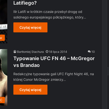
Latifiego?
Ilir Latifi w krótkim czasie przebył drogę od
solidnego europejskiego półciężkiego, który…
Czytaj więcej
ów
Bartłomiej Stachura
18 lipca 2014
10
Typowanie UFC FN 46 – McGregor
vs Brandao
Redakcyjne typowanie gali UFC Fight Night 46, na
której Conor McGregor zmierzy…
Czytaj więcej
C