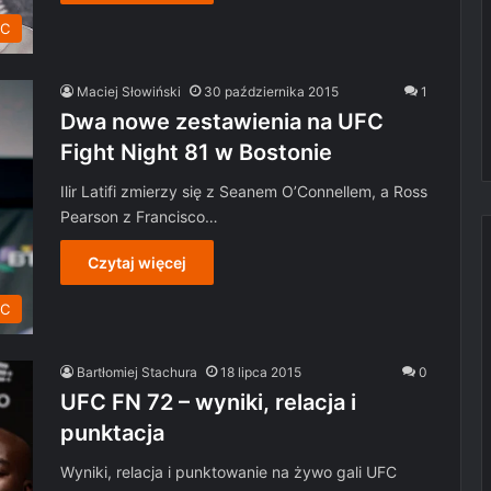
C
Maciej Słowiński
30 października 2015
1
Dwa nowe zestawienia na UFC
Fight Night 81 w Bostonie
Ilir Latifi zmierzy się z Seanem O’Connellem, a Ross
Pearson z Francisco…
Czytaj więcej
C
Bartłomiej Stachura
18 lipca 2015
0
UFC FN 72 – wyniki, relacja i
punktacja
Wyniki, relacja i punktowanie na żywo gali UFC