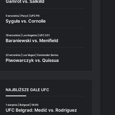
Gamrot vs. Salkilld
5 września | Paryż | UFC FN
Syguła vs. Cornolle
19 września | Los Angeles | UFC 331
Baraniewski vs. Menifield
22 września | Las Vegas | Contender Series
Piwowarczyk vs. Quissua
NAJBLIŻSZE GALE UFC
1 sierpnia | Belgrad | 16:00
UFC Belgrad: Medić vs. Rodriguez