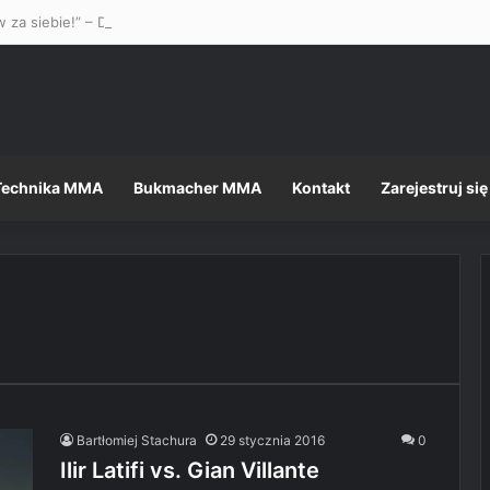
 za siebie!” – Dustin Poirier stanął w obronie Mateusza Gamrota w st
Technika MMA
Bukmacher MMA
Kontakt
Zarejestruj się
Bartłomiej Stachura
29 stycznia 2016
0
Ilir Latifi vs. Gian Villante