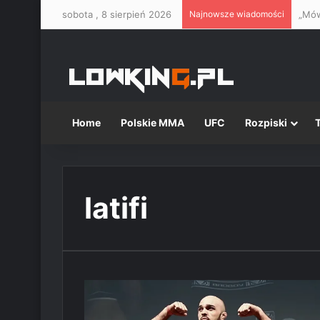
sobota , 8 sierpień 2026
Najnowsze wiadomości
„Mów
Home
Polskie MMA
UFC
Rozpiski
latifi