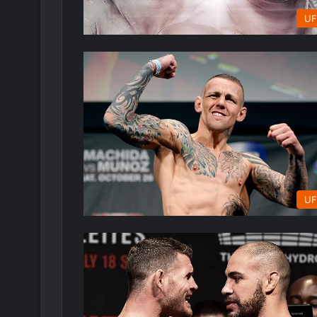
UF
UF