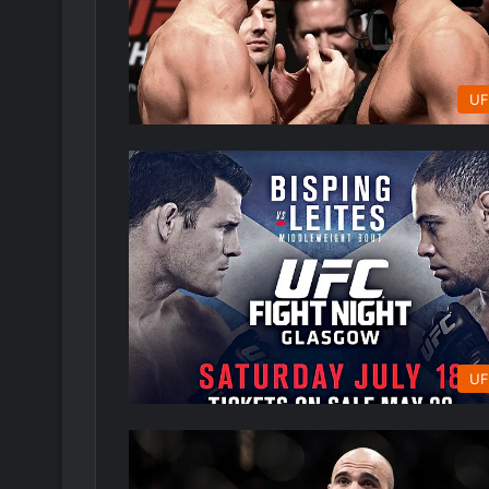
UF
UF