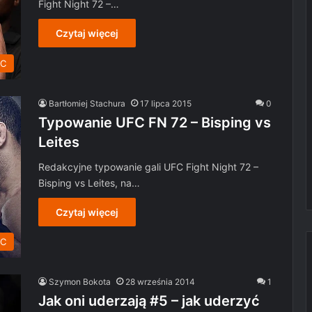
Fight Night 72 –…
Czytaj więcej
C
Bartłomiej Stachura
17 lipca 2015
0
Typowanie UFC FN 72 – Bisping vs
Leites
Redakcyjne typowanie gali UFC Fight Night 72 –
Bisping vs Leites, na…
Czytaj więcej
C
Szymon Bokota
28 września 2014
1
Jak oni uderzają #5 – jak uderzyć