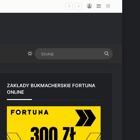
Log In
Sidebar
Switch skin
udio Paramount przed UFC Vegas
Switch skin
Szukaj
ZAKŁADY BUKMACHERSKIE FORTUNA
ONLINE