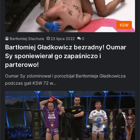
KSW
Bartłomiej Stachura
23 lipca 2022
0
Bartłomiej Gładkowicz bezradny! Oumar
Sy sponiewierał go zapaśniczo i
parterowo!
Oumar Sy zdominował i porozbijał Bartłomieja Gładkowicza
podczas gali KSW 72 w…