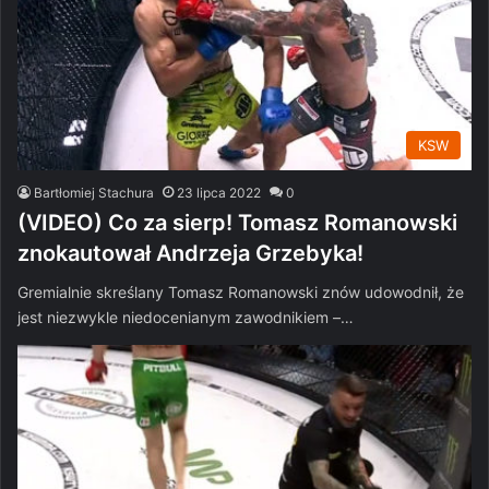
KSW
Bartłomiej Stachura
23 lipca 2022
0
(VIDEO) Co za sierp! Tomasz Romanowski
znokautował Andrzeja Grzebyka!
Gremialnie skreślany Tomasz Romanowski znów udowodnił, że
jest niezwykle niedocenianym zawodnikiem –…