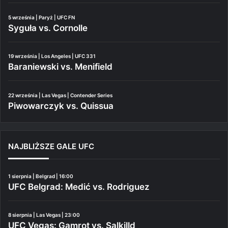
5 września | Paryż | UFC FN
Syguła vs. Cornolle
19 września | Los Angeles | UFC 331
Baraniewski vs. Menifield
22 września | Las Vegas | Contender Series
Piwowarczyk vs. Quissua
NAJBLIŻSZE GALE UFC
1 sierpnia | Belgrad | 16:00
UFC Belgrad: Medić vs. Rodriguez
8 sierpnia | Las Vegas | 23:00
UFC Vegas: Gamrot vs. Salkilld