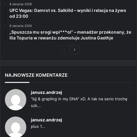
8 sierpnia 2026
UFC Vegas: Gamrot vs. Salkilld – wyniki i relacja na żywo
od 23:00
8 sierpnia 2026
„Spuszcza mu srogi wpi***ol” – menadżer przekonany, że
Ilia Topuria w rewanżu zdemoluje Justina Gaethje
Poprzednia
Następna
strona
strona
NAJNOWSZE KOMENTARZE
janusz.andrzej
"bjj & grapling in my DNA" xD. A tak na serio trochę
szk...
janusz.andrzej
plus 1...