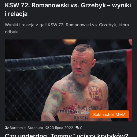
KSW 72: Romanowski vs. Grzebyk – wyniki
i relacja
Wyniki i relacja z gali KSW 72: Romanowski vs. Grzebyk, która
odbyła…
Bukmacher MMA
Bartłomiej Stachura
23 lipca 2022
0
Czy underdog „Tommy” uciszy krytyków?