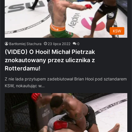
KSW
Bartłomiej Stachura
23 lipca 2022
0
(VIDEO) O Hooi! Michał Pietrzak
znokautowany przez ulicznika z
Rotterdamu!
Z nie lada przytupem zadebiutował Brian Hooi pod sztandarem
KSW, nokautując w…