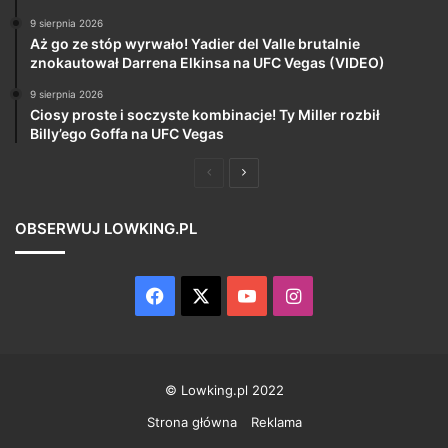
9 sierpnia 2026
Aż go ze stóp wyrwało! Yadier del Valle brutalnie
znokautował Darrena Elkinsa na UFC Vegas (VIDEO)
9 sierpnia 2026
Ciosy proste i soczyste kombinacje! Ty Miller rozbił
Billy’ego Goffa na UFC Vegas
Poprzednia
Następna
strona
strona
OBSERWUJ LOWKING.PL
Facebook
X
YouTube
Instagram
© Lowking.pl 2022
Strona główna
Reklama