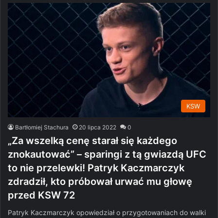
KSW
Bartłomiej Stachura
20 lipca 2022
0
„Za wszelką cenę starał się każdego
znokautować” – sparingi z tą gwiazdą UFC
to nie przelewki! Patryk Kaczmarczyk
zdradził, kto próbował urwać mu głowę
przed KSW 72
Patryk Kaczmarczyk opowiedział o przygotowaniach do walki