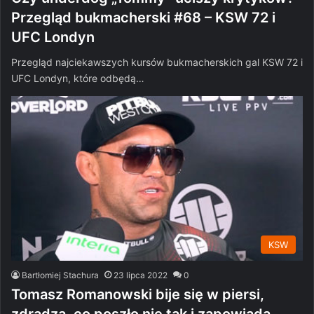
Przegląd bukmacherski #68 – KSW 72 i
UFC Londyn
Przegląd najciekawszych kursów bukmacherskich gal KSW 72 i
UFC Londyn, które odbędą…
KSW
Bartłomiej Stachura
23 lipca 2022
0
Tomasz Romanowski bije się w piersi,
zdradza, co poszło nie tak i zapowiada