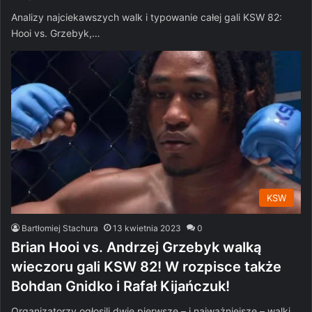
Analizy najciekawszych walk i typowanie całej gali KSW 82:
Hooi vs. Grzebyk,…
KSW
Bartłomiej Stachura
13 kwietnia 2023
0
Brian Hooi vs. Andrzej Grzebyk walką
wieczoru gali KSW 82! W rozpisce także
Bohdan Gnidko i Rafał Kijańczuk!
Organizatorzy ogłosili dwie pierwsze – i najważniejsze – walki,