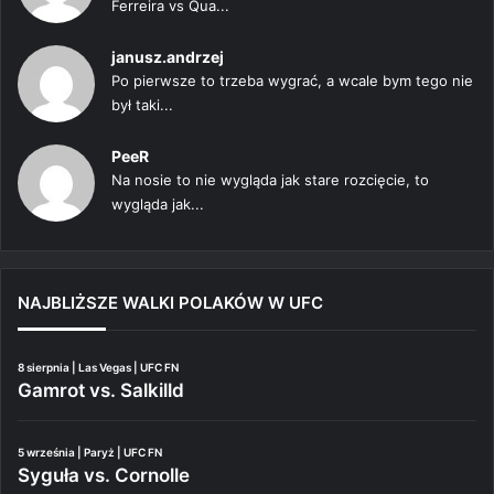
Ferreira vs Qua...
janusz.andrzej
Po pierwsze to trzeba wygrać, a wcale bym tego nie
był taki...
PeeR
Na nosie to nie wygląda jak stare rozcięcie, to
wygląda jak...
NAJBLIŻSZE WALKI POLAKÓW W UFC
8 sierpnia | Las Vegas | UFC FN
Gamrot vs. Salkilld
5 września | Paryż | UFC FN
Syguła vs. Cornolle