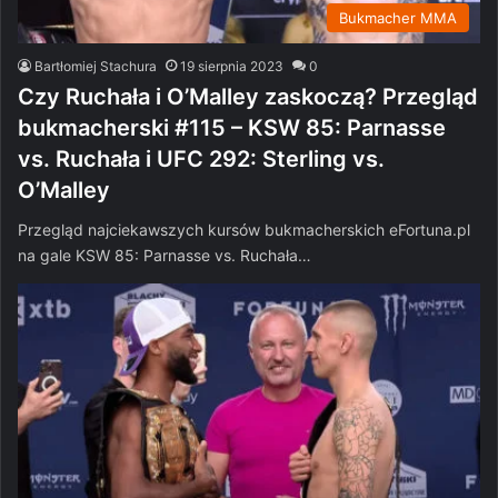
Bukmacher MMA
Bartłomiej Stachura
19 sierpnia 2023
0
Czy Ruchała i O’Malley zaskoczą? Przegląd
bukmacherski #115 – KSW 85: Parnasse
vs. Ruchała i UFC 292: Sterling vs.
O’Malley
Przegląd najciekawszych kursów bukmacherskich eFortuna.pl
na gale KSW 85: Parnasse vs. Ruchała…