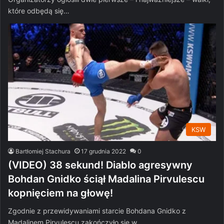
które odbędą się…
KSW
Bartłomiej Stachura
17 grudnia 2022
0
(VIDEO) 38 sekund! Diablo agresywny
Bohdan Gnidko ściął Madalina Pirvulescu
kopnięciem na głowę!
Zgodnie z przewidywaniami starcie Bohdana Gnidko z
Madalinem Pirvulescu zakończyło się w…