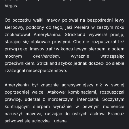
Vegas.
Od początku walki Imavov polował na bezpośredni lewy
sierpowy, podobny do tego, jaki Pereira w zeszłym roku
znokautował Amerykanina. Strickland wywierał presję,
starajac się atakować prostymi. Chętnie rozpuszczał też
prawą rękę. Imavov trafił w końcu lewym sierpem, a potem
mocnym
overhandem
, wyraźnie wstrząsając
przeciwnikiem. Strickland szybko jednak doszedł do siebie
i zażegnał niebezpieczeństwo.
Amerykanin był znacznie agresywniejszy niż w swojej
poprzedniej walce. Atakował kombinacjami, rozpuszczał
prawicę, uderzał z morderczymi intencjami. Soczystym
kontrującym sierpem wyraźnie w pewnym momencie
naruszył Imavova, ruszając do ostrych ataków. Francuz
salwował się ucieczką – udaną.