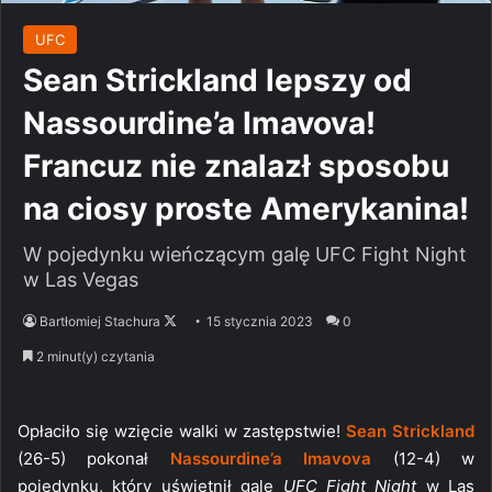
UFC
Sean Strickland lepszy od
Nassourdine’a Imavova!
Francuz nie znalazł sposobu
na ciosy proste Amerykanina!
W pojedynku wieńczącym galę UFC Fight Night
w Las Vegas
Follow
Bartłomiej Stachura
15 stycznia 2023
0
on
2 minut(y) czytania
X
Opłaciło się wzięcie walki w zastępstwie!
Sean Strickland
(26-5) pokonał
Nassourdine’a Imavova
(12-4) w
pojedynku, który uświetnił galę
UFC Fight Night
w Las