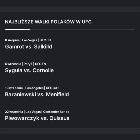
NAJBLIŻSZE WALKI POLAKÓW W UFC
8 sierpnia | Las Vegas | UFC FN
Gamrot vs. Salkilld
5 września | Paryż | UFC FN
Syguła vs. Cornolle
19 września | Los Angeles | UFC 331
Baraniewski vs. Menifield
22 września | Las Vegas | Contender Series
Piwowarczyk vs. Quissua