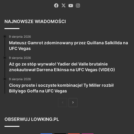
Facebook
X
YouTube
Instagram
NAJNOWSZE WIADOMOŚCI
9 sierpnia 2026
Mateusz Gamrot zdominowany przez Quillana Salkillda na
UFC Vegas
9 sierpnia 2026
Aż go ze stóp wyrwało! Yadier del Valle brutalnie
znokautował Darrena Elkinsa na UFC Vegas (VIDEO)
9 sierpnia 2026
Ciosy proste i soczyste kombinacje! Ty Miller rozbił
Billy’ego Goffa na UFC Vegas
Poprzednia
Następna
strona
strona
OBSERWUJ LOWKING.PL