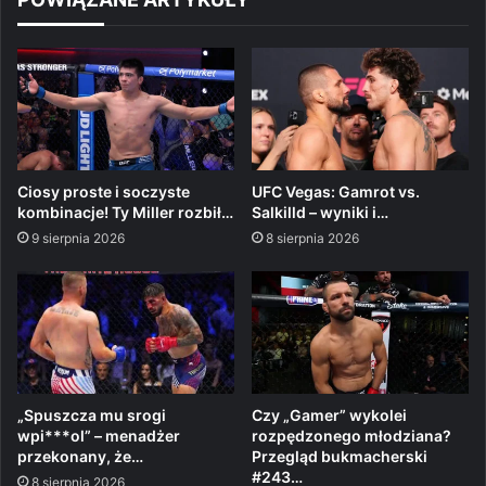
Ciosy proste i soczyste
UFC Vegas: Gamrot vs.
kombinacje! Ty Miller rozbił…
Salkilld – wyniki i…
9 sierpnia 2026
8 sierpnia 2026
„Spuszcza mu srogi
Czy „Gamer” wykolei
wpi***ol” – menadżer
rozpędzonego młodziana?
przekonany, że…
Przegląd bukmacherski
#243…
8 sierpnia 2026