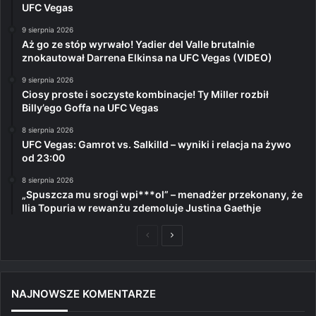
UFC Vegas
9 sierpnia 2026
Aż go ze stóp wyrwało! Yadier del Valle brutalnie
znokautował Darrena Elkinsa na UFC Vegas (VIDEO)
9 sierpnia 2026
Ciosy proste i soczyste kombinacje! Ty Miller rozbił
Billy’ego Goffa na UFC Vegas
8 sierpnia 2026
UFC Vegas: Gamrot vs. Salkilld – wyniki i relacja na żywo
od 23:00
8 sierpnia 2026
„Spuszcza mu srogi wpi***ol” – menadżer przekonany, że
Ilia Topuria w rewanżu zdemoluje Justina Gaethje
Poprzednia
Następna
strona
strona
NAJNOWSZE KOMENTARZE