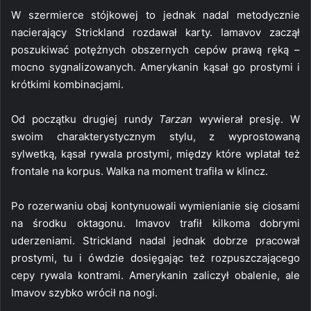
W szermierce stójkowej to jednak nadal metodycznie
nacierający Strickland rozdawał karty. Iamavov zaczął
poszukiwać potężnych obszernych cepów prawą ręką –
mocno sygnalizowanych. Amerykanin kąsał go prostymi i
krótkimi kombinacjami.
Od początku drugiej rundy
Tarzan
wywierał presję. W
swoim charakterystycznym stylu, z wyprostowaną
sylwetką, kąsał rywala prostymi, między które wplatał też
frontale na korpus. Walka na moment trafiła w klincz.
Po rozerwaniu obaj kontynuowali wymienianie się ciosami
na środku oktagonu. Imavov trafił kilkoma dobrymi
uderzeniami. Strickland nadal jednak dobrze pracował
prostymi, tu i ówdzie dosięgając też rozpuszczającego
cepy rywala kontrami. Amerykanin zaliczył obalenie, ale
Imavov szybko wrócił na nogi.