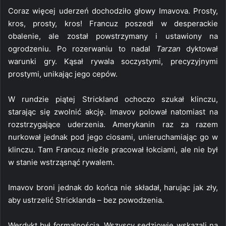
Coraz więcej uderzeń dochodziło głowy Imavova. Prosty,
kros, prosty, kros! Francuz poszedł w desperackie
obalenie, ale został powstrzymany i ustawiony na
ogrodzeniu. Po rozerwaniu to nadal
Tarzan
dyktował
warunki gry. Kąsał rywala soczystymi, precyzyjnymi
prostymi, unikając jego cepów.
W rundzie piątej Strickland ochoczo szukał klinczu,
starając się zwolnić akcję. Imavov polował natomiast na
rozstrzygające uderzenia. Amerykanin raz za razem
nurkował jednak pod jego ciosami, unieruchamiając go w
klinczu. Tam Francuz nieźle pracował łokciami, ale nie był
w stanie wstrząsnąć rywalem.
Imavov broni jednak do końca nie składał, harując jak zły,
aby ustrzelić Stricklanda – bez powodzenia.
Werdykt był formalnością. Wszyscy sędziowie wskazali na