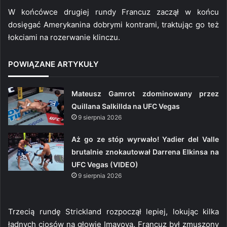
W końcówce drugiej rundy Francuz zaczął w końcu
dosięgać Amerykanina dobrymi kontrami, traktując go też
łokciami na rozerwanie klinczu.
POWIĄZANE ARTYKUŁY
Mateusz Gamrot zdominowany przez
Quillana Salkillda na UFC Vegas
9 sierpnia 2026
Aż go ze stóp wyrwało! Yadier del Valle
brutalnie znokautował Darrena Elkinsa na
UFC Vegas (VIDEO)
9 sierpnia 2026
Trzecią rundę Strickland rozpoczął lepiej, lokując kilka
ładnych ciosów na głowie Imavova. Francuz był zmuszony