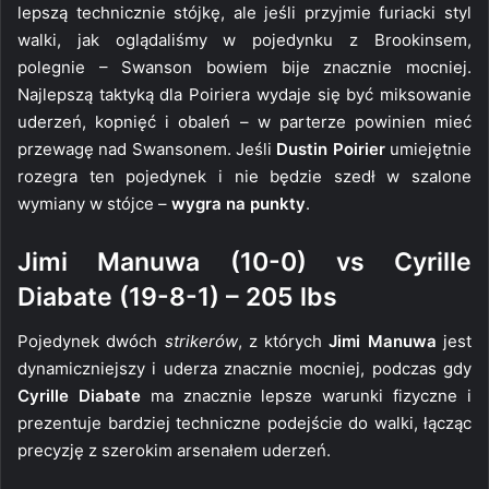
lepszą technicznie stójkę, ale jeśli przyjmie furiacki styl
walki, jak oglądaliśmy w pojedynku z Brookinsem,
polegnie – Swanson bowiem bije znacznie mocniej.
Najlepszą taktyką dla Poiriera wydaje się być miksowanie
uderzeń, kopnięć i obaleń – w parterze powinien mieć
przewagę nad Swansonem. Jeśli
Dustin Poirier
umiejętnie
rozegra ten pojedynek i nie będzie szedł w szalone
wymiany w stójce –
wygra na punkty
.
Jimi Manuwa (10-0) vs Cyrille
Diabate (19-8-1) – 205 lbs
Pojedynek dwóch
strikerów
, z których
Jimi Manuwa
jest
dynamiczniejszy i uderza znacznie mocniej, podczas gdy
Cyrille Diabate
ma znacznie lepsze warunki fizyczne i
prezentuje bardziej techniczne podejście do walki, łącząc
precyzję z szerokim arsenałem uderzeń.