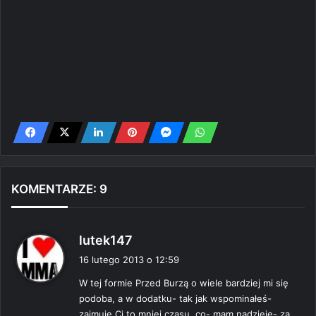
KOMENTARZE: 9
p
lutek147
i
16 lutego 2013 o 12:59
s
W tej formie Przed Burzą o wiele bardziej mi się
z
podoba, a w dodatku- tak jak wspominałeś-
e
zajmuje Ci to mniej czasu, co- mam nadzieję- za