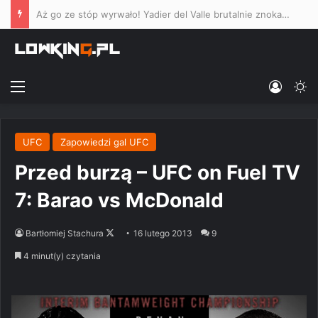
Aż go ze stóp wyrwało! Yadier del Valle brutalnie znokautował Darrena Elkinsa na UFC Vegas (VIDEO)
Menu
Log In
Sw
UFC
Zapowiedzi gal UFC
Przed burzą – UFC on Fuel TV
7: Barao vs McDonald
Follow
Bartłomiej Stachura
16 lutego 2013
9
on
4 minut(y) czytania
X