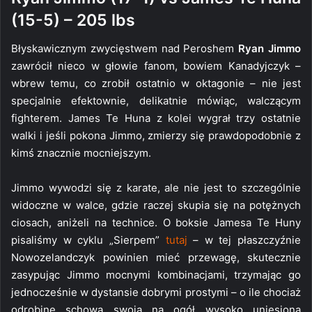
(15-5) – 205 lbs
Błyskawicznym zwycięstwem nad Peroshem
Ryan Jimmo
zawrócił nieco w głowie fanom, bowiem Kanadyjczyk –
wbrew temu, co zrobił ostatnio w oktagonie – nie jest
specjalnie efektownie, delikatnie mówiąc, walczącym
fighterem. James Te Huna z kolei wygrał trzy ostatnie
walki i jeśli pokona Jimmo, zmierzy się prawdopodobnie z
kimś znacznie mocniejszym.
Jimmo wywodzi się z karate, ale nie jest to szczególnie
widoczne w walce, gdzie raczej skupia się na potężnych
ciosach, aniżeli na technice. O boksie Jamesa Te Huny
pisaliśmy w cyklu „Sierpem”
tutaj
– w tej płaszczyźnie
Nowozelandczyk powinien mieć przewagę, skutecznie
zasypując Jimmo mocnymi kombinacjami, trzymając go
jednocześnie w dystansie dobrymi prostymi – o ile chociaż
odrobinę schowa swoją na ogół wysoko uniesioną