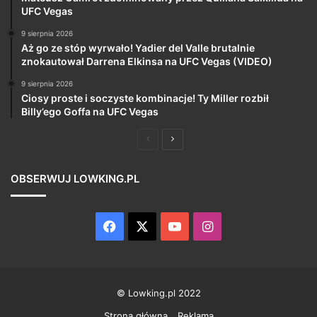
UFC Vegas
9 sierpnia 2026
Aż go ze stóp wyrwało! Yadier del Valle brutalnie
znokautował Darrena Elkinsa na UFC Vegas (VIDEO)
9 sierpnia 2026
Ciosy proste i soczyste kombinacje! Ty Miller rozbił
Billy’ego Goffa na UFC Vegas
Poprzednia
Następna
strona
strona
OBSERWUJ LOWKING.PL
Facebook
X
YouTube
Instagram
© Lowking.pl 2022
Strona główna
Reklama