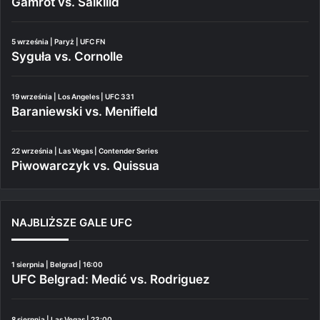
Gamrot vs. Salkilld
5 września | Paryż | UFC FN
Syguła vs. Cornolle
19 września | Los Angeles | UFC 331
Baraniewski vs. Menifield
22 września | Las Vegas | Contender Series
Piwowarczyk vs. Quissua
NAJBLIŻSZE GALE UFC
1 sierpnia | Belgrad | 16:00
UFC Belgrad: Medić vs. Rodriguez
8 sierpnia | Las Vegas | 23:00