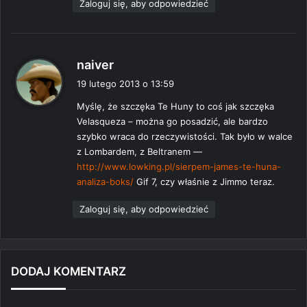
Zaloguj się, aby odpowiedzieć
p
naiver
i
19 lutego 2013 o 13:59
s
Myślę, że szczęka Te Huny to coś jak szczęka
z
Velasqueza – można go posadzić, ale bardzo
e
szybko wraca do rzeczywistości. Tak było w walce
:
z Lombardem, z Beltranem —
http://www.lowking.pl/sierpem-james-te-huna-
analiza-boks/
Gif 7, czy właśnie z Jimmo teraz.
Zaloguj się, aby odpowiedzieć
DODAJ KOMENTARZ