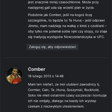
jest znacznie mniej czasochłonne. Może przy
następnej gali uda się wcielić plan w życie.
Podobnie jak Comber, jeśli na kogoś liczę
szczególnie, to będzie to Te Huna – jeśli odprawi
Jimmo, mam nadzieję na walkę z kimś z czołówki –
oby tylko nie połamał sobie ręki czy stopy, co staje
się tradycją występów Nowozelandczyka w UFC.
Zaloguj się, aby odpowiedzieć
p
Comber
i
16 lutego 2013 o 14:48
s
Mam ten niefart, ze moi ulubieni zawodnicy tj.
z
Cormier, Cain, Te ,Huna, Soszynski, Rockhold,
e
Soko nie mieli ostatnimi czasy szczescia i kontuzje
:
ich nie omijaly, dlatego na kazdy ich wystep
czekam z niezwyklym utesknieniem.