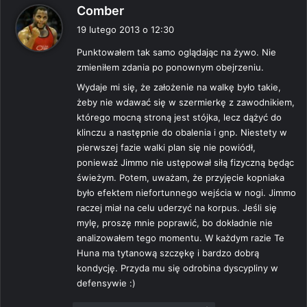
p
Comber
i
19 lutego 2013 o 12:30
s
Punktowałem tak samo oglądając na żywo. Nie
z
zmieniłem zdania po ponownym obejrzeniu.
e
:
Wydaje mi się, że założenie na walkę było takie,
żeby nie wdawać się w szermierkę z zawodnikiem,
którego mocną stroną jest stójka, lecz dążyć do
klinczu a następnie do obalenia i gnp. Niestety w
pierwszej fazie walki plan się nie powiódł,
ponieważ Jimmo nie ustępował siłą fizyczną będąc
świeżym. Potem, uważam, że przyjęcie kopniaka
było efektem niefortunnego wejścia w nogi. Jimmo
raczej miał na celu uderzyć na korpus. Jeśli się
mylę, proszę mnie poprawić, bo dokładnie nie
analizowałem tego momentu. W każdym razie Te
Huna ma tytanową szczękę i bardzo dobrą
kondycję. Przyda mu się odrobina dyscypliny w
defensywie :)