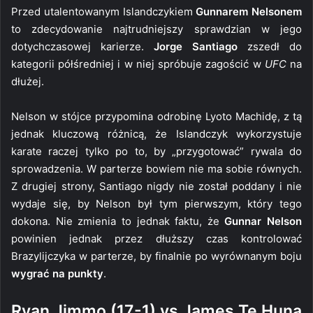
Przed utalentowanym Islandczykiem
Gunnarem Nelsonem
to zdecydowanie najtrudniejszy sprawdzian w jego
dotychczasowej karierze.
Jorge Santiago
zszedł do
kategorii półśredniej i w niej spróbuje zagościć w
UFC
na
dłużej.
Nelson w stójce przypomina odrobinę Lyoto Machidę, z tą
jednak kluczową różnicą, że Islandczyk wykorzystuje
karate raczej tylko po to, by „przygotować” rywala do
sprowadzenia. W parterze bowiem nie ma sobie równych.
Z drugiej strony, Santiago nigdy nie został poddany i nie
wydaje się, by Nelson był tym pierwszym, który tego
dokona. Nie zmienia to jednak faktu, że
Gunnar Nelson
powinien jednak przez dłuższy czas kontrolować
Brazylijczyka w parterze, by finalnie po wyrównanym boju
wygrać na punkty
.
Ryan Jimmo (17-1) vs James Te Huna