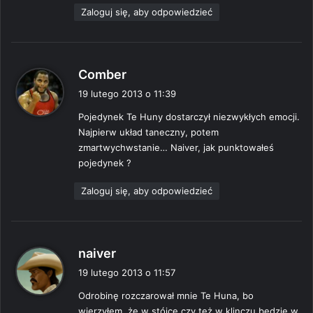
Zaloguj się, aby odpowiedzieć
p
Comber
i
19 lutego 2013 o 11:39
s
Pojedynek Te Huny dostarczył niezwykłych emocji.
z
Najpierw układ taneczny, potem
e
zmartwychwstanie… Naiver, jak punktowałeś
:
pojedynek ?
Zaloguj się, aby odpowiedzieć
p
naiver
i
19 lutego 2013 o 11:57
s
Odrobinę rozczarował mnie Te Huna, bo
z
wierzyłem, że w stójce czy też w klinczu będzie w