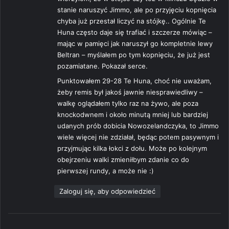
e
stanie naruszyć Jimmo, ale po przyjęciu kopnięcia
:
chyba już przestał liczyć na stójkę.. Ogólnie Te
Huna często daje się trafiać i szczerze mówiąc –
mając w pamięci jak naruszył go kompletnie lewy
Beltran – myślałem po tym kopnięciu, że już jest
pozamiatane. Pokazał serce.
Punktowałem 29-28 Te Huna, choć nie uważam,
żeby remis był jakoś jawnie niesprawiedliwy –
walkę oglądałem tylko raz na żywo, ale poza
knockodwnem i około minutą mniej lub bardziej
udanych prób dobicia Nowozelandczyka, to Jimmo
wiele więcej nie zdziałał, będąc potem pasywnym i
przyjmując kilka łokci z dołu. Może po kolejnym
obejrzeniu walki zmieniłbym zdanie co do
pierwszej rundy, a może nie :)
Zaloguj się, aby odpowiedzieć