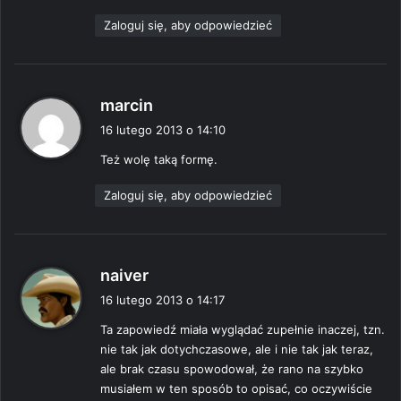
Zaloguj się, aby odpowiedzieć
p
marcin
i
16 lutego 2013 o 14:10
s
Też wolę taką formę.
z
e
Zaloguj się, aby odpowiedzieć
:
p
naiver
i
16 lutego 2013 o 14:17
s
Ta zapowiedź miała wyglądać zupełnie inaczej, tzn.
z
nie tak jak dotychczasowe, ale i nie tak jak teraz,
e
ale brak czasu spowodował, że rano na szybko
:
musiałem w ten sposób to opisać, co oczywiście