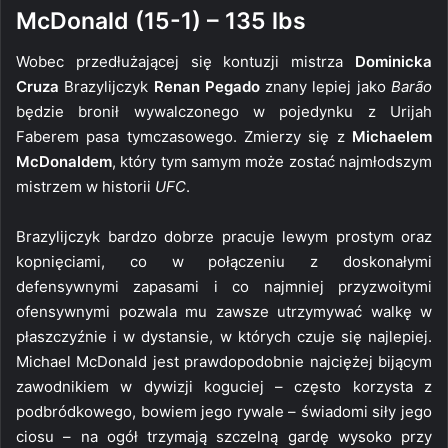
McDonald (15-1) – 135 lbs
Wobec przedłużającej się kontuzji mistrza
Dominicka
Cruza
Brazylijczyk
Renan Pegado
znany lepiej jako
Barão
będzie bronił wywalczonego w pojedynku z Urijah
Faberem pasa tymczasowego. Zmierzy się z
Michaelem
McDonaldem
, który tym samym może zostać najmłodszym
mistrzem w historii
UFC
.
Brazylijczyk bardzo dobrze pracuje lewym prostym oraz
kopnięciami, co w połączeniu z doskonałymi
defensywnymi zapasami i co najmniej przyzwoitymi
ofensywnymi pozwala mu zawsze utrzymywać walkę w
płaszczyźnie i w dystansie, w których czuje się najlepiej.
Michael McDonald jest prawdopodobnie najciężej bijącym
zawodnikiem w dywizji koguciej – często korzysta z
podbródkowego, bowiem jego rywale – świadomi siły jego
ciosu – na ogół trzymają szczelną gardę wysoko przy