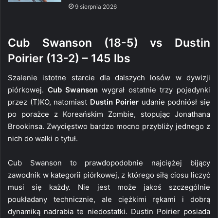
9 sierpnia 2026
Cub Swanson (18-5) vs Dustin
Poirier (13-2) – 145 lbs
Szalenie istotne starcie dla dalszych losów w dywizji
piórkowej.
Cub Swanson
wygrał ostatnie trzy pojedynki
przez (T)KO, natomiast
Dustin Poirier
udanie podniósł się
po porażce z Koreańskim Zombie, stopując Jonathana
Brookinsa. Zwycięstwo bardzo mocno przybliży jednego z
nich do walki o tytuł.
Cub Swanson to prawdopodobnie najciężej bijący
zawodnik w kategorii piórkowej, z którego siłą ciosu liczyć
musi się każdy. Nie jest może jakoś szczególnie
poukładany technicznie, ale ciężkimi rękami i dobrą
dynamiką nadrabia te niedostatki. Dustin Poirier posiada