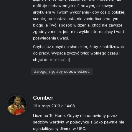
:
obfituje niebawem jakimś nowym, ciekawym
artykułem w Twoim wykonaniu- oby coś o polskiej
scenie, bo została ostatnio zaniedbana na tym
blogu, a Twój sposób widzenia, choć nie zawsze
zgodny z moim, jest niezwykle interesujący i wart
poświęcenia uwagi.
Chyba już dosyć na słodziłem, żeby zmobilizować
do pracy. Wypada życzyć tylko wolnego czasu i
chęci do realizacji. ;)
Zaloguj się, aby odpowiedzieć
p
Comber
i
16 lutego 2013 o 14:08
s
Licze na Te Hune. Gdyby nie ustawiony przez
z
sedziow werdykt w pojedynku z Soko pewnie nie
e
ogladalibysmy Jimmo w UFC.
: