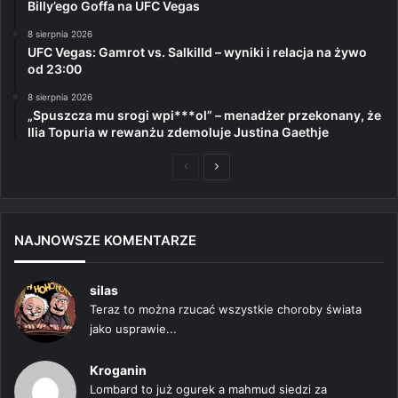
Billy’ego Goffa na UFC Vegas
8 sierpnia 2026
UFC Vegas: Gamrot vs. Salkilld – wyniki i relacja na żywo
od 23:00
8 sierpnia 2026
„Spuszcza mu srogi wpi***ol” – menadżer przekonany, że
Ilia Topuria w rewanżu zdemoluje Justina Gaethje
Poprzednia
Następna
strona
strona
NAJNOWSZE KOMENTARZE
silas
Teraz to można rzucać wszystkie choroby świata
jako usprawie...
Kroganin
Lombard to już ogurek a mahmud siedzi za