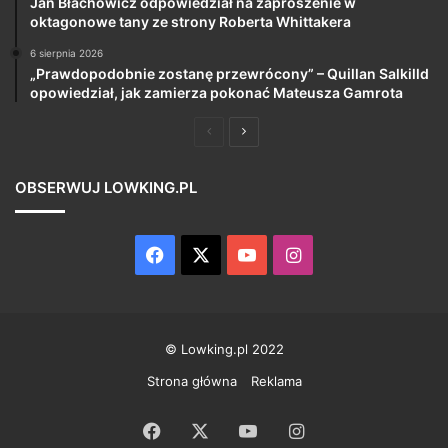
Jan Błachowicz odpowiedział na zaproszenie w
oktagonowe tany ze strony Roberta Whittakera
6 sierpnia 2026
„Prawdopodobnie zostanę przewrócony” – Quillan Salkilld
opowiedział, jak zamierza pokonać Mateusza Gamrota
Poprzednia
Następna
strona
strona
OBSERWUJ LOWKING.PL
Facebook
X
YouTube
Instagram
© Lowking.pl 2022
Strona główna
Reklama
Facebook
X
YouTube
Instagram