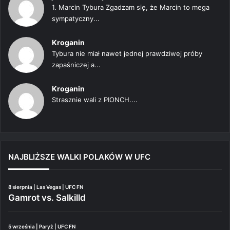
1. Marcin Tybura Zgadzam się, że Marcin to mega
sympatyczny...
Kroganin
Tybura nie miał nawet jednej prawdziwej próby
zapaśniczej a...
Kroganin
Strasznie wali z PIONCH....
NAJBLIŻSZE WALKI POLAKÓW W UFC
8 sierpnia | Las Vegas | UFC FN
Gamrot vs. Salkilld
5 września | Paryż | UFC FN