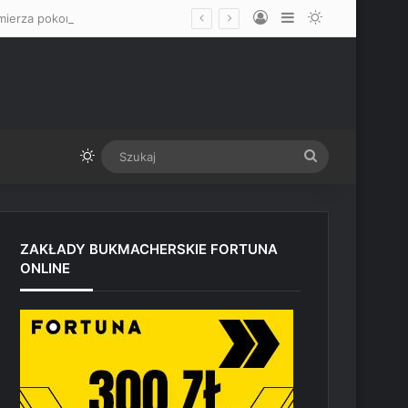
Log In
Sidebar
Switch skin
„Prawdopodobnie zostanę przewrócony” – Quillan Salkilld opowiedział, jak zamierza pokonać Mateusza Gamrota
Switch skin
Szukaj
ZAKŁADY BUKMACHERSKIE FORTUNA
ONLINE