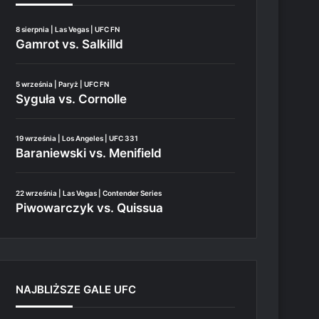
8 sierpnia | Las Vegas | UFC FN
Gamrot vs. Salkilld
5 września | Paryż | UFC FN
Syguła vs. Cornolle
19 września | Los Angeles | UFC 331
Baraniewski vs. Menifield
22 września | Las Vegas | Contender Series
Piwowarczyk vs. Quissua
NAJBLIŻSZE GALE UFC