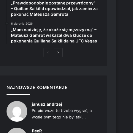
„Prawdopodobnie zostanę przewrócony”
– Quillan Salkilld opowiedział, jak zamierza
pokonać Mateusza Gamrota
6 sierpnia 2026
„Mam nadzieję, że okaże się mężczyzną” –
Mateusz Gamrot wskazał dwa klucze do
pokonania Quillana Salkillda na UFC Vegas
Poprzednia
Następna
strona
strona
NAJNOWSZE KOMENTARZE
janusz.andrzej
Po pierwsze to trzeba wygrać, a
wcale bym tego nie był taki...
PeeR