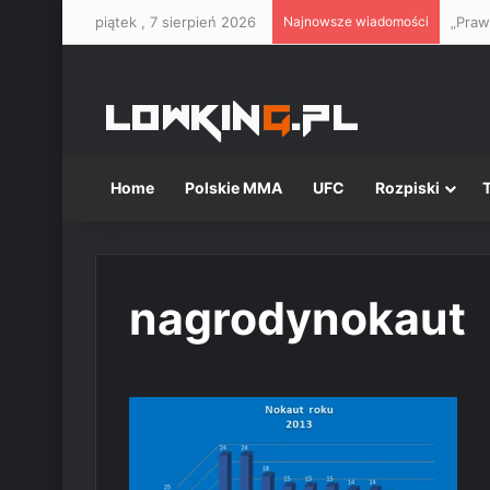
piątek , 7 sierpień 2026
Najnowsze wiadomości
Home
Polskie MMA
UFC
Rozpiski
nagrodynokaut