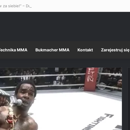
 za siebie!” – Dustin Poirier stanął w obronie Mateusza Gamrota w st
Technika MMA
Bukmacher MMA
Kontakt
Zarejestruj się