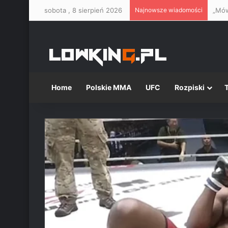
sobota , 8 sierpień 2026
Najnowsze wiadomości
„Mów
Home
Polskie MMA
UFC
Rozpiski