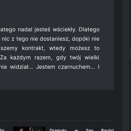
latego nadal jesteś wściekły. Dlatego
nic z tego nie dostaniesz, dopóki nie
iszemy kontrakt, wtedy możesz to
 Za każdym razem, gdy twój wielki
nie widział… Jestem czarnuchem… I
Mix
Dramaty w Sao Paulo!