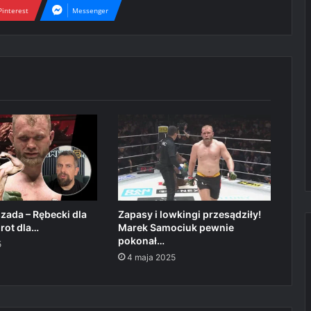
Pinterest
Messenger
zada – Rębecki dla
Zapasy i lowkingi przesądziły!
rot dla…
Marek Samociuk pewnie
pokonał…
5
4 maja 2025