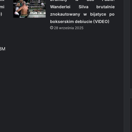
mi
Wanderlei Silva brutalnie
O)
znokautowany w bijatyce po
bokserskim debiucie (VIDEO)
28 września 2025
I8M