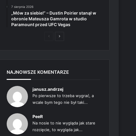
7 sierpnia 2026
„Mów za siebie!” – Dustin Poirier stanął w
obronie Mateusza Gamrota w studio
Paramount przed UFC Vegas
Poprzednia
Następna
strona
strona
NAJNOWSZE KOMENTARZE
janusz.andrzej
Po pierwsze to trzeba wygrać, a
wcale bym tego nie był taki...
PeeR
Na nosie to nie wygląda jak stare
rozcięcie, to wygląda jak...