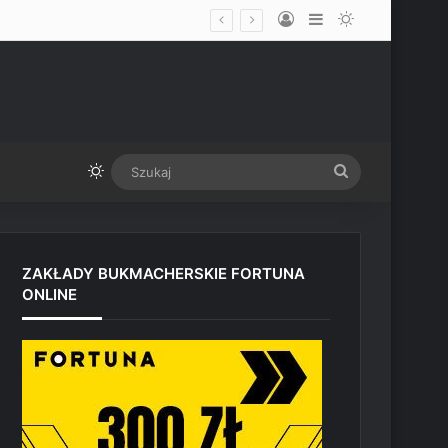
Log In
Sidebar
Switch skin
udio Paramount przed UFC Vegas
Switch skin
Szukaj
ZAKŁADY BUKMACHERSKIE FORTUNA
ONLINE