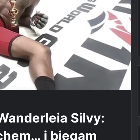
Wanderleia Silvy:
chem… i biegam