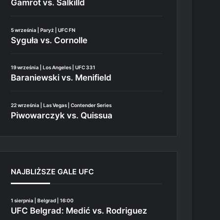
Gamrot vs. Salkilld
5 września | Paryż | UFC FN
Syguła vs. Cornolle
19 września | Los Angeles | UFC 331
Baraniewski vs. Menifield
22 września | Las Vegas | Contender Series
Piwowarczyk vs. Quissua
NAJBLIŻSZE GALE UFC
1 sierpnia | Belgrad | 16:00
UFC Belgrad: Medić vs. Rodriguez