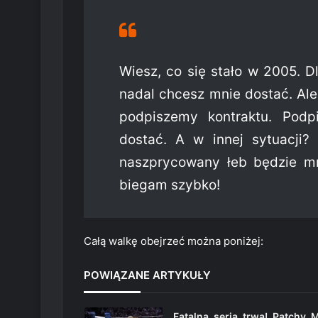
Wiesz, co się stało w 2005. D
nadal chcesz mnie dostać. Ale 
podpiszemy kontraktu. Podp
dostać. A w innej sytuacji?
naszprycowany łeb będzie m
biegam szybko!
Całą walkę obejrzeć można poniżej:
POWIĄZANE ARTYKUŁY
Fatalna seria trwa! Patchy 