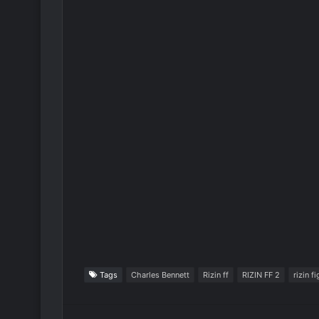
Tags
Charles Bennett
Rizin ff
RIZIN FF 2
rizin f