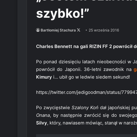
szybko!”
Follow
Bartłomiej Stachura
25 września 2016
on
X
Charles Bennett na gali RIZIN FF 2 powrócił 
Po ponad dziesięciu latach nieobecności w J
powrócił do Japonii. 36-letni zawodnik na
g
Kimury
i… ubił go w ledwie siedem sekund!
https://twitter.com/jedigoodman/status/779
Po zwycięstwie
Szalony Koń
dał japońskiej pu
Onana
, by następnie zwrócić się do swojeg
Silvy
, który, nawiasem mówiąc, stanął w naroż