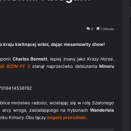
0
1 minuta
do kraju kwitnącej wiśni, dając niesamowity show!
aponii
Charles Bennett
, lepiej znany jako
Krazy Horse
,
ali
RIZIN FF 2
stanął naprzeciwko debiutanta
Minoru
947019414536192
blice mnóstwo radości, wcielając się w rolę
Szalonego
o arcy wroga, zasiadającego na trybunach
Wanderleia
niku Kimury. Obu łączy
bogata
przeszłość
.