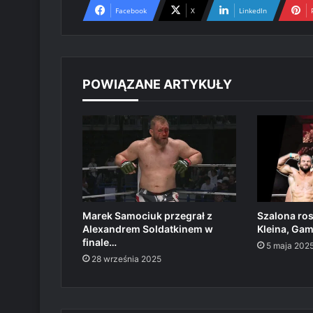
Facebook
X
LinkedIn
POWIĄZANE ARTYKUŁY
Marek Samociuk przegrał z
Szalona ros
Alexandrem Soldatkinem w
Kleina, Gam
finale…
5 maja 202
28 września 2025