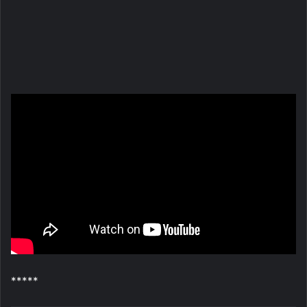
*****