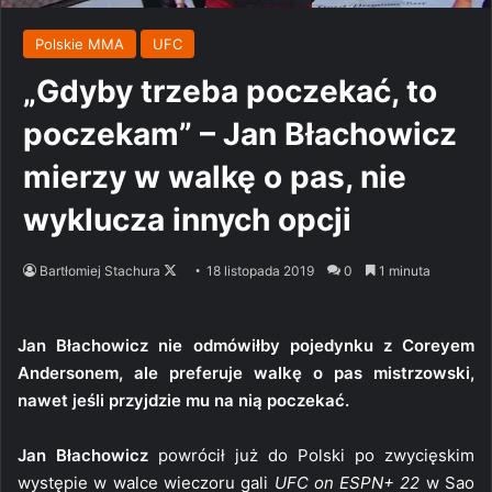
Polskie MMA
UFC
„Gdyby trzeba poczekać, to
poczekam” – Jan Błachowicz
mierzy w walkę o pas, nie
wyklucza innych opcji
Follow
Bartłomiej Stachura
18 listopada 2019
0
1 minuta
on
X
Jan Błachowicz nie odmówiłby pojedynku z Coreyem
Andersonem, ale preferuje walkę o pas mistrzowski,
nawet jeśli przyjdzie mu na nią poczekać.
Jan Błachowicz
powrócił już do Polski po zwycięskim
występie w walce wieczoru gali
UFC on ESPN+ 22
w Sao