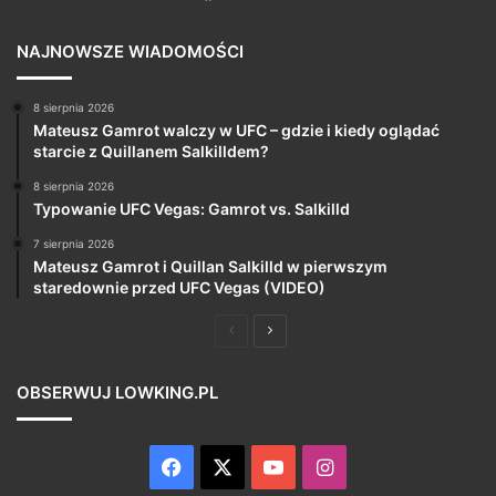
NAJNOWSZE WIADOMOŚCI
8 sierpnia 2026
Mateusz Gamrot walczy w UFC – gdzie i kiedy oglądać
starcie z Quillanem Salkilldem?
8 sierpnia 2026
Typowanie UFC Vegas: Gamrot vs. Salkilld
7 sierpnia 2026
Mateusz Gamrot i Quillan Salkilld w pierwszym
staredownie przed UFC Vegas (VIDEO)
Poprzednia
Następna
strona
strona
OBSERWUJ LOWKING.PL
Facebook
X
YouTube
Instagram