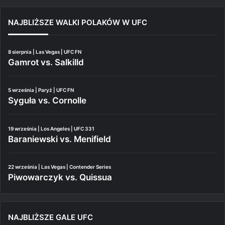
NAJBLIŻSZE WALKI POLAKÓW W UFC
8 sierpnia | Las Vegas | UFC FN
Gamrot vs. Salkilld
5 września | Paryż | UFC FN
Syguła vs. Cornolle
19 września | Los Angeles | UFC 331
Baraniewski vs. Menifield
22 września | Las Vegas | Contender Series
Piwowarczyk vs. Quissua
NAJBLIŻSZE GALE UFC