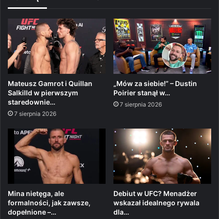
Mateusz Gamrot i Quillan
„Mów za siebie!” – Dustin
Salkilld w pierwszym
Poirier stanął w…
staredownie…
7 sierpnia 2026
7 sierpnia 2026
Mina nietęga, ale
Debiut w UFC? Menadżer
formalności, jak zawsze,
wskazał idealnego rywala
dopełnione –…
dla…