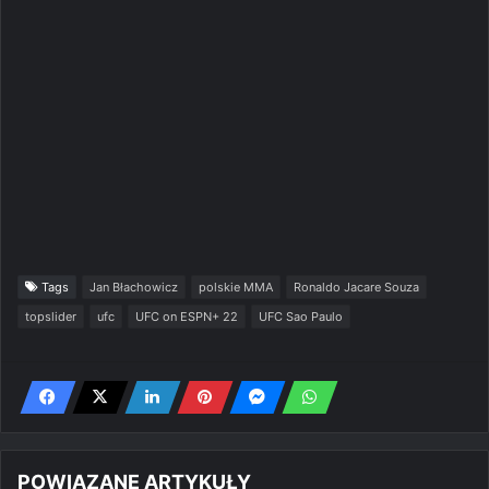
Tags
Jan Błachowicz
polskie MMA
Ronaldo Jacare Souza
topslider
ufc
UFC on ESPN+ 22
UFC Sao Paulo
POWIĄZANE ARTYKUŁY