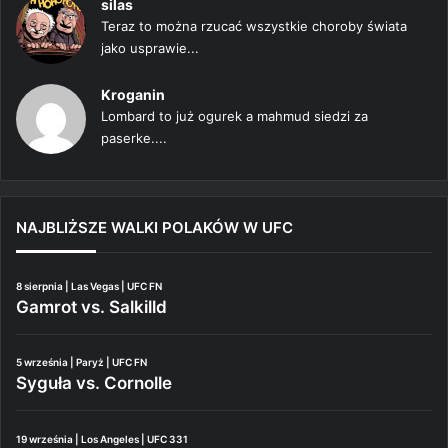
silas
Teraz to można rzucać wszystkie choroby świata
jako usprawie...
Kroganin
Lombard to już ogurek a mahmud siedzi za
paserke....
NAJBLIŻSZE WALKI POLAKÓW W UFC
8 sierpnia | Las Vegas | UFC FN
Gamrot vs. Salkilld
5 września | Paryż | UFC FN
Syguła vs. Cornolle
19 września | Los Angeles | UFC 331