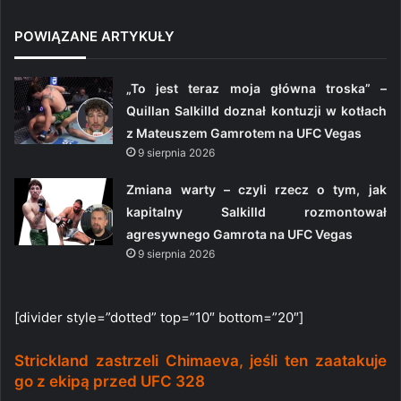
POWIĄZANE ARTYKUŁY
„To jest teraz moja główna troska” –
Quillan Salkilld doznał kontuzji w kotłach
z Mateuszem Gamrotem na UFC Vegas
9 sierpnia 2026
Zmiana warty – czyli rzecz o tym, jak
kapitalny Salkilld rozmontował
agresywnego Gamrota na UFC Vegas
9 sierpnia 2026
[divider style=”dotted” top=”10″ bottom=”20″]
Strickland zastrzeli Chimaeva, jeśli ten zaatakuje
go z ekipą przed UFC 328