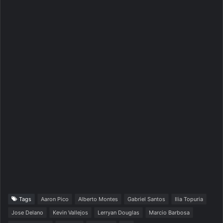
Tags
Aaron Pico
Alberto Montes
Gabriel Santos
Ilia Topuria
Jose Delano
Kevin Vallejos
Lerryan Douglas
Marcio Barbosa