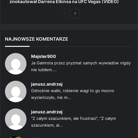
znokautował Darrena Elkinsa na UFC Vegas (VIDEO)
Poprzednia
Następna
strona
strona
NAJNOWSZE KOMENTARZE
Majster900
Ja Gamrota przez pryzmat samych wywiadów nigdy
nie lubiłem....
janusz.andrzej
Odnośnie walki, robienie wagi to go mocno
wycieńczyło, nie m...
janusz.andrzej
"Z całym szacunkiem, ale frustraci", "Z całym
szacunkiem, al...