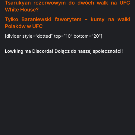
Tsarukyan rezerwowym do dwóch walk na UFC
White House?
Tylko Baraniewski faworytem – kursy na walki
Polaków w UFC
[divider style=”dotted” top=”10″ bottom=”20″]
Lowking ma Discorda! Dołącz do naszej społeczności!