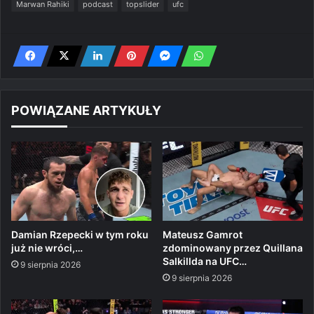
Marwan Rahiki
podcast
topslider
ufc
POWIĄZANE ARTYKUŁY
Damian Rzepecki w tym roku
Mateusz Gamrot
już nie wróci,…
zdominowany przez Quillana
Salkillda na UFC…
9 sierpnia 2026
9 sierpnia 2026