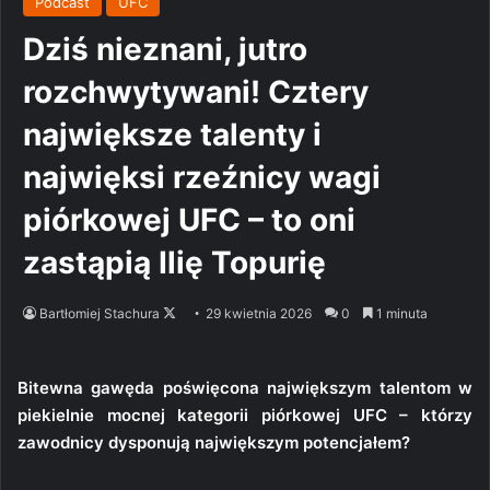
Podcast
UFC
Dziś nieznani, jutro
rozchwytywani! Cztery
największe talenty i
najwięksi rzeźnicy wagi
piórkowej UFC – to oni
zastąpią Ilię Topurię
Follow
Bartłomiej Stachura
29 kwietnia 2026
0
1 minuta
on
X
Bitewna gawęda poświęcona największym talentom w
piekielnie mocnej kategorii piórkowej UFC – którzy
zawodnicy dysponują największym potencjałem?