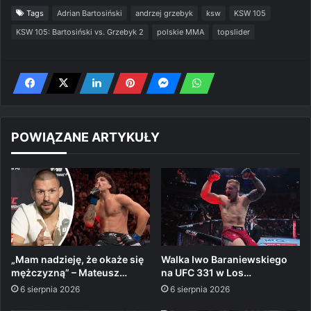
Tags
Adrian Bartosiński
andrzej grzebyk
ksw
KSW 105
KSW 105: Bartosiński vs. Grzebyk 2
polskie MMA
topslider
POWIĄZANE ARTYKUŁY
„Mam nadzieję, że okaże się
Walka Iwo Baraniewskiego
mężczyzną” – Mateusz…
na UFC 331 w Los…
6 sierpnia 2026
6 sierpnia 2026