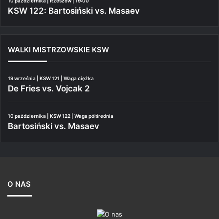
10 października | Rzeszów | 19:00
KSW 122: Bartosiński vs. Masaev
WALKI MISTRZOWSKIE KSW
19 września | KSW 121 | Waga ciężka
De Fries vs. Vojcak 2
10 października | KSW 122 | Waga półśrednia
Bartosiński vs. Masaev
O NAS