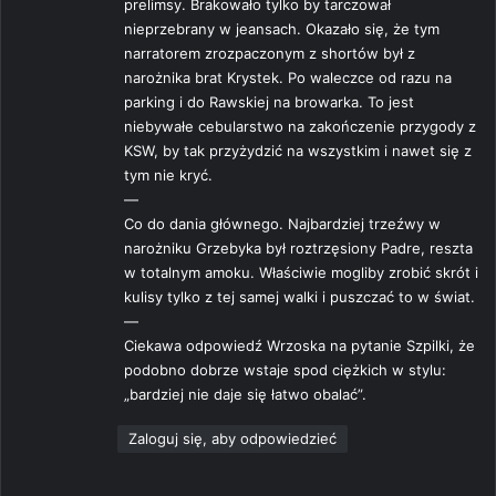
prelimsy. Brakowało tylko by tarczował
nieprzebrany w jeansach. Okazało się, że tym
narratorem zrozpaczonym z shortów był z
narożnika brat Krystek. Po waleczce od razu na
parking i do Rawskiej na browarka. To jest
niebywałe cebularstwo na zakończenie przygody z
KSW, by tak przyżydzić na wszystkim i nawet się z
tym nie kryć.
—
Co do dania głównego. Najbardziej trzeźwy w
narożniku Grzebyka był roztrzęsiony Padre, reszta
w totalnym amoku. Właściwie mogliby zrobić skrót i
kulisy tylko z tej samej walki i puszczać to w świat.
—
Ciekawa odpowiedź Wrzoska na pytanie Szpilki, że
podobno dobrze wstaje spod ciężkich w stylu:
„bardziej nie daje się łatwo obalać”.
Zaloguj się, aby odpowiedzieć