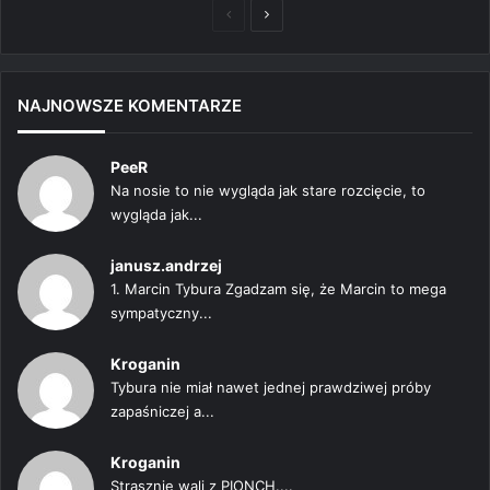
Poprzednia
Następna
strona
strona
NAJNOWSZE KOMENTARZE
PeeR
Na nosie to nie wygląda jak stare rozcięcie, to
wygląda jak...
janusz.andrzej
1. Marcin Tybura Zgadzam się, że Marcin to mega
sympatyczny...
Kroganin
Tybura nie miał nawet jednej prawdziwej próby
zapaśniczej a...
Kroganin
Strasznie wali z PIONCH....