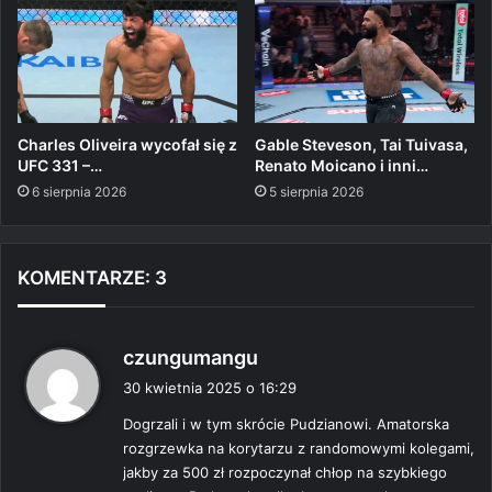
Charles Oliveira wycofał się z
Gable Steveson, Tai Tuivasa,
UFC 331 –…
Renato Moicano i inni…
6 sierpnia 2026
5 sierpnia 2026
KOMENTARZE: 3
p
czungumangu
i
30 kwietnia 2025 o 16:29
s
Dogrzali i w tym skrócie Pudzianowi. Amatorska
z
rozgrzewka na korytarzu z randomowymi kolegami,
e
jakby za 500 zł rozpoczynał chłop na szybkiego
: