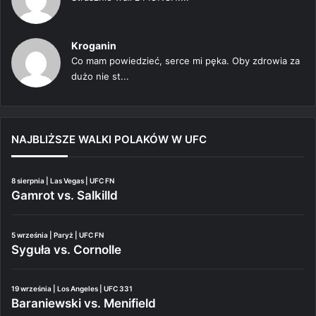
Kroganin
Co mam powiedzieć, serce mi pęka. Oby zdrowia za
dużo nie st...
NAJBLIŻSZE WALKI POLAKÓW W UFC
8 sierpnia | Las Vegas | UFC FN
Gamrot vs. Salkilld
5 września | Paryż | UFC FN
Syguła vs. Cornolle
19 września | Los Angeles | UFC 331
Baraniewski vs. Menifield