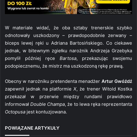
W materiale widać, że oba sztaby trenerskie szybko
odnotowały uszkodzony – prawdopodobnie zerwany –
biceps lewej ręki u Adriana Bartosińskiego. Co ciekawe
jednak, w bitewnym zgiełku narożnik Andrzeja Grzebyka
pomylił później ręce
Bartosa
, przekazując swojemu
podopiecznemu, że mistrz ma uszkodzoną rękę prawą.
Obecny w narożniku pretendenta menadżer
Artur Gwóźdź
zapewnił jednak na platformie
X
, że trener Witold Kostka
przekazał w przerwie między rundami prawidłowo
informował
Double Champa
, że to lewa ręka reprezentanta
Octopusa
jest kontuzjowana.
POWIĄZANE ARTYKUŁY