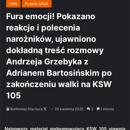
KSW
Polskie MMA
Fura emocji! Pokazano
reakcje i polecenia
narożników, ujawniono
dokładną treść rozmowy
Andrzeja Grzebyka z
Adrianem Bartosińskim po
zakończeniu walki na KSW
105
Follow
Bartłomiej Stachura
30 kwietnia 2025
3
1 minuta
on
X
Najnowszy materiał podsumowujący KSW 105 ujawnia