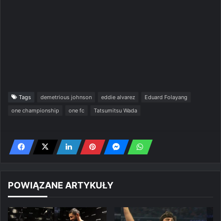
Tags
demetrious johnson
eddie alvarez
Eduard Folayang
one championship
one fc
Tatsumitsu Wada
POWIĄZANE ARTYKUŁY