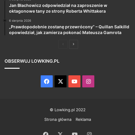
Jan Błachowicz odpowiedział na zaproszenie w
oktagonowe tany ze strony Roberta Whittakera
6 sierpnia 2026
„Prawdopodobnie zostanę przewrócony” – Quillan Salkilld
opowiedział, jak zamierza pokonać Mateusza Gamrota
Poprzednia
Następna
strona
strona
OBSERWUJ LOWKING.PL
Facebook
X
YouTube
Instagram
© Lowking.pl 2022
Strona główna
Reklama
Facebook
X
YouTube
Instagram