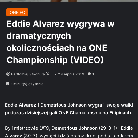
ONE FC
Eddie Alvarez wygrywa w
dramatycznych
okolicznościach na ONE
Championship (VIDEO)
Follow
Bartłomiej Stachura
2 sierpnia 2019
1
on
2 minut(y) czytania
X
Eddie Alvarez i Demetrious Johnson wygrali swoje walki
podczas dzisiejszej gali ONE Championship na Filipinach.
Byli mistrzowie
UFC
,
Demetrious Johnson
(29-3-1) i
Eddie
Alvarez
(30-7), wystąpili dziś po raz drugi pod sztandarem