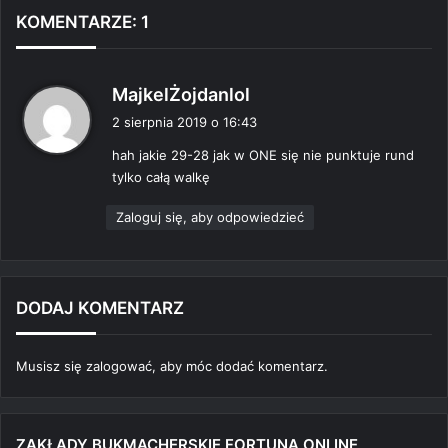
KOMENTARZE: 1
p
MajkelŻojdanlol
i
2 sierpnia 2019 o 16:43
s
hah jakie 29-28 jak w ONE się nie punktuje rund
z
tylko całą walkę
e
:
Zaloguj się, aby odpowiedzieć
DODAJ KOMENTARZ
Musisz się
zalogować
, aby móc dodać komentarz.
ZAKŁADY BUKMACHERSKIE FORTUNA ONLINE