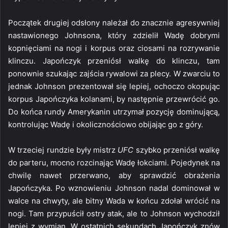
Początek drugiej odsłony należał do znacznie agresywniej
nastawionego Johnsona, który zdzielił Wadę dobrymi
kopnięciami na nogi i korpus oraz ciosami na rozrywanie
klinczu. Japończyk przeniósł walkę do klinczu, tam
ponownie szukając zajścia rywalowi za plecy. W zwarciu to
jednak Johnson prezentował się lepiej, ochoczo okopując
korpus Japończyka kolanami, by następnie przewrócić go.
Do końca rundy Amerykanin utrzymał pozycję dominującą,
kontrolując Wadę i okolicznościowo obijając go z góry.
W trzeciej rundzie były mistrz
UFC
szybko przeniósł walkę
do parteru, mocno rozcinając Wadę łokciami. Pojedynek na
chwilę nawet przerwano, aby sprawdzić obrażenia
Japończyka. Po wznowieniu Johnson nadal dominował w
walce na chwyty, ale bitny Wada w końcu zdołał wrócić na
nogi. Tam przypuścił ostry atak, ale to Johnson wychodził
lepiej z wymian. W ostatnich sekundach Japończyk znów