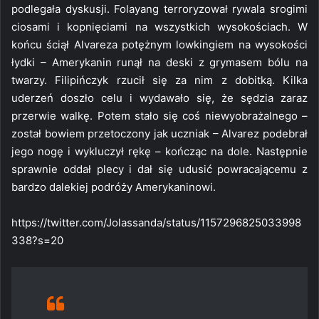
podlegała dyskusji. Folayang terroryzował rywala srogimi
ciosami i kopnięciami na wszystkich wysokościach. W
końcu ściął Alvareza potężnym lowkingiem na wysokości
łydki – Amerykanin runął na deski z grymasem bólu na
twarzy. Filipińczyk rzucił się za nim z dobitką. Kilka
uderzeń doszło celu i wydawało się, że sędzia zaraz
przerwie walkę. Potem stało się coś niewyobrażalnego –
został bowiem przetoczony jak uczniak – Alvarez podebrał
jego nogę i wykluczył rękę – kończąc na dole. Następnie
sprawnie oddał plecy i dał się udusić powracającemu z
bardzo dalekiej podróży Amerykaninowi.
https://twitter.com/Jolassanda/status/1157296825033998
338?s=20