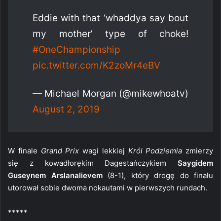
Eddie with that ‘whaddya say bout
my mother’ type of choke!
#OneChampionship
pic.twitter.com/K2zoMr4eBV
— Michael Morgan (@mikewhoatv)
August 2, 2019
W finale
Grand Prix
wagi lekkiej
Król Podziemia
zmierzy
się z kowadłorękim Dagestańczykiem
Saygidem
Guseynem Arslanalievem
(8-1), który drogę do finału
utorował sobie dwoma nokautami w pierwszych rundach.
*****