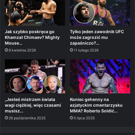
Jak szybko poskręca go
Tylko jeden zawodnik UFC
Khamzat Chimaev? Mighty
może zagrozić mu
Mouse…
zapaśniczo?…
8 kwietnia 2026
11 lutego 2026
„Jesteś mistrzem świata
Koniec gehenny na
wagi ciężkiej, więc czasami
azjatyckim cmentarzysku
musisz…
MMA? Roberto Soldić…
26 października 2025
5 lipca 2025