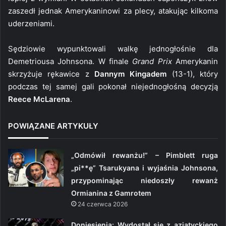
zaszedł jednak Amerykaninowi za plecy, atakując kilkoma
uderzeniami.
Sędziowie wypunktowali walkę jednogłośnie dla
Demetriousa Johnsona. W finale
Grand Prix
Amerykanin
skrzyżuje rękawice z
Dannym Kingadem
(13-1), który
podczas tej samej gali pokonał niejednogłośną decyzją
Reece McLarena
.
POWIĄZANE ARTYKUŁY
„Odmówił rewanżu!” – Pimblett ruga
„pi**ę” Tsarukyana i wyjaśnia Johnsona,
przypominając niedoszły rewanż
Ormianina z Gamrotem
24 czerwca 2026
Doniesienia: Wydostał się z azjatyckiego