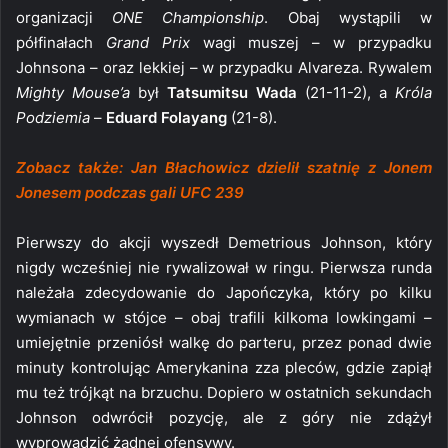
organizacji
ONE Championship
. Obaj wystąpili w
półfinałach
Grand Prix
wagi muszej – w przypadku
Johnsona – oraz lekkiej – w przypadku Alvareza. Rywalem
Mighty Mouse’a
był
Tatsumitsu Wada
(21-11-2), a
Króla
Podziemia
–
Eduard Folayang
(21-8).
Zobacz także: Jan Błachowicz dzielił szatnię z Jonem
Jonesem podczas gali UFC 239
Pierwszy do akcji wyszedł Demetrious Johnson, który
nigdy wcześniej nie rywalizował w ringu. Pierwsza runda
należała zdecydowanie do Japończyka, który po kilku
wymianach w stójce – obaj trafili kilkoma lowkingami –
umiejętnie przeniósł walkę do parteru, przez ponad dwie
minuty kontrolując Amerykanina zza pleców, gdzie zapiął
mu też trójkąt na brzuchu. Dopiero w ostatnich sekundach
Johnson odwrócił pozycję, ale z góry nie zdążył
wyprowadzić żadnej ofensywy.