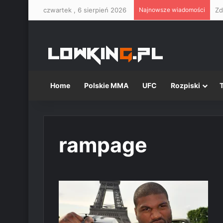
czwartek , 6 sierpień 2026
Najnowsze wiadomości
Home
Polskie MMA
UFC
Rozpiski
rampage