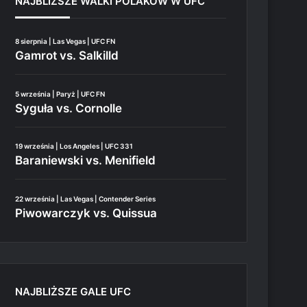
NAJBLIŻSZE WALKI POLAKÓW W UFC
8 sierpnia | Las Vegas | UFC FN
Gamrot vs. Salkilld
5 września | Paryż | UFC FN
Syguła vs. Cornolle
19 września | Los Angeles | UFC 331
Baraniewski vs. Menifield
22 września | Las Vegas | Contender Series
Piwowarczyk vs. Quissua
NAJBLIŻSZE GALE UFC