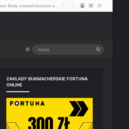
Log In
Sidebar
Switch skin
Zdecydowanie faworyzuje Mateusza Gamrota, nie wyklucza skończenia! Sean Brady wskazał kluczowe atuty Polaka przed starciem z Quillanem Salkilldem
Switch skin
Szukaj
ZAKŁADY BUKMACHERSKIE FORTUNA
ONLINE