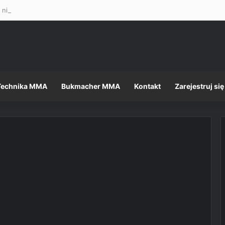
 nietęga, ale formalności, jak zawsze, dopełnione – Mateusz Gamrot w 
Technika MMA
Bukmacher MMA
Kontakt
Zarejestruj się