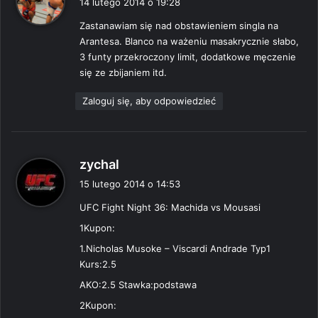
14 lutego 2014 o 19:28
s
Zastanawiam się nad obstawieniem singla na
z
Arantesa. Blanco na ważeniu masakrycznie słabo,
e
3 funty przekroczony limit, dodatkowe męczenie
:
się ze zbijaniem itd.
Zaloguj się, aby odpowiedzieć
p
zychal
i
15 lutego 2014 o 14:53
s
UFC Fight Night 36: Machida vs Mousasi
z
e
1Kupon:
:
1.Nicholas Musoke – Viscardi Andrade Typ1
Kurs:2.5
AKO:2.5 Stawka:podstawa
2Kupon: