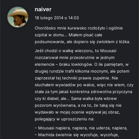
p
naiver
i
18 lutego 2014 o 14:03
s
Choróbsko mnie kurewsko rozłożyło i ogólnie
z
szpital w domu… Miałem pisać całe
e
podsumowanie, ale dopiero się zwlokłem z łóżka.
:
Jeśli chodzi o walkę wieczoru, to Mousasi
rozczarował mnie przeokrutnie w jednym
elemencie – braku lowkingów. O ile pamiętam, w
drugiej rundzie trafił kilkoma mocnymi, ale potem
zaprzestał tej techniki prawie zupełnie. Nie
słuchałem wywiadów po walce, więc nie wiem, czy
stała za tym jakaś konkretna zdrowotna przyczyna
czy ki diabeł, ale… Sama walka była wbrew
pozorom wyrównana, a na to, że taką się nie
wydawało w mojej ocenie wpływał jej obraz,
polegający w uproszczeniu na:
– Mousasi napiera, napiera, nie uderza, napiera,
– Machida świetnie się wycofuje, wycofuje,