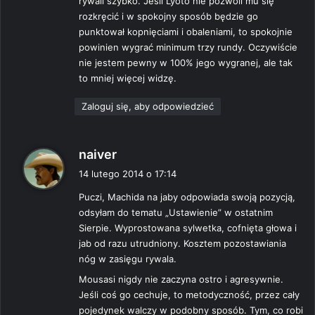
rywali szybko. Jeśli Lyoto nie pozwoli mu się
rozkręcić i w spokojny sposób będzie go
punktował kopnięciami i obaleniami, to spokojnie
powinien wygrać minimum trzy rundy. Oczywiście
nie jestem pewny w 100% jego wygranej, ale tak
to mniej więcej widzę.
Zaloguj się, aby odpowiedzieć
p
naiver
i
14 lutego 2014 o 17:14
s
Puczi, Machida na jaby odpowiada swoją pozycją,
z
odsyłam do tematu „Ustawienie” w ostatnim
e
Sierpie. Wyprostowana sylwetka, cofnięta głowa i
:
jab od razu utrudniony. Kosztem pozostawiania
nóg w zasięgu rywala.
Mousasi nigdy nie zaczyna ostro i agresywnie.
Jeśli coś go cechuje, to metodyczność, przez cały
pojedynek walczy w podobny sposób. Tym, co robi