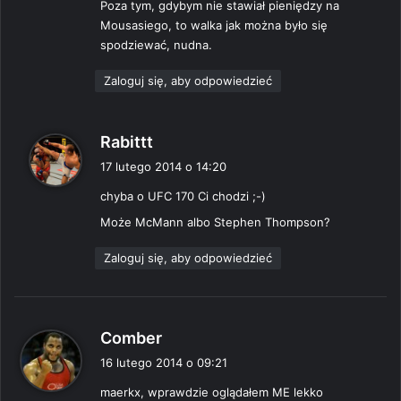
Poza tym, gdybym nie stawiał pieniędzy na
Mousasiego, to walka jak można było się
spodziewać, nudna.
Zaloguj się, aby odpowiedzieć
p
Rabittt
i
17 lutego 2014 o 14:20
s
chyba o UFC 170 Ci chodzi ;-)
z
e
Może McMann albo Stephen Thompson?
:
Zaloguj się, aby odpowiedzieć
p
Comber
i
16 lutego 2014 o 09:21
s
maerkx, wprawdzie oglądałem ME lekko
z