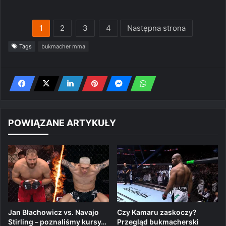
1
2
3
4
Następna strona
Tags
bukmacher mma
POWIĄZANE ARTYKUŁY
Jan Błachowicz vs. Navajo
Czy Kamaru zaskoczy?
Stirling – poznaliśmy kursy…
Przegląd bukmacherski