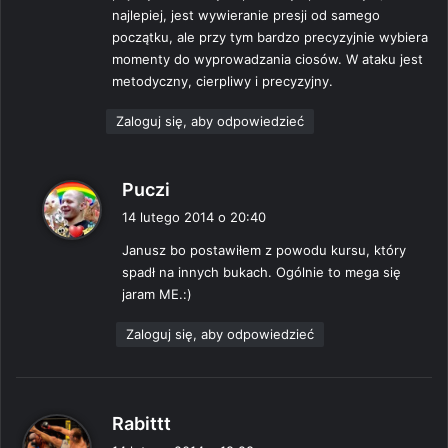
najlepiej, jest wywieranie presji od samego
początku, ale przy tym bardzo precyzyjnie wybiera
momenty do wyprowadzania ciosów. W ataku jest
metodyczny, cierpliwy i precyzyjny.
Zaloguj się, aby odpowiedzieć
p
Puczi
i
14 lutego 2014 o 20:40
s
Janusz bo postawiłem z powodu kursu, który
z
spadł na innych bukach. Ogólnie to mega się
e
jaram ME.:)
:
Zaloguj się, aby odpowiedzieć
p
Rabittt
i