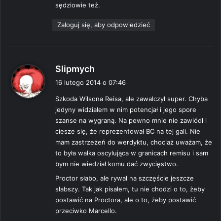
sędziowie też.
Zaloguj się, aby odpowiedzieć
p
Slipmych
i
16 lutego 2014 o 07:46
s
Szkoda Wilsona Reisa, ale zawalczył super. Chyba
z
jedyny widziałem w nim potencjał i jego spore
e
szanse na wygraną. Na pewno mnie nie zawiódł i
:
ciesze się, że reprezentował BC na tej gali. Nie
mam zastrzeżeń do werdyktu, chociaż uważam, że
to była walka oscylująca w granicach remisu i sam
bym nie wiedział komu dać zwycięstwo.
Proctor słabo, ale rywal na szczęście jeszcze
słabszy. Tak jak pisałem, tu nie chodzi o to, żeby
postawić na Proctora, ale o to, żeby postawić
przeciwko Marcello.