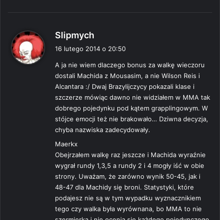
p
Slipmych
i
16 lutego 2014 o 20:50
s
A ja nie wiem dlaczego bonus za walkę wieczoru
z
dostali Machida z Mousasim, a nie Wilson Reis i
e
Alcantara :/ Dwaj Brazylijczycy pokazali klase i
:
szczerze mówiąc dawno nie widziałem w MMA tak
dobrego pojedynku pod kątem grapplingowym. W
stójce emocji też nie brakowało… Dziwna decyzja,
chyba nazwiska zadecydowały.
Maerkx
Obejrzałem walkę raz jeszcze i Machida wyraźnie
wygrał rundy 1,3,5 a rundy 2 i 4 mogły iść w obie
strony. Uważam, że zarówno wynik 50-45, jak i
48-47 dla Machidy się broni. Statystyki, które
podajesz nie są w tym wypadku wyznacznikiem
tego czy walka była wyrównana, bo MMA to nie
szermierka i nie ocenia się każdego pojedynczego