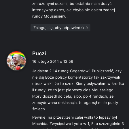
zmrużonymi oczami, bo ostatnio mam dosyć
e
intensywny okres, ale chyba nie dałem żadnej
:
rundy Mousasiemu.
Zaloguj się, aby odpowiedzieć
p
Puczi
i
16 lutego 2014 o 12:56
s
Ja dałem 2 i 4 rundę Gegardowi. Publiczność, czy
z
nie daj Boże polscy komentatorzy tak zakrzywiali
e
obraz walki, że to szok. Kiedy usłyszałem w środku
:
II rundy, że to jest pierwszy cios Mousasiego,
który doszedł do celu, albo, po 4 rundach, że
zdecydowana deklasacja, to ogarnął mnie pusty
śmiech.
Pewnie, na przestrzeni całej walki to lepszy był
Machida. Zwycięstwo Lyoto w 1, 5, a szczególnie 3