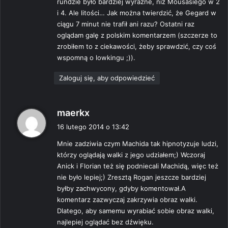
rundzie było bardziej wyraźne, niż Mousasiego w 2
i 4. Ale litości… Jak można twierdzić, że Gegard w
ciągu 7 minut nie trafił ani razu? Ostatni raz
oglądam galę z polskim komentarzem (szczerze to
zrobiłem to z ciekawości, żeby sprawdzić, czy coś
wspomną o lowkingu ;)).
Zaloguj się, aby odpowiedzieć
p
maerkx
i
16 lutego 2014 o 13:42
s
Mnie zadziwia czym Machida tak hipnotyzuje ludzi,
z
którzy oglądają walki z jego udziałem;) Wczoraj
e
Anick i Florian też się podniecali Machidą, więc też
:
nie było lepiej;) Zresztą Rogan jeszcze bardziej
byłby zachwycony, gdyby komentował.A
komentarz zazwyczaj zakrzywia obraz walki.
Dlatego, aby samemu wyrabiać sobie obraz walki,
najlepiej oglądać bez dźwięku.