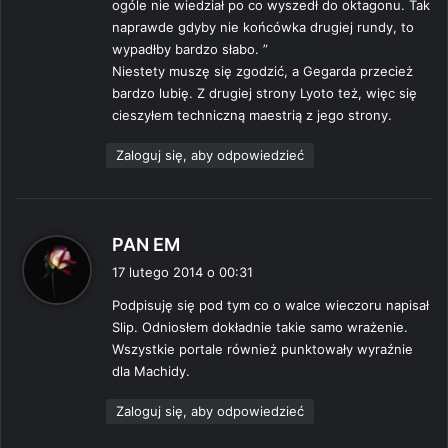
ogóle nie wiedział po co wyszedł do oktagonu. Tak
e
naprawde gdyby nie końcówka drugiej rundy, to
:
wypadłby bardzo słabo. ”
Niestety muszę się zgodzić, a Gegarda przecież
bardzo lubię. Z drugiej strony Lyoto też, więc się
cieszyłem techniczną maestrią z jego strony.
Zaloguj się, aby odpowiedzieć
p
PAN EM
i
17 lutego 2014 o 00:31
s
Podpisuję się pod tym co o walce wieczoru napisał
z
Slip. Odniosłem dokładnie takie samo wrażenie.
e
Wszystkie portale również punktowały wyraźnie
:
dla Machidy.
Zaloguj się, aby odpowiedzieć