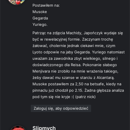
Postawiłem na:
z
Musoke
e
Gegarda
:
Yuriego.
Patrząc na zdjęcia Machidy, Japończyk wydaje się
być w rewelacyjnej formie. Zaczynam trochę
żałować, cholernie jednak ciekawi mnie, czym
Lyoto odpowie na jaby Gegarda. Yuriego natomiast
uważam za zawodnika zbyt wielkiego, silnego i
doświadczonego dla Reisa. Pokonanie słabego
Menjivara nie zrobiło na mnie wrażenia takiego,
żeby dawać mu szanse w starciu z Alcantarą.
Musoke postawiłem za 2,50 na betsafe, kiedy na
pinnaclu już chodził po 2.15. Żadna głębsza analiza
pod tym się nie kryje :( (patrz nick)
Zaloguj się, aby odpowiedzieć
p
Slipmych