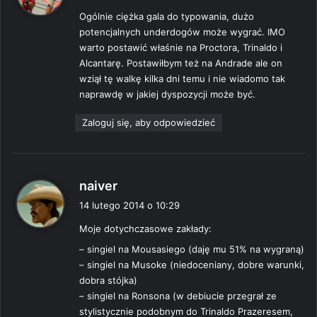
s
Ogólnie ciężka gala do typowania, dużo
z
potencjalnych underdogów może wygrać. IMO
e
warto postawić właśnie na Proctora, Trinaldo i
:
Alcantarę. Postawiłbym też na Andrade ale on
wziął tę walkę kilka dni temu i nie wiadomo tak
naprawdę w jakiej dyspozycji może być.
Zaloguj się, aby odpowiedzieć
p
naiver
i
14 lutego 2014 o 10:29
s
Moje dotychczasowe zakłady:
z
e
– singiel na Mousasiego (daję mu 51% na wygraną)
:
– singiel na Musoke (niedoceniany, dobre warunki,
dobra stójka)
– singiel na Ronsona (w debiucie przegrał ze
stylistycznie podobnym do Trinaldo Prazeresem,