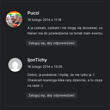
p
Puczi
i
18 lutego 2014 o 11:16
s
A ja czekam, czekam i nie mogę się doczekać, co
z
Naiver ma do powiedzenia na temat main eventu.
e
:
Zaloguj się, aby odpowiedzieć
p
IjonTichy
i
18 lutego 2014 o 13:05
s
Dobre, ja podobnie i myślę, że nie tylko ja :)
z
Otwieram lowkinga kilka razy dziennie, a tu cisza
e
na razie :(
:
Zaloguj się, aby odpowiedzieć