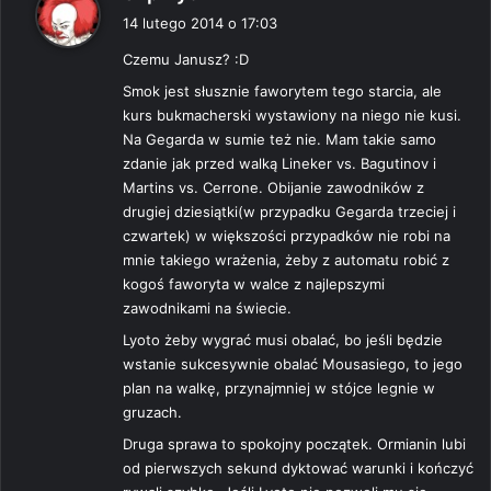
i
14 lutego 2014 o 17:03
s
Czemu Janusz? :D
z
e
Smok jest słusznie faworytem tego starcia, ale
:
kurs bukmacherski wystawiony na niego nie kusi.
Na Gegarda w sumie też nie. Mam takie samo
zdanie jak przed walką Lineker vs. Bagutinov i
Martins vs. Cerrone. Obijanie zawodników z
drugiej dziesiątki(w przypadku Gegarda trzeciej i
czwartek) w większości przypadków nie robi na
mnie takiego wrażenia, żeby z automatu robić z
kogoś faworyta w walce z najlepszymi
zawodnikami na świecie.
Lyoto żeby wygrać musi obalać, bo jeśli będzie
wstanie sukcesywnie obalać Mousasiego, to jego
plan na walkę, przynajmniej w stójce legnie w
gruzach.
Druga sprawa to spokojny początek. Ormianin lubi
od pierwszych sekund dyktować warunki i kończyć