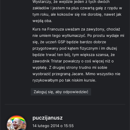
Wystarczy, że wejdzie jeden z tych dwóch
zakładów i jestem na plus czwartą galę z rzędu w
tym roku, ale kokosów się nie dorobię, nawet jak
wejdą oba.
Kurs na Francuza uważam za zawyżony, chociaż
nie umiem tego wytłumaczyć. Po prostu wydaje mi
się, że uczeń GSP będzie bardzo dobrze
przygotowany pod kątem fizycznym i im dłużej
będzie trwać ten bój, tym większa szansa, że
zawodnik Tristar powalczy o coś więcej niż o
wypłatę. Z drugiej strony trudno mi sobie
wyobrazić przegraną Jacare. Mimo wszystko nie
ryzykowałbym po tak niskim kursie.
Zaloguj się, aby odpowiedzieć
p
puczijanusz
i
14 lutego 2014 o 15:55
s