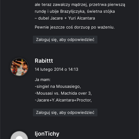
ale teraz zawalczy mądrzej, przetrwa pierwszą
rundę i ubije Brazylijczyka, świetna stójka
– dubel Jacare + Yuri Alcantara
Pewnie jeszcze coś dorzucę po ważeniu.
Zaloguj się, aby odpowiedzieć
p
Rabittt
i
14 lutego 2014 o 14:13
s
Ja mam:
z
-singiel na Mousasiego,
e
-Mousasi vs. Machida over 3,
:
-Jacare+Y.Alcantara+Proctor,
Zaloguj się, aby odpowiedzieć
p
IjonTichy