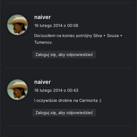
p
naiver
i
16 lutego 2014 o 00:06
s
Dorzuciłem na koniec potrójny Silva + Souza +
z
Tumenov.
e
:
Zaloguj się, aby odpowiedzieć
p
naiver
i
16 lutego 2014 o 00:43
s
I oczywiście drobne na Carmonta :)
z
e
Zaloguj się, aby odpowiedzieć
: