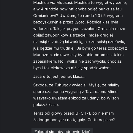
Machida vs. Mousasi. Machida to wygrał wyraźnie,
a w 4 rundzie powinni chyba odjąć punkt za faul
Ormianinowi? Uważam, że runda 1,3 i 5 wygrana
bezdyskusyjnie przez Lyoto. Różnica klas była
widoczna. Tak jak przypuszczałem Ormianin może
obijać zawodników z trzeciej, może drugiej
dziesiątki z dużą łatwością, ale ze ścisłą czołówką
już będzie mu trudniej. Ja bym go teraz zobaczył z
Munozem, ciekawe czy by sobie poradził z takim
zapaśnikiem. No i walka nie zachwyciła, chociaż
była i tak ciekawsza niż się spodziewałem.
Jacare to jest jednak klasa…
Szkoda, że Tuhugov wyleciał. Myślę, że miałby
spore szansę na wygraną z Tavaresem. Mimo
wszystko uważam epizod za udany, bo Wilson
pokazał klase.
Teraz ból głowy przed UFC 171, bo nie mam
żadnego pomysłu na tą galę. Co tu napisać?
Zaloguj się, aby odpowiedzieć