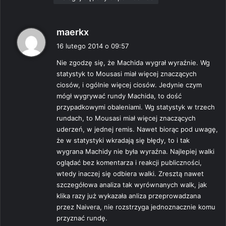
p
maerkx
i
16 lutego 2014 o 09:57
s
Nie zgodzę się, że Machida wygrał wyraźnie. Wg
z
statystyk to Mousasi miał więcej znaczących
e
ciosów, i ogólnie więcej ciosów. Jedynie czym
:
mógł wygrywać rundy Machida, to dość
przypadkowymi obaleniami. Wg statystyk w trzech
rundach, to Mousasi miał więcej znaczących
uderzeń, w jednej remis. Nawet biorąc pod uwagę,
że w statystyki wkradają się błędy, to i tak
wygrana Machidy nie była wyraźna. Najlepiej walki
oglądać bez komentarza i reakcji publiczności,
wtedy inaczej się odbiera walki. Zresztą nawet
szczegółowa analiza tak wyrównanych walk, jak
klika razy już wykazała anliza przeprowadzana
przez Naivera, nie rozstrzyga jednoznacznie komu
przyznać rundę.