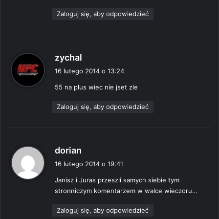
Zaloguj się, aby odpowiedzieć
p
zychal
i
16 lutego 2014 o 13:24
s
55 na plus wiec nie jset zle
z
e
Zaloguj się, aby odpowiedzieć
:
p
dorian
i
16 lutego 2014 o 19:41
s
Janisz i Juras przeszli samych siebie tym
z
stronniczym komentarzem w walce wieczoru…
e
:
Zaloguj się, aby odpowiedzieć