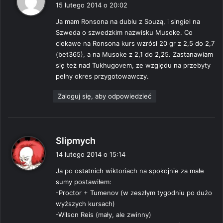
i
15 lutego 2014 o 20:02
s
Ja mam Ronsona na dublu z Souzą, i singiel na
z
Szweda o szwedzkim nazwisku Musoke. Co
e
ciekawe na Ronsona kurs wzrósł 20 gr z 2,5 do 2,7
:
(bet365), a na Musoke z 2,1 do 2,25. Zastanawiam
się też nad Tukhugovem, ze względu na przebyty
pełny okres przygotowawczy.
Zaloguj się, aby odpowiedzieć
p
Slipmych
i
14 lutego 2014 o 15:14
s
Ja po ostatnich wiktoriach na spokojnie za małe
z
sumy postawiłem:
e
-Proctor + Tumenov (w zeszłym tygodniu po dużo
:
wyższych kursach)
-Wilson Reis (mały, ale zwinny)