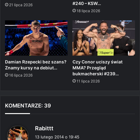
#240 – KSW…
21 lipca 2026
18 lipca 2026
Damian Rzepecki bez szans?
Czy Conor uciszy świat
Znamy kursy na debiut…
MMA? Przegląd
bukmacherski #239…
16 lipca 2026
11 lipca 2026
KOMENTARZE: 39
p
Rabittt
i
13 lutego 2014 o 19:45