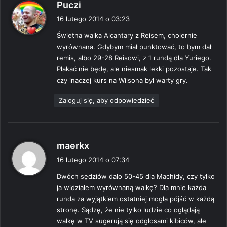
p
Puczi
i
16 lutego 2014 o 03:23
s
Świetna walka Alcantary z Reisem, cholernie
z
wyrównana. Gdybym miał punktować, to bym dał
e
remis, albo 29-28 Reisowi, z 1 rundą dla Yuriego.
:
Płakać nie będę, ale niesmak lekki pozostaje. Tak
czy inaczej kurs na Wilsona był warty gry.
Zaloguj się, aby odpowiedzieć
p
maerkx
i
16 lutego 2014 o 07:34
s
Dwóch sędziów dało 50-45 dla Machidy, czy tylko
z
ja widziałem wyrównaną walkę? Dla mnie każda
e
runda za wyjątkiem ostatniej mogła pójść w każdą
:
stronę. Sądzę, że nie tylko ludzie co oglądają
walkę w TV sugerują się odgłosami kibiców, ale