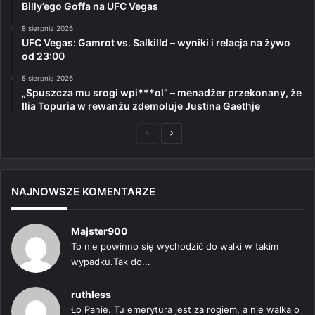
Billy’ego Goffa na UFC Vegas
8 sierpnia 2026
UFC Vegas: Gamrot vs. Salkilld – wyniki i relacja na żywo
od 23:00
8 sierpnia 2026
„Spuszcza mu srogi wpi***ol” – menadżer przekonany, że
Ilia Topuria w rewanżu zdemoluje Justina Gaethje
Poprzednia
Następna
strona
strona
NAJNOWSZE KOMENTARZE
Majster900
To nie powinno się wychodzić do walki w takim
wypadku.Tak do...
ruthless
Ło Panie. Tu emerytura jest za rogiem, a nie walka o