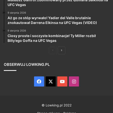
UFC Vegas
9 sierpnia 2026
Aż go ze stóp wyrwało! Yadier del Valle brutalnie
znokautował Darrena Elkinsa na UFC Vegas (VIDEO)
9 sierpnia 2026
Ciosy proste i soczyste kombinacje! Ty Miller rozbił
Billy’ego Goffa na UFC Vegas
Poprzednia
Następna
strona
strona
OBSERWUJ LOWKING.PL
Facebook
X
YouTube
Instagram
© Lowking.pl 2022