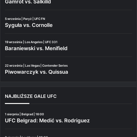
Gamrot vs. Salkilld
5 września | Paryż | UFC FN
Syguła vs. Cornolle
19 września | Los Angeles | UFC 331
Baraniewski vs. Menifield
22 września | Las Vegas | Contender Series
Piwowarczyk vs. Quissua
NAJBLIŻSZE GALE UFC
1 sierpnia | Belgrad | 16:00
UFC Belgrad: Medić vs. Rodriguez