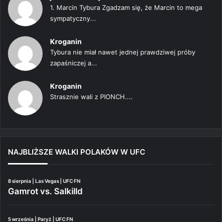
1. Marcin Tybura Zgadzam się, że Marcin to mega
sympatyczny...
Kroganin
Tybura nie miał nawet jednej prawdziwej próby
zapaśniczej a...
Kroganin
Strasznie wali z PIONCH....
NAJBLIŻSZE WALKI POLAKÓW W UFC
8 sierpnia | Las Vegas | UFC FN
Gamrot vs. Salkilld
5 września | Paryż | UFC FN