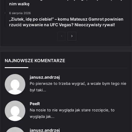
nim walkę
6 sierpnia 2026
„Ziutek, idę po ciebie!” – komu Mateusz Gamrot powinien
rzucić wyzwanie na UFC Vegas? Nieoczywisty rywal!
Poprzednia
Następna
strona
strona
NAJNOWSZE KOMENTARZE
janusz.andrzej
Po pierwsze to trzeba wygrać, a wcale bym tego nie
był taki...
PeeR
Na nosie to nie wygląda jak stare rozcięcie, to
wygląda jak...
janusz.andrzej