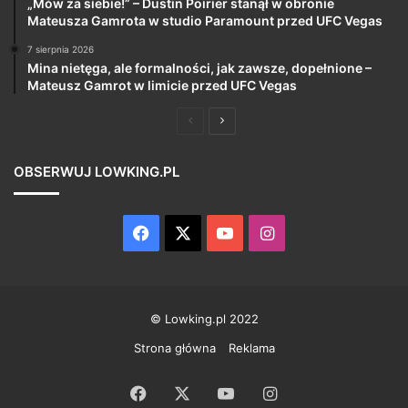
„Mów za siebie!” – Dustin Poirier stanął w obronie
Mateusza Gamrota w studio Paramount przed UFC Vegas
7 sierpnia 2026
Mina nietęga, ale formalności, jak zawsze, dopełnione –
Mateusz Gamrot w limicie przed UFC Vegas
Poprzednia
Następna
strona
strona
OBSERWUJ LOWKING.PL
Facebook
X
YouTube
Instagram
© Lowking.pl 2022
Strona główna
Reklama
Facebook
X
YouTube
Instagram