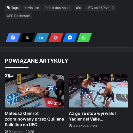
Tags
Kevin Lee
Rafael dos Anjos
ufc
UFC on ESPN+ 10
UFC Rochester
POWIĄZANE ARTYKUŁY
Mateusz Gamrot
Aż go ze stóp wyrwało!
zdominowany przez Quillana
Yadier del Valle…
Salkillda na UFC…
9 sierpnia 2026
9 sierpnia 2026