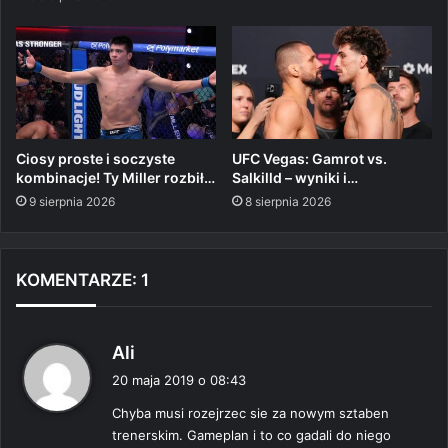
Ciosy proste i soczyste
UFC Vegas: Gamrot vs.
kombinacje! Ty Miller rozbił…
Salkilld – wyniki i…
9 sierpnia 2026
8 sierpnia 2026
KOMENTARZE: 1
p
Ali
i
20 maja 2019 o 08:43
s
Chyba musi rozejrzec sie za nowym sztaben
z
trenerskim. Gameplan i to co gadali do niego
e