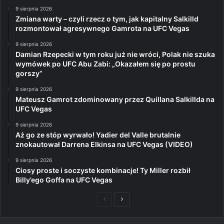
9 sierpnia 2026
Zmiana warty – czyli rzecz o tym, jak kapitalny Salkilld
rozmontował agresywnego Gamrota na UFC Vegas
9 sierpnia 2026
Damian Rzepecki w tym roku już nie wróci, Polak nie szuka
wymówek po UFC Abu Zabi: „Okazałem się po prostu
gorszy”
9 sierpnia 2026
Mateusz Gamrot zdominowany przez Quillana Salkillda na
UFC Vegas
9 sierpnia 2026
Aż go ze stóp wyrwało! Yadier del Valle brutalnie
znokautował Darrena Elkinsa na UFC Vegas (VIDEO)
9 sierpnia 2026
Ciosy proste i soczyste kombinacje! Ty Miller rozbił
Billy’ego Goffa na UFC Vegas
Poprzednia
Następna
strona
strona