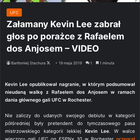
UFC
Załamany Kevin Lee zabrał
głos po porażce z Rafaelem
dos Anjosem – VIDEO
Follow
Bartłomiej Stachura
19 maja 2019
1
1 minuta
on
X
Kevin Lee opublikował nagranie, w którym podsumował
nieudaną walkę z Rafaelem dos Anjosem w ramach
dania głównego gali UFC w Rochester.
Nie zaliczy do udanych swojego debiutu w kategorii
półśredniej były pretendent do tymczasowego pasa
mistrzowskiego kategorii lekkiej
Kevin Lee
. W walce
wieczoru gali
UFC on ESPN+ 10
w Rochester
przegrał