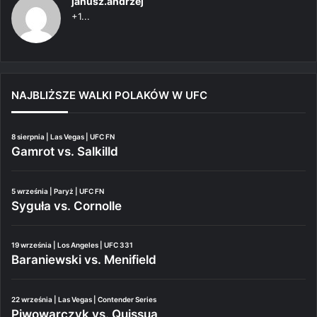
janusz.andrzej
+1...
NAJBLIŻSZE WALKI POLAKÓW W UFC
8 sierpnia | Las Vegas | UFC FN
Gamrot vs. Salkilld
5 września | Paryż | UFC FN
Syguła vs. Cornolle
19 września | Los Angeles | UFC 331
Baraniewski vs. Menifield
22 września | Las Vegas | Contender Series
Piwowarczyk vs. Quissua