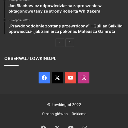
Jan Błachowicz odpowiedział na zaproszenie w
oktagonowe tany ze strony Roberta Whittakera
6 sierpnia 2026
„Prawdopodobnie zostanę przewrócony” – Quillan Salkilld
opowiedział, jak zamierza pokonać Mateusza Gamrota
Poprzednia
Następna
strona
strona
OBSERWUJ LOWKING.PL
Facebook
X
YouTube
Instagram
© Lowking.pl 2022
Strona główna
Reklama
Facebook
X
YouTube
Instagram