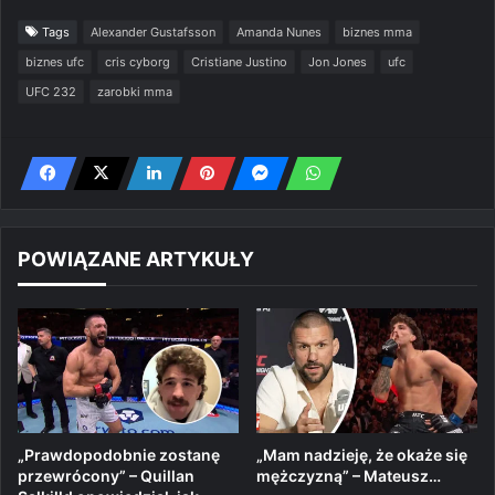
Tags
Alexander Gustafsson
Amanda Nunes
biznes mma
biznes ufc
cris cyborg
Cristiane Justino
Jon Jones
ufc
UFC 232
zarobki mma
POWIĄZANE ARTYKUŁY
„Prawdopodobnie zostanę
„Mam nadzieję, że okaże się
przewrócony” – Quillan
mężczyzną” – Mateusz…