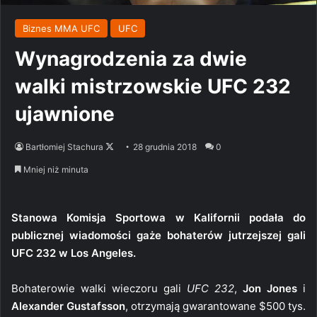
Biznes MMA UFC
UFC
Wynagrodzenia za dwie
walki mistrzowskie UFC 232
ujawnione
Follow
Bartłomiej Stachura
28 grudnia 2018
0
on
Mniej niż minuta
X
Stanowa Komisja Sportowa w Kalifornii podała do
publicznej wiadomości gaże bohaterów jutrzejszej gali
UFC 232 w Los Angeles.
Bohaterowie walki wieczoru gali
UFC 232
,
Jon Jones
i
Alexander Gustafsson
, otrzymają gwarantowane $500 tys.