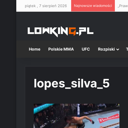
piątek , 7 sierpień 2026
Najnowsze wiadomości
Home
Polskie MMA
UFC
Rozpiski
lopes_silva_5