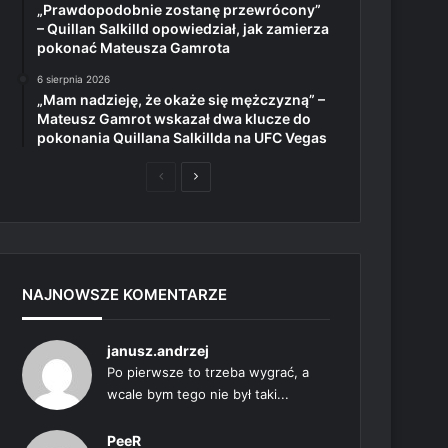
„Prawdopodobnie zostanę przewrócony”
– Quillan Salkilld opowiedział, jak zamierza
pokonać Mateusza Gamrota
6 sierpnia 2026
„Mam nadzieję, że okaże się mężczyzną” –
Mateusz Gamrot wskazał dwa klucze do
pokonania Quillana Salkillda na UFC Vegas
Poprzednia
Następna
strona
strona
NAJNOWSZE KOMENTARZE
janusz.andrzej
Po pierwsze to trzeba wygrać, a
wcale bym tego nie był taki...
PeeR