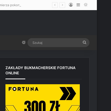
Log In
Sidebar
Switch skin
„Prawdopodobnie zostanę przewrócony” – Quillan Salkilld opowiedział, jak zamierza pokonać Mateusza Gamrota
Switch skin
Szukaj
ZAKŁADY BUKMACHERSKIE FORTUNA
ONLINE