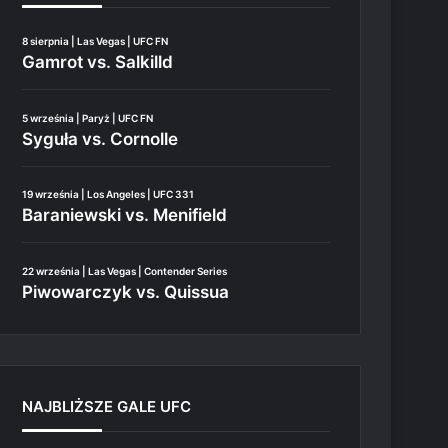
8 sierpnia | Las Vegas | UFC FN
Gamrot vs. Salkilld
5 września | Paryż | UFC FN
Syguła vs. Cornolle
19 września | Los Angeles | UFC 331
Baraniewski vs. Menifield
22 września | Las Vegas | Contender Series
Piwowarczyk vs. Quissua
NAJBLIŻSZE GALE UFC