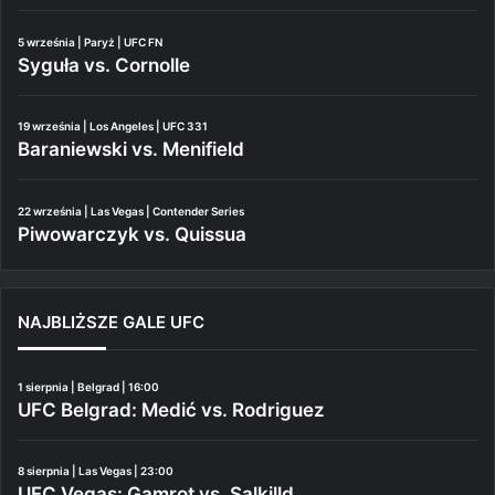
5 września | Paryż | UFC FN
Syguła vs. Cornolle
19 września | Los Angeles | UFC 331
Baraniewski vs. Menifield
22 września | Las Vegas | Contender Series
Piwowarczyk vs. Quissua
NAJBLIŻSZE GALE UFC
1 sierpnia | Belgrad | 16:00
UFC Belgrad: Medić vs. Rodriguez
8 sierpnia | Las Vegas | 23:00
UFC Vegas: Gamrot vs. Salkilld