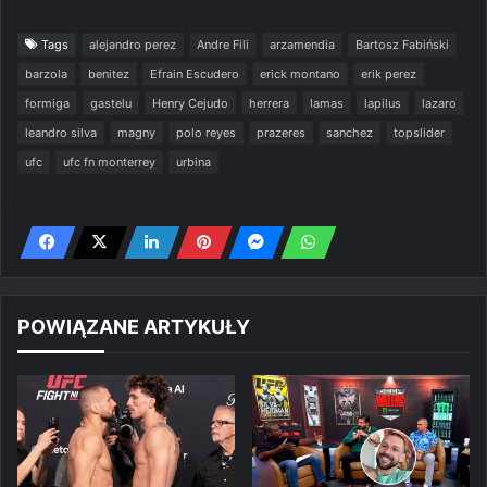
Tags
alejandro perez
Andre Fili
arzamendia
Bartosz Fabiński
barzola
benitez
Efrain Escudero
erick montano
erik perez
formiga
gastelu
Henry Cejudo
herrera
lamas
lapilus
lazaro
leandro silva
magny
polo reyes
prazeres
sanchez
topslider
ufc
ufc fn monterrey
urbina
POWIĄZANE ARTYKUŁY