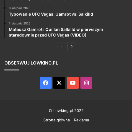
8 sierpnia 2026
Typowanie UFC Vegas: Gamrot vs. Salkilld
7 sierpnia 2026
Mateusz Gamrot i Quillan Salkilld w pierwszym
staredownie przed UFC Vegas (VIDEO)
Poprzednia
Następna
strona
strona
OBSERWUJ LOWKING.PL
Facebook
X
YouTube
Instagram
© Lowking.pl 2022
Strona główna
Reklama