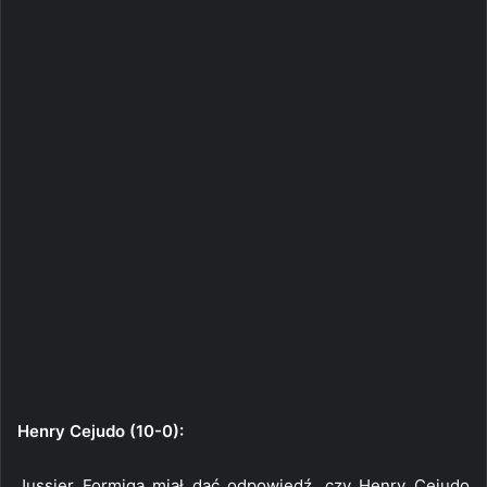
Henry Cejudo (10-0):
Jussier Formiga miał dać odpowiedź, czy Henry Cejudo