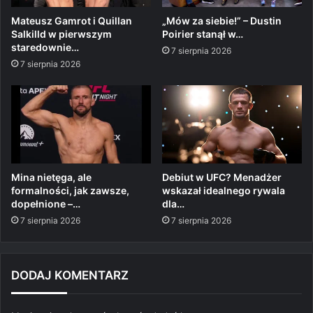
Mateusz Gamrot i Quillan
„Mów za siebie!” – Dustin
Salkilld w pierwszym
Poirier stanął w…
staredownie…
7 sierpnia 2026
7 sierpnia 2026
Mina nietęga, ale
Debiut w UFC? Menadżer
formalności, jak zawsze,
wskazał idealnego rywala
dopełnione –…
dla…
7 sierpnia 2026
7 sierpnia 2026
DODAJ KOMENTARZ