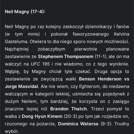
Neil Magny (17-4):
Neil Magny po raz kolejny zaskoczył dziennikarzy i fanów
(w tym mnie) i pokonał faworyzowanego Kelvina
Gasteluma. Otwiera to dla niego sporo nowych możliwości.
Najchętniej zobaczyłbym pierwotnie planowane
zestawienie ze
Stephenem Thompsonem
(11-1), ale on ma
walczyć na
UFC 195
i nie wiadomo, co z tego wyniknie.
Wątpię, by Magny chciał tyle czekać. Druga opcja to
zestawienie ze zwycięzcą walki
Benson Henderson vs
Jorge Masvidal
. Ale nie wiem, czy
fighterom
, do niedawna
walczącym w kategorii lekkiej, uśmiecha się pojedynek z
dużym Neilem, tym bardziej, że korzysta on z zasięgu
znacznie lepiej niż
Brandon Thatch
. Trzeci pomysł to
walka z
Dong Hyun Kimem
(20-3) po tym jak rozjedzie on,
rzuconego na pożarcie,
Dominica Watersa
(9-3). Trudny
wybór.