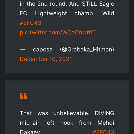
in the 2nd round. And STILL Eagle
FC Lightweight champ. Wild
#EFC43
pic.twitter.com/WCaCnwrltT
— caposa (@Grabaka_Hitman)
December 10, 2021
That was unbelievable. DIVING
mid-air left hook from Mehdi
Dakaev
#EFC43