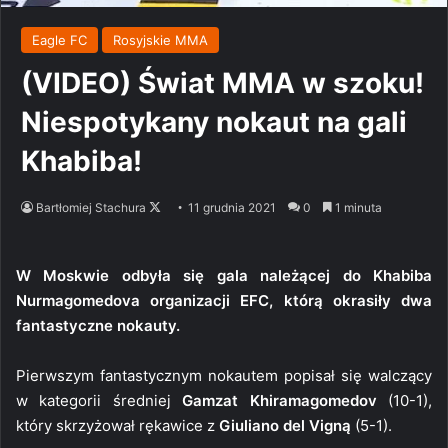
Eagle FC
Rosyjskie MMA
(VIDEO) Świat MMA w szoku!
Niespotykany nokaut na gali
Khabiba!
Follow
Bartłomiej Stachura
11 grudnia 2021
0
1 minuta
on
X
W Moskwie odbyła się gala należącej do Khabiba
Nurmagomedova organizacji EFC, którą okrasiły dwa
fantastyczne nokauty.
Pierwszym fantastycznym nokautem popisał się walczący
w kategorii średniej
Gamzat Khiramagomedov
(10-1),
który skrzyżował rękawice z
Giuliano del Vigną
(5-1).