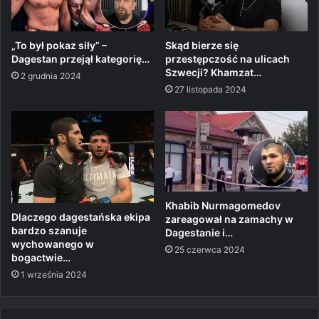
„To był pokaz siły” –
Skąd bierze się
Dagestan przejął kategorię…
przestępczość na ulicach
Szwecji? Khamzat…
2 grudnia 2024
27 listopada 2024
Khabib Nurmagomedov
Dlaczego dagestańska ekipa
zareagował na zamachy w
bardzo szanuje
Dagestanie i…
wychowanego w
25 czerwca 2024
bogactwie…
1 września 2024