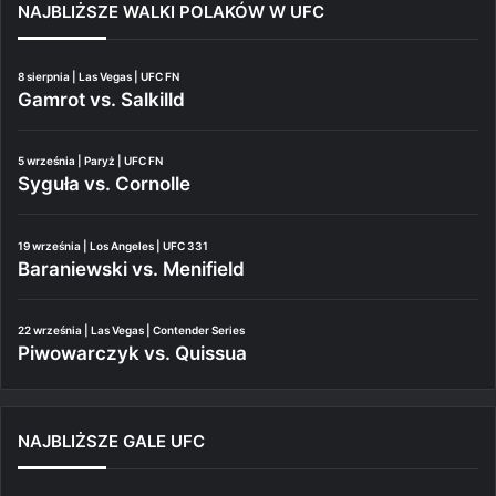
NAJBLIŻSZE WALKI POLAKÓW W UFC
8 sierpnia | Las Vegas | UFC FN
Gamrot vs. Salkilld
5 września | Paryż | UFC FN
Syguła vs. Cornolle
19 września | Los Angeles | UFC 331
Baraniewski vs. Menifield
22 września | Las Vegas | Contender Series
Piwowarczyk vs. Quissua
NAJBLIŻSZE GALE UFC