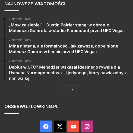
NAJNOWSZE WIADOMOŚCI
7 sierpnia 2026
„Mów za siebie!” – Dustin Poirier stanął w obronie
Mateusza Gamrota w studio Paramount przed UFC Vegas
7 sierpnia 2026
Mina nietęga, ale formalności, jak zawsze, dopełnione –
Mateusz Gamrot w limicie przed UFC Vegas
7 sierpnia 2026
Debiut w UFC? Menadżer wskazał idealnego rywala dla
Usmana Nurmagomedova – i jedynego, który nawiązałby z
nim walkę
Poprzednia
Następna
strona
strona
OBSERWUJ LOWKING.PL
Facebook
X
YouTube
Instagram