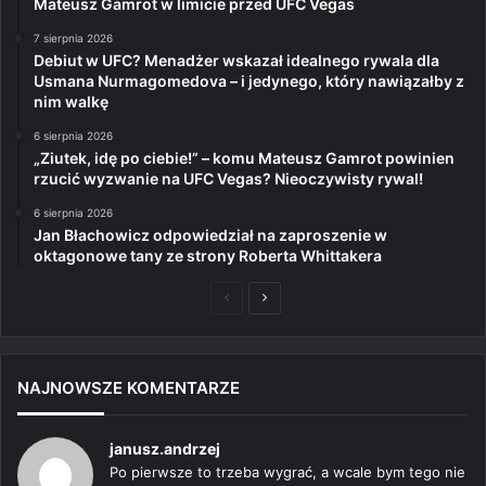
Mateusz Gamrot w limicie przed UFC Vegas
7 sierpnia 2026
Debiut w UFC? Menadżer wskazał idealnego rywala dla
Usmana Nurmagomedova – i jedynego, który nawiązałby z
nim walkę
6 sierpnia 2026
„Ziutek, idę po ciebie!” – komu Mateusz Gamrot powinien
rzucić wyzwanie na UFC Vegas? Nieoczywisty rywal!
6 sierpnia 2026
Jan Błachowicz odpowiedział na zaproszenie w
oktagonowe tany ze strony Roberta Whittakera
Poprzednia
Następna
strona
strona
NAJNOWSZE KOMENTARZE
janusz.andrzej
Po pierwsze to trzeba wygrać, a wcale bym tego nie