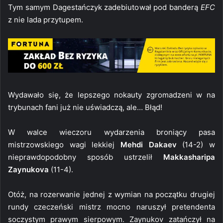
Tym samym Dagestańczyk zadebiutował pod banderą
EFC
z nie lada przytupem.
Wydawało się, że lepszego nokauty zgromadzeni w na
trybunach fani już nie uświadczą, ale… Błąd!
W walce wieczoru wydarzenia broniący pasa
mistrzowskiego wagi lekkiej
Mehdi Dakaev
(14-2) w
nieprawdopodobny sposób ustrzelił
Makkasharipa
Zaynukova
(11-4).
Otóż, na rozerwanie jednej z wymian na początku drugiej
rundy czeczeński mistrz mocno naruszył pretendenta
soczystym prawym sierpowym. Zaynukov zatańczył na