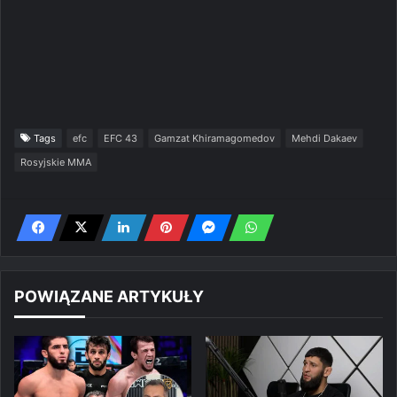
Tags
efc
EFC 43
Gamzat Khiramagomedov
Mehdi Dakaev
Rosyjskie MMA
POWIĄZANE ARTYKUŁY