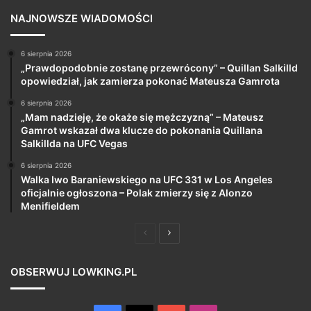
NAJNOWSZE WIADOMOŚCI
6 sierpnia 2026
„Prawdopodobnie zostanę przewrócony” – Quillan Salkilld
opowiedział, jak zamierza pokonać Mateusza Gamrota
6 sierpnia 2026
„Mam nadzieję, że okaże się mężczyzną” – Mateusz
Gamrot wskazał dwa klucze do pokonania Quillana
Salkillda na UFC Vegas
6 sierpnia 2026
Walka Iwo Baraniewskiego na UFC 331 w Los Angeles
oficjalnie ogłoszona – Polak zmierzy się z Alonzo
Menifieldem
Poprzednia
Następna
strona
strona
OBSERWUJ LOWKING.PL