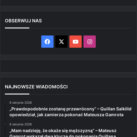
OBSERWUJ NAS
Facebook
X
YouTube
Instagram
NAJNOWSZE WIADOMOŚCI
6 sierpnia 2026
„Prawdopodobnie zostanę przewrócony” – Quillan Salkilld
opowiedział, jak zamierza pokonać Mateusza Gamrota
6 sierpnia 2026
„Mam nadzieję, że okaże się mężczyzną” – Mateusz
Gamrot wskazał dwa klucze do pokonania Quillana