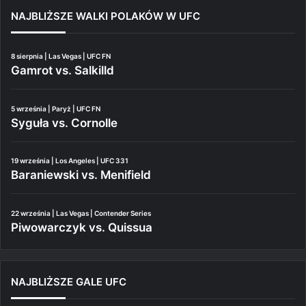
NAJBLIŻSZE WALKI POLAKÓW W UFC
8 sierpnia | Las Vegas | UFC FN
Gamrot vs. Salkilld
5 września | Paryż | UFC FN
Syguła vs. Cornolle
19 września | Los Angeles | UFC 331
Baraniewski vs. Menifield
22 września | Las Vegas | Contender Series
Piwowarczyk vs. Quissua
NAJBLIŻSZE GALE UFC