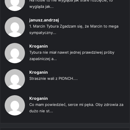
Na nosie to nie wygląda jak stare rozcięcie, to
wygląda jak...
janusz.andrzej
1. Marcin Tybura Zgadzam się, że Marcin to mega
sympatyczny...
Kroganin
Tybura nie miał nawet jednej prawdziwej próby
zapaśniczej a...
Kroganin
Strasznie wali z PIONCH....
Kroganin
Co mam powiedzieć, serce mi pęka. Oby zdrowia za
dużo nie st...