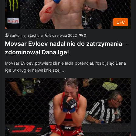
UFC
Bartłomiej Stachura
5 czerwca 2022
0
Movsar Evloev nadal nie do zatrzymania –
zdominował Dana Ige!
Movsar Evloev potwierdził nie lada potencjał, rozbijając Dana
Ige w drugiej najważniejszej…