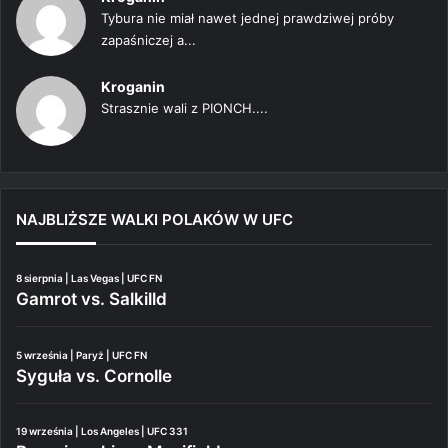
Tybura nie miał nawet jednej prawdziwej próby
zapaśniczej a...
Kroganin
Strasznie wali z PIONCH....
NAJBLIŻSZE WALKI POLAKÓW W UFC
8 sierpnia | Las Vegas | UFC FN
Gamrot vs. Salkilld
5 września | Paryż | UFC FN
Syguła vs. Cornolle
19 września | Los Angeles | UFC 331