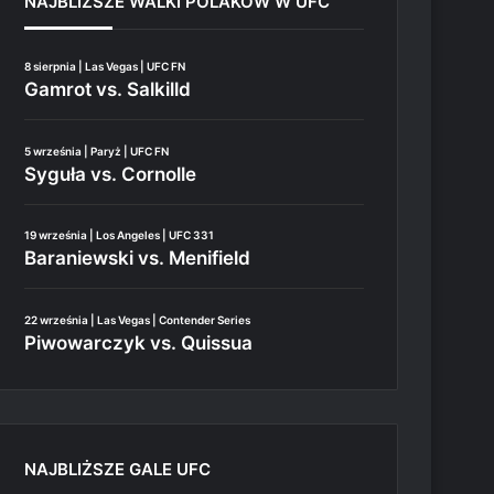
NAJBLIŻSZE WALKI POLAKÓW W UFC
8 sierpnia | Las Vegas | UFC FN
Gamrot vs. Salkilld
5 września | Paryż | UFC FN
Syguła vs. Cornolle
19 września | Los Angeles | UFC 331
Baraniewski vs. Menifield
22 września | Las Vegas | Contender Series
Piwowarczyk vs. Quissua
NAJBLIŻSZE GALE UFC