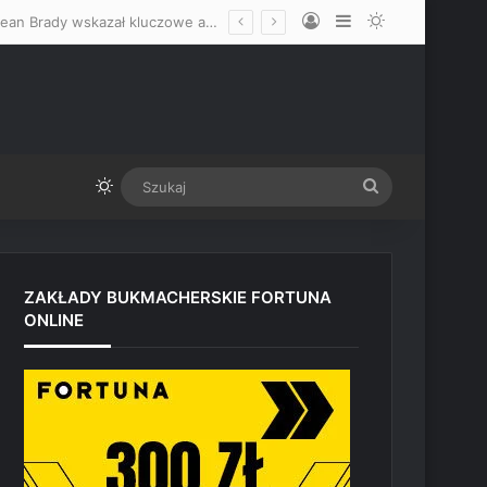
Log In
Sidebar
Switch skin
Zdecydowanie faworyzuje Mateusza Gamrota, nie wyklucza skończenia! Sean Brady wskazał kluczowe atuty Polaka przed starciem z Quillanem Salkilldem
Switch skin
Szukaj
ZAKŁADY BUKMACHERSKIE FORTUNA
ONLINE