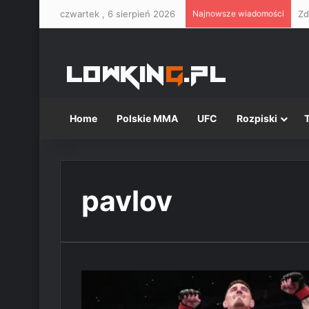
czwartek , 6 sierpień 2026
Najnowsze wiadomości
Home
Polskie MMA
UFC
Rozpiski
pavlov