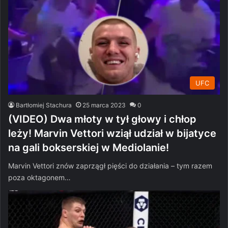
UFC
Bartłomiej Stachura
25 marca 2023
0
(VIDEO) Dwa młoty w tył głowy i chłop
leży! Marvin Vettori wziął udział w bijatyce
na gali bokserskiej w Mediolanie!
Marvin Vettori znów zaprzągł pięści do działania – tym razem
poza oktagonem…