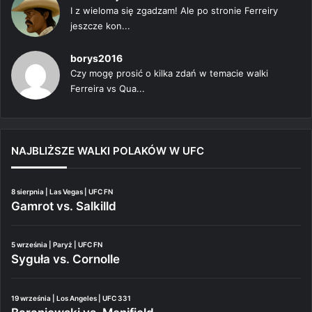
I z wieloma się zgadzam! Ale po stronie Ferreiry
jeszcze kon...
borys2016
Czy mogę prosić o kilka zdań w temacie walki
Ferreira vs Qua...
NAJBLIŻSZE WALKI POLAKÓW W UFC
8 sierpnia | Las Vegas | UFC FN
Gamrot vs. Salkilld
5 września | Paryż | UFC FN
Syguła vs. Cornolle
19 września | Los Angeles | UFC 331