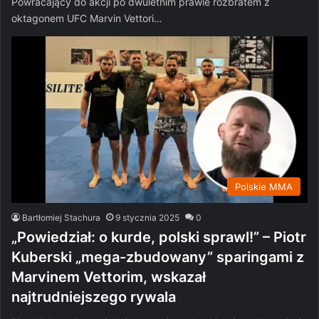
Powracający do akcji po dwuletnim prawie rozbratem z
oktagonem UFC Marvin Vettori…
Polskie MMA
Bartłomiej Stachura
9 stycznia 2025
0
„Powiedział: o kurde, polski sprawl!” – Piotr
Kuberski „mega-zbudowany” sparingami z
Marvinem Vettorim, wskazał
najtrudniejszego rywala