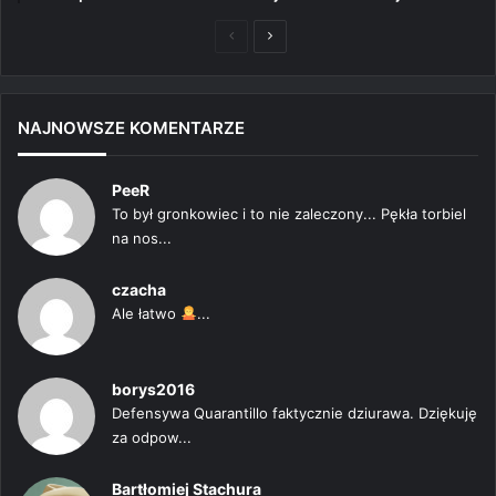
Poprzednia
Następna
strona
strona
NAJNOWSZE KOMENTARZE
PeeR
To był gronkowiec i to nie zaleczony... Pękła torbiel
na nos...
czacha
Ale łatwo
...
borys2016
Defensywa Quarantillo faktycznie dziurawa. Dziękuję
za odpow...
Bartłomiej Stachura