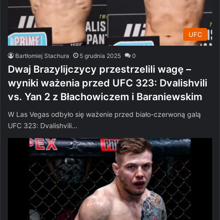
UFC
Bartłomiej Stachura
5 grudnia 2025
0
Dwaj Brazylijczycy przestrzelili wagę –
wyniki ważenia przed UFC 323: Dvalishvili
vs. Yan 2 z Błachowiczem i Baraniewskim
W Las Vegas odbyło się ważenie przed biało-czerwoną galą
UFC 323: Dvalishvili…