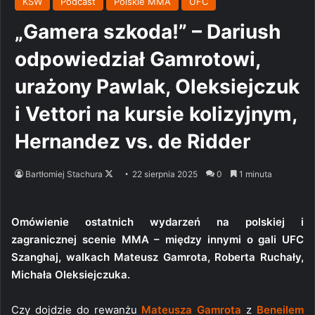
KSW
Podcast
Polskie MMA
UFC
„Gamera szkoda!” – Dariush
odpowiedział Gamrotowi,
urażony Pawlak, Oleksiejczuk
i Vettori na kursie kolizyjnym,
Hernandez vs. de Ridder
Follow
Bartłomiej Stachura
22 sierpnia 2025
0
1 minuta
on
X
Omówienie ostatnich wydarzeń na polskiej i
zagranicznej scenie MMA – między innymi o gali UFC
Szanghaj, walkach Mateusz Gamrota, Roberta Ruchały,
Michała Oleksiejczuka.
Czy dojdzie do rewanżu
Mateusza Gamrota
z
Beneilem