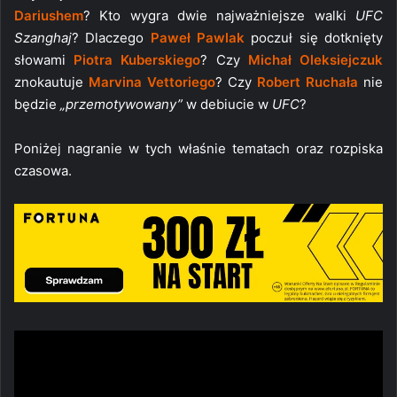
Dariushem
? Kto wygra dwie najważniejsze walki
UFC
Szanghaj
? Dlaczego
Paweł Pawlak
poczuł się dotknięty
słowami
Piotra Kuberskiego
? Czy
Michał Oleksiejczuk
znokautuje
Marvina Vettoriego
? Czy
Robert Ruchała
nie
będzie
„przemotywowany”
w debiucie w
UFC
?
Poniżej nagranie w tych właśnie tematach oraz rozpiska
czasowa.