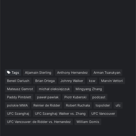
Tags
Aljamain Sterling
Anthony Hernandez
Arman Tsarukyan
Beneil Dariush
Brian Ortega
Johnny Walker
ksw
Marvin Vettori
Mateusz Gamrot
michał oleksiejczuk
Mingyang Zhang
Paddy Pimblett
paweł pawlak
Piotr Kuberski
podcast
polskie MMA
Reinier de Ridder
Robert Ruchała
topslider
ufc
UFC Szanghaj
UFC Szanghaj: Walker vs. Zhang
UFC Vancouver
UFC Vancouver: de Ridder vs. Hernandez
William Gomis