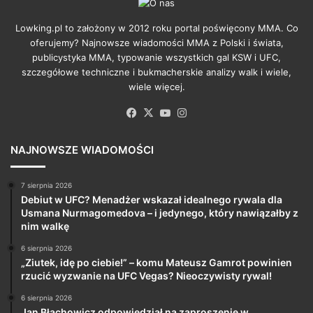
Lowking.pl to założony w 2012 roku portal poświęcony MMA. Co
oferujemy? Najnowsze wiadomości MMA z Polski i świata,
publicystyka MMA, typowanie wszystkich gal KSW i UFC,
szczegółowe techniczne i bukmacherskie analizy walk i wiele,
wiele więcej.
Facebook
X
YouTube
Instagram
NAJNOWSZE WIADOMOŚCI
7 sierpnia 2026
Debiut w UFC? Menadżer wskazał idealnego rywala dla
Usmana Nurmagomedova – i jedynego, który nawiązałby z
nim walkę
6 sierpnia 2026
„Ziutek, idę po ciebie!” – komu Mateusz Gamrot powinien
rzucić wyzwanie na UFC Vegas? Nieoczywisty rywal!
6 sierpnia 2026
Jan Błachowicz odpowiedział na zaproszenie w