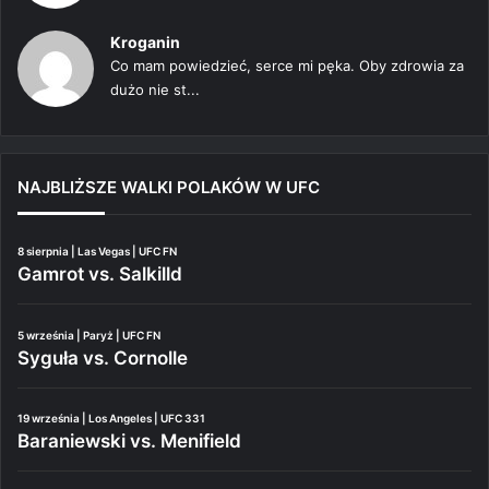
Kroganin
Co mam powiedzieć, serce mi pęka. Oby zdrowia za
dużo nie st...
NAJBLIŻSZE WALKI POLAKÓW W UFC
8 sierpnia | Las Vegas | UFC FN
Gamrot vs. Salkilld
5 września | Paryż | UFC FN
Syguła vs. Cornolle
19 września | Los Angeles | UFC 331
Baraniewski vs. Menifield