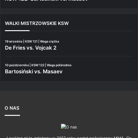
WALKI MISTRZOWSKIE KSW
19 września | KSW 121 | Waga ciężka
De Fries vs. Vojcak 2
10 października | KSW 122 | Waga półśrednia
Bartosiński vs. Masaev
O NAS
Lowking.pl to założony w 2012 roku portal poświęcony MMA. Co