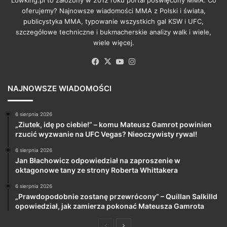
oferujemy? Najnowsze wiadomości MMA z Polski i świata,
publicystyka MMA, typowanie wszystkich gal KSW i UFC,
szczegółowe techniczne i bukmacherskie analizy walk i wiele,
wiele więcej.
Facebook
X
YouTube
Instagram
NAJNOWSZE WIADOMOŚCI
6 sierpnia 2026
„Ziutek, idę po ciebie!” – komu Mateusz Gamrot powinien
rzucić wyzwanie na UFC Vegas? Nieoczywisty rywal!
6 sierpnia 2026
Jan Błachowicz odpowiedział na zaproszenie w
oktagonowe tany ze strony Roberta Whittakera
6 sierpnia 2026
„Prawdopodobnie zostanę przewrócony” – Quillan Salkilld
opowiedział, jak zamierza pokonać Mateusza Gamrota
Poprzednia
Następna