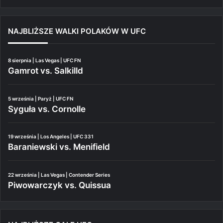
NAJBLIŻSZE WALKI POLAKÓW W UFC
8 sierpnia | Las Vegas | UFC FN
Gamrot vs. Salkilld
5 września | Paryż | UFC FN
Syguła vs. Cornolle
19 września | Los Angeles | UFC 331
Baraniewski vs. Menifield
22 września | Las Vegas | Contender Series
Piwowarczyk vs. Quissua