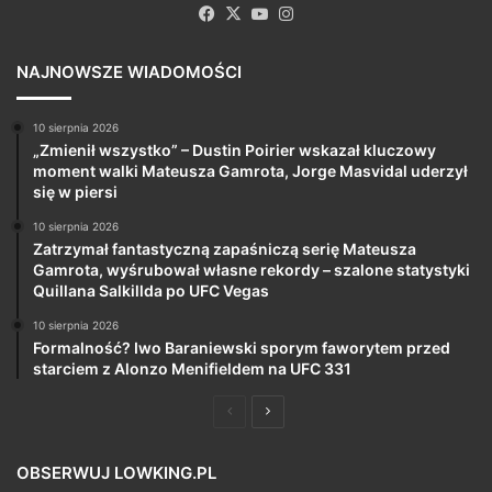
Facebook
X
YouTube
Instagram
NAJNOWSZE WIADOMOŚCI
10 sierpnia 2026
„Zmienił wszystko” – Dustin Poirier wskazał kluczowy
moment walki Mateusza Gamrota, Jorge Masvidal uderzył
się w piersi
10 sierpnia 2026
Zatrzymał fantastyczną zapaśniczą serię Mateusza
Gamrota, wyśrubował własne rekordy – szalone statystyki
Quillana Salkillda po UFC Vegas
10 sierpnia 2026
Formalność? Iwo Baraniewski sporym faworytem przed
starciem z Alonzo Menifieldem na UFC 331
Poprzednia
Następna
strona
strona
OBSERWUJ LOWKING.PL