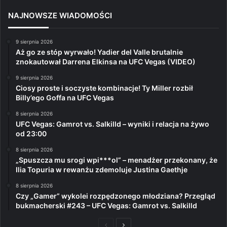
NAJNOWSZE WIADOMOŚCI
9 sierpnia 2026
Aż go ze stóp wyrwało! Yadier del Valle brutalnie
znokautował Darrena Elkinsa na UFC Vegas (VIDEO)
9 sierpnia 2026
Ciosy proste i soczyste kombinacje! Ty Miller rozbił
Billy’ego Goffa na UFC Vegas
8 sierpnia 2026
UFC Vegas: Gamrot vs. Salkilld – wyniki i relacja na żywo
od 23:00
8 sierpnia 2026
„Spuszcza mu srogi wpi***ol” – menadżer przekonany, że
Ilia Topuria w rewanżu zdemoluje Justina Gaethje
8 sierpnia 2026
Czy „Gamer” wykolei rozpędzonego młodziana? Przegląd
bukmacherski #243 – UFC Vegas: Gamrot vs. Salkilld
Poprzednia
Następna