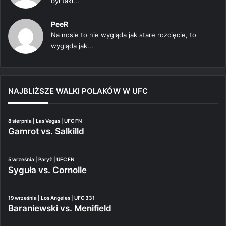
był taki...
PeeR
Na nosie to nie wygląda jak stare rozcięcie, to
wygląda jak...
NAJBLIŻSZE WALKI POLAKÓW W UFC
8 sierpnia | Las Vegas | UFC FN
Gamrot vs. Salkilld
5 września | Paryż | UFC FN
Syguła vs. Cornolle
19 września | Los Angeles | UFC 331
Baraniewski vs. Menifield