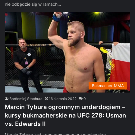
nie odbędzie się w ramach…
Bukmacher MMA
Bartłomiej Stachura
16 sierpnia 2022
0
Marcin Tybura ogromnym underdogiem –
kursy bukmacherskie na UFC 278: Usman
vs. Edwards II
Marcin Tybura jest zdecydowanym bukmacherskm