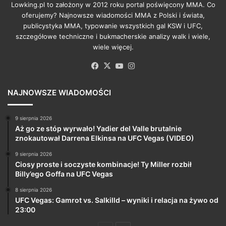
Lowking.pl to założony w 2012 roku portal poświęcony MMA. Co
oferujemy? Najnowsze wiadomości MMA z Polski i świata,
publicystyka MMA, typowanie wszystkich gal KSW i UFC,
szczegółowe techniczne i bukmacherskie analizy walk i wiele,
wiele więcej.
Facebook
X
YouTube
Instagram
NAJNOWSZE WIADOMOŚCI
9 sierpnia 2026
Aż go ze stóp wyrwało! Yadier del Valle brutalnie
znokautował Darrena Elkinsa na UFC Vegas (VIDEO)
9 sierpnia 2026
Ciosy proste i soczyste kombinacje! Ty Miller rozbił
Billy’ego Goffa na UFC Vegas
8 sierpnia 2026
UFC Vegas: Gamrot vs. Salkilld – wyniki i relacja na żywo od
23:00