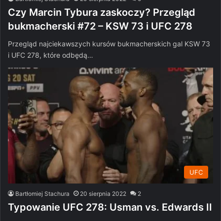
Czy Marcin Tybura zaskoczy? Przegląd
bukmacherski #72 – KSW 73 i UFC 278
Przegląd najciekawszych kursów bukmacherskich gal KSW 73
i UFC 278, które odbędą…
UFC
Bartłomiej Stachura
20 sierpnia 2022
2
Typowanie UFC 278: Usman vs. Edwards II