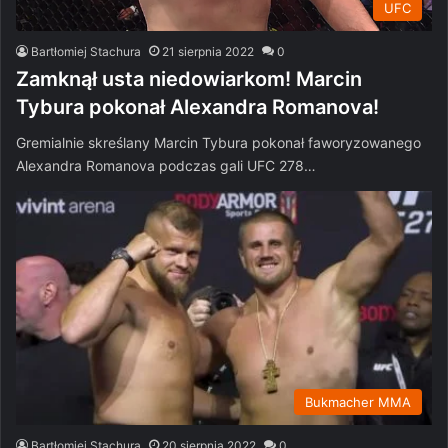
UFC
Bartłomiej Stachura
21 sierpnia 2022
0
Zamknął usta niedowiarkom! Marcin
Tybura pokonał Alexandra Romanova!
Gremialnie skreślany Marcin Tybura pokonał faworyzowanego
Alexandra Romanova podczas gali UFC 278…
Bukmacher MMA
Bartłomiej Stachura
20 sierpnia 2022
0