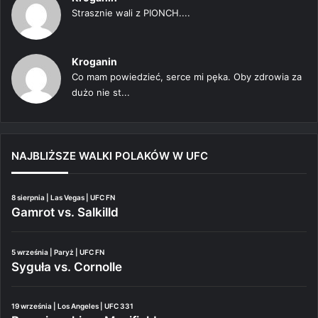
Strasznie wali z PIONCH....
Kroganin
Co mam powiedzieć, serce mi pęka. Oby zdrowia za
dużo nie st...
NAJBLIŻSZE WALKI POLAKÓW W UFC
8 sierpnia | Las Vegas | UFC FN
Gamrot vs. Salkilld
5 września | Paryż | UFC FN
Syguła vs. Cornolle
19 września | Los Angeles | UFC 331