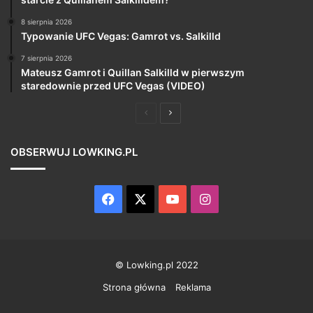
8 sierpnia 2026
Typowanie UFC Vegas: Gamrot vs. Salkilld
7 sierpnia 2026
Mateusz Gamrot i Quillan Salkilld w pierwszym
staredownie przed UFC Vegas (VIDEO)
Poprzednia
Następna
strona
strona
OBSERWUJ LOWKING.PL
Facebook
X
YouTube
Instagram
© Lowking.pl 2022
Strona główna
Reklama