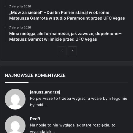
7 sierpnia 2026
„Mów za siebie!” – Dustin Poirier stanął w obronie
Mateusza Gamrota w studio Paramount przed UFC Vegas
7 sierpnia 2026
Mina nietęga, ale formalności, jak zawsze, dopełnione –
Mateusz Gamrot w limicie przed UFC Vegas
Poprzednia
Następna
strona
strona
NAJNOWSZE KOMENTARZE
janusz.andrzej
Po pierwsze to trzeba wygrać, a wcale bym tego nie
był taki...
PeeR
Na nosie to nie wygląda jak stare rozcięcie, to
wygląda jak...