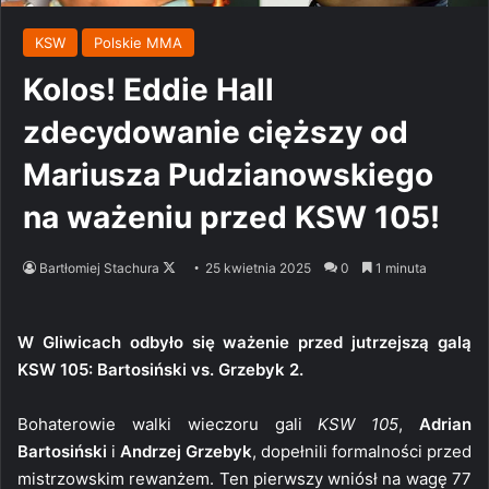
KSW
Polskie MMA
Kolos! Eddie Hall
zdecydowanie cięższy od
Mariusza Pudzianowskiego
na ważeniu przed KSW 105!
Follow
Bartłomiej Stachura
25 kwietnia 2025
0
1 minuta
on
X
W Gliwicach odbyło się ważenie przed jutrzejszą galą
KSW 105: Bartosiński vs. Grzebyk 2.
Bohaterowie walki wieczoru gali
KSW 105
,
Adrian
Bartosiński
i
Andrzej Grzebyk
, dopełnili formalności przed
mistrzowskim rewanżem. Ten pierwszy wniósł na wagę 77