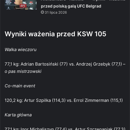
przed polską galą UFC Belgrad
31 lipca 2026
Wyniki ważenia przed KSW 105
Walka wieczoru
77,1 kg: Adrian Bartosiński (77) vs. Andrzej Grzebyk (77,1)
–
o pas mistrzowski
Co-main event
120,2 kg: Artur Szpilka (114,3) vs. Errol Zimmerman (115,1)
Karta główna
77,1 kg: Igor Michaliszyn (77,4) vs. Artur Szczepaniak (77,3)