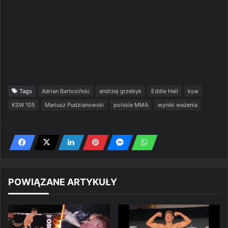
Tags
Adrian Bartosiński
andrzej grzebyk
Eddie Hall
ksw
KSW 105
Mariusz Pudzianowski
polskie MMA
wyniki ważenia
POWIĄZANE ARTYKUŁY