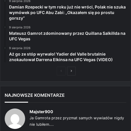
9 sierpnia 2026
Damian Rzepecki w tym roku już nie wróci, Polak nie szuka
wymówek po UFC Abu Zabi: „Okazałem się po prostu
gorszy”
9 sierpnia 2026
Mateusz Gamrot zdominowany przez Quillana Salkillda na
UFC Vegas
9 sierpnia 2026
Aż go ze stóp wyrwało! Yadier del Valle brutalnie
znokautował Darrena Elkinsa na UFC Vegas (VIDEO)
Poprzednia
Następna
strona
strona
NAJNOWSZE KOMENTARZE
Majster900
Ja Gamrota przez pryzmat samych wywiadów nigdy
nie lubiłem....