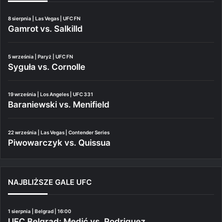
8 sierpnia | Las Vegas | UFC FN
Gamrot vs. Salkilld
5 września | Paryż | UFC FN
Syguła vs. Cornolle
19 września | Los Angeles | UFC 331
Baraniewski vs. Menifield
22 września | Las Vegas | Contender Series
Piwowarczyk vs. Quissua
NAJBLIŻSZE GALE UFC
1 sierpnia | Belgrad | 16:00
UFC Belgrad: Medić vs. Rodriguez