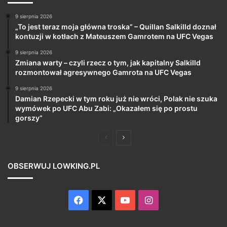
9 sierpnia 2026
„To jest teraz moja główna troska” – Quillan Salkilld doznał
kontuzji w kotłach z Mateuszem Gamrotem na UFC Vegas
9 sierpnia 2026
Zmiana warty – czyli rzecz o tym, jak kapitalny Salkilld
rozmontował agresywnego Gamrota na UFC Vegas
9 sierpnia 2026
Damian Rzepecki w tym roku już nie wróci, Polak nie szuka
wymówek po UFC Abu Zabi: „Okazałem się po prostu
gorszy”
Poprzednia
Następna
strona
strona
OBSERWUJ LOWKING.PL
Facebook
X
YouTube
Instagram