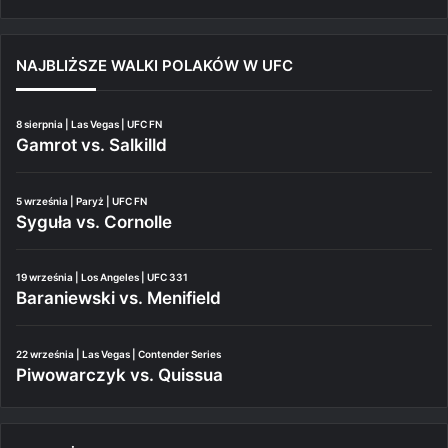
NAJBLIŻSZE WALKI POLAKÓW W UFC
8 sierpnia | Las Vegas | UFC FN
Gamrot vs. Salkilld
5 września | Paryż | UFC FN
Syguła vs. Cornolle
19 września | Los Angeles | UFC 331
Baraniewski vs. Menifield
22 września | Las Vegas | Contender Series
Piwowarczyk vs. Quissua