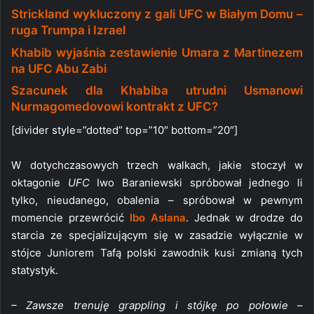
Strickland wykluczony z gali UFC w Białym Domu –
ruga Trumpa i Izrael
Khabib wyjaśnia zestawienie Umara z Martinezem
na UFC Abu Zabi
Szacunek dla Khabiba utrudni Usmanowi
Nurmagomedovowi kontrakt z UFC?
[divider style=”dotted” top=”10″ bottom=”20″]
W dotychczasowych trzech walkach, jakie stoczył w
oktagonie
UFC
Iwo Baraniewski spróbował jednego li
tylko, nieudanego, obalenia – spróbował w pewnym
momencie przewrócić
Ibo Aslana
. Jednak w drodze do
starcia ze specjalizującym się w zasadzie wyłącznie w
stójce Juniorem Tafą polski zawodnik kusi zmianą tych
statystyk.
– Zawsze trenuję grappling i stójkę po połowie –