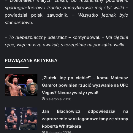
– Dokonałem małych zmian, bo musieliśmy podmienić
sparingpartnerów i trochę zmodyfikować mój styl walki –
powiedział polski zawodnik.
– Wszystko jednak było
standardowo.
– To niebezpieczny uderzacz –
kontynuował.
– Ma ciężkie
ręce, więc muszę uważać, szczególnie na początku walki.
POWIĄZANE ARTYKUŁY
„Ziutek, idę po ciebie!” – komu Mateusz
Gamrot powinien rzucić wyzwanie na UFC
Vegas? Nieoczywisty rywal!
6 sierpnia 2026
Jan Błachowicz odpowiedział na
zaproszenie w oktagonowe tany ze strony
Roberta Whittakera
6 sierpnia 2026