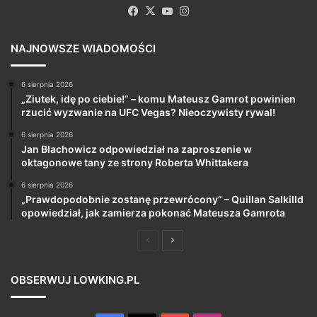
Facebook
X
YouTube
Instagram
NAJNOWSZE WIADOMOŚCI
6 sierpnia 2026
„Ziutek, idę po ciebie!” – komu Mateusz Gamrot powinien
rzucić wyzwanie na UFC Vegas? Nieoczywisty rywal!
6 sierpnia 2026
Jan Błachowicz odpowiedział na zaproszenie w
oktagonowe tany ze strony Roberta Whittakera
6 sierpnia 2026
„Prawdopodobnie zostanę przewrócony” – Quillan Salkilld
opowiedział, jak zamierza pokonać Mateusza Gamrota
Poprzednia
Następna
strona
strona
OBSERWUJ LOWKING.PL