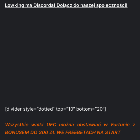
Lowking ma Discorda! Dołącz do naszej społeczności!
[divider style=”dotted” top=”10″ bottom=”20″]
Wszystkie walki UFC można obstawiać w Fortunie z
BONUSEM DO 300 ZŁ WE FREEBETACH NA START