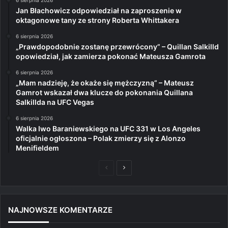
6 sierpnia 2026
Jan Błachowicz odpowiedział na zaproszenie w
oktagonowe tany ze strony Roberta Whittakera
6 sierpnia 2026
„Prawdopodobnie zostanę przewrócony” – Quillan Salkilld
opowiedział, jak zamierza pokonać Mateusza Gamrota
6 sierpnia 2026
„Mam nadzieję, że okaże się mężczyzną” – Mateusz
Gamrot wskazał dwa klucze do pokonania Quillana
Salkillda na UFC Vegas
6 sierpnia 2026
Walka Iwo Baraniewskiego na UFC 331 w Los Angeles
oficjalnie ogłoszona – Polak zmierzy się z Alonzo
Menifieldem
Poprzednia
Następna
strona
strona
NAJNOWSZE KOMENTARZE