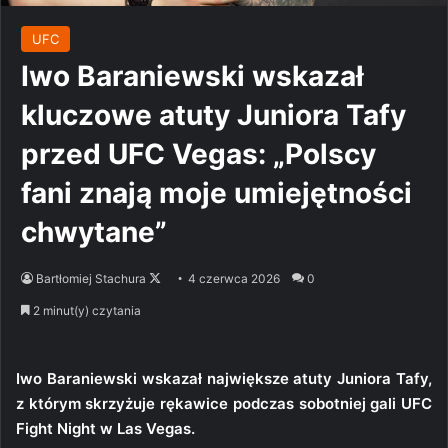
UFC
Iwo Baraniewski wskazał
kluczowe atuty Juniora Tafy
przed UFC Vegas: „Polscy
fani znają moje umiejętności
chwytane”
Follow
Bartłomiej Stachura
4 czerwca 2026
0
on
2 minut(y) czytania
X
Iwo Baraniewski wskazał największe atuty Juniora Tafy,
z którym skrzyżuje rękawice podczas sobotniej gali UFC
Fight Night w Las Vegas.