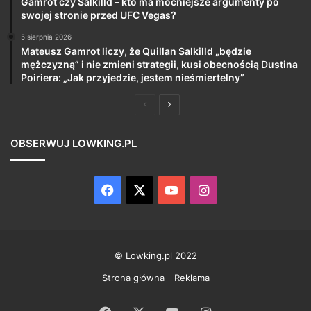
Gamrot czy Salkilld – kto ma mocniejsze argumenty po
swojej stronie przed UFC Vegas?
5 sierpnia 2026
Mateusz Gamrot liczy, że Quillan Salkilld „będzie
mężczyzną” i nie zmieni strategii, kusi obecnością Dustina
Poiriera: „Jak przyjedzie, jestem nieśmiertelny”
Poprzednia
Następna
strona
strona
OBSERWUJ LOWKING.PL
Facebook
X
YouTube
Instagram
© Lowking.pl 2022
Strona główna
Reklama