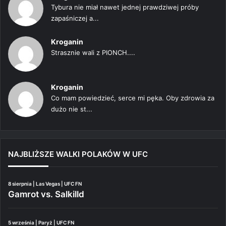
Tybura nie miał nawet jednej prawdziwej próby
zapaśniczej a...
Kroganin
Strasznie wali z PIONCH....
Kroganin
Co mam powiedzieć, serce mi pęka. Oby zdrowia za
dużo nie st...
NAJBLIŻSZE WALKI POLAKÓW W UFC
8 sierpnia | Las Vegas | UFC FN
Gamrot vs. Salkilld
5 września | Paryż | UFC FN