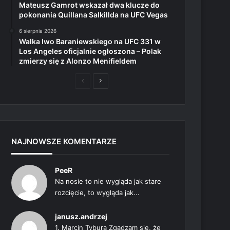
Mateusz Gamrot wskazał dwa klucze do
pokonania Quillana Salkillda na UFC Vegas
6 sierpnia 2026
Walka Iwo Baraniewskiego na UFC 331 w
Los Angeles oficjalnie ogłoszona – Polak
zmierzy się z Alonzo Menifieldem
Poprzednia
Następna
strona
strona
NAJNOWSZE KOMENTARZE
PeeR
Na nosie to nie wygląda jak stare
rozcięcie, to wygląda jak...
janusz.andrzej
1. Marcin Tybura Zgadzam się, że