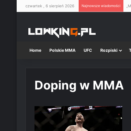
czwartek , 6 sierpień 2026
Najnowsze wiadomości
Home
Polskie MMA
UFC
Rozpiski
Doping w MMA