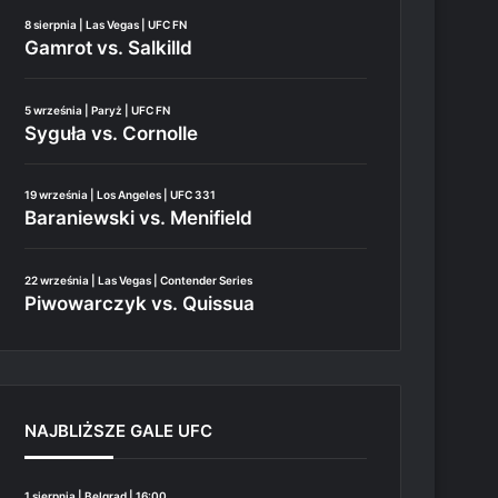
8 sierpnia | Las Vegas | UFC FN
Gamrot vs. Salkilld
5 września | Paryż | UFC FN
Syguła vs. Cornolle
19 września | Los Angeles | UFC 331
Baraniewski vs. Menifield
22 września | Las Vegas | Contender Series
Piwowarczyk vs. Quissua
NAJBLIŻSZE GALE UFC
1 sierpnia | Belgrad | 16:00