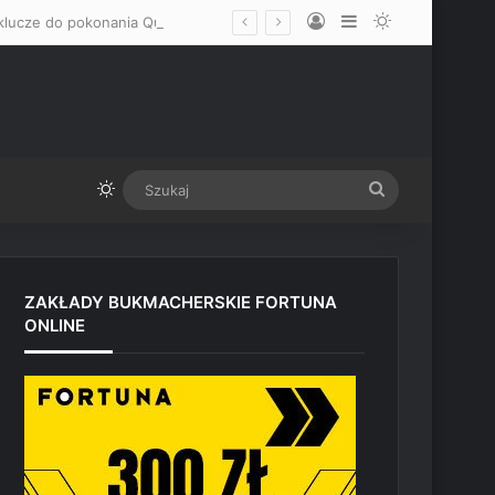
Log In
Sidebar
Switch skin
„Mam nadzieję, że okaże się mężczyzną” – Mateusz Gamrot wskazał dwa klucze do pokonania Quillana Salkillda na UFC Vegas
Switch skin
Szukaj
ZAKŁADY BUKMACHERSKIE FORTUNA
ONLINE