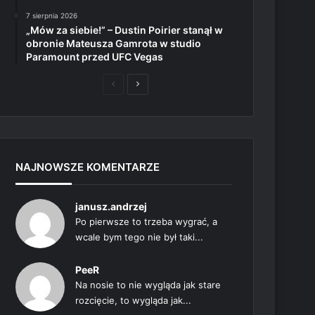
7 sierpnia 2026
„Mów za siebie!” – Dustin Poirier stanął w
obronie Mateusza Gamrota w studio
Paramount przed UFC Vegas
Poprzednia
Następna
strona
strona
NAJNOWSZE KOMENTARZE
janusz.andrzej
Po pierwsze to trzeba wygrać, a
wcale bym tego nie był taki...
PeeR
Na nosie to nie wygląda jak stare
rozcięcie, to wygląda jak...