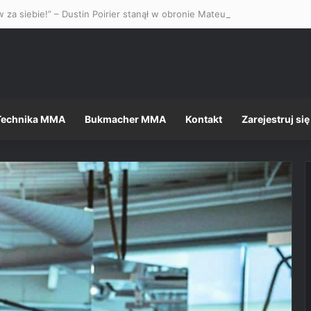
 za siebie!” – Dustin Poirier stanął w obronie Mateusza Gamrota w st
Technika MMA
Bukmacher MMA
Kontakt
Zarejestruj się