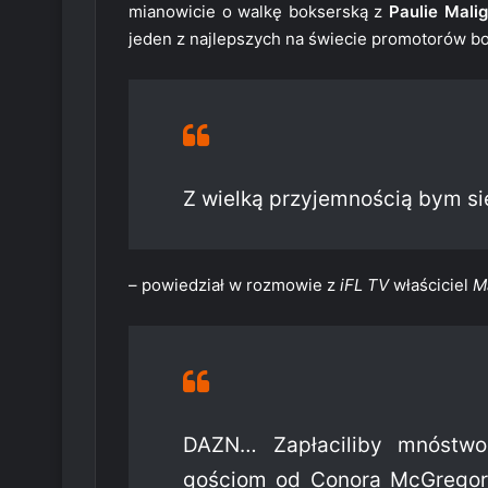
mianowicie o walkę bokserską z
Paulie Mali
jeden z najlepszych na świecie promotorów b
Z wielką przyjemnością bym się
– powiedział w rozmowie z
iFL TV
właściciel
M
DAZN… Zapłaciliby mnóstwo
gościom od Conora McGregora