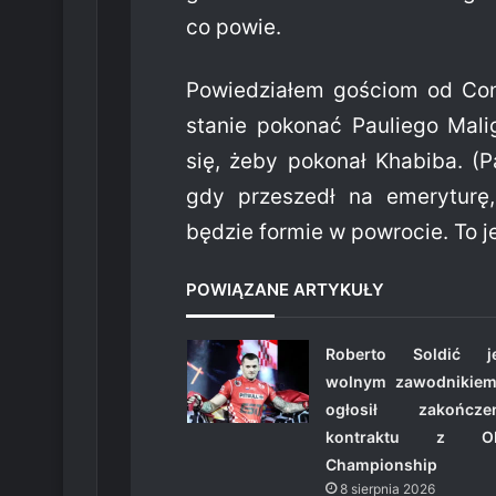
co powie.
Powiedziałem gościom od Con
stanie pokonać Pauliego Mali
się, żeby pokonał Khabiba. (P
gdy przeszedł na emeryturę,
będzie formie w powrocie. To j
POWIĄZANE ARTYKUŁY
Roberto Soldić je
wolnym zawodnikiem
ogłosił zakończen
kontraktu z O
Championship
8 sierpnia 2026