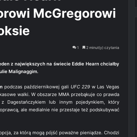
orowi McGregorowi
oksie
1
2 minut(y) czytania
eden z największych na świecie Eddie Hearn chciałby
lie Malignaggim.
m
podczas październikowej gali
UFC 229
w Las Vegas
a kasowe walki. W obszarze MMA przebąkuje co prawda
 z Dagestańczykiem lub innym pojedynkiem, który
oprawcą, ale medialnie nie przestaje też podskubywać
a opcja, za którą mogą pójść poważne pieniądze. Chodzi