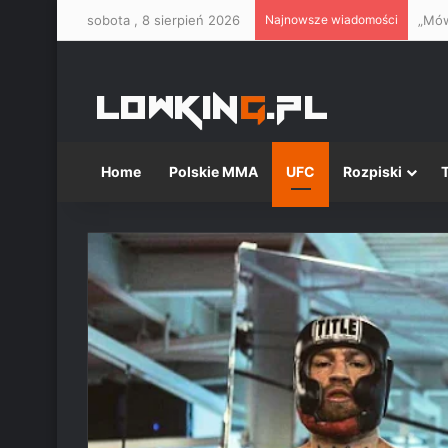
sobota , 8 sierpień 2026
Najnowsze wiadomości
„Mów
Home
Polskie MMA
UFC
Rozpiski