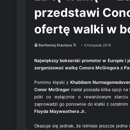
przedstawi Con
ofertę walki w b
Follow
Bartłomiej Stachura
9 listopada 2018
on
X
Największy bokserski promotor w Europie i j
zorganizować walkę Conora McGregora z Pau
Pomimo klęski z
Khabibem Nurmagomedove
Conor McGregor
nadal posiada kilka opcji n
póki co wyłącznie o rewanżowym starciu
zaprowadzi go ponownie do klatki z ostatnim 
Floyda Mayweathera Jr.
.
Okazuje się jednak, że istnieje jeszcze jedn