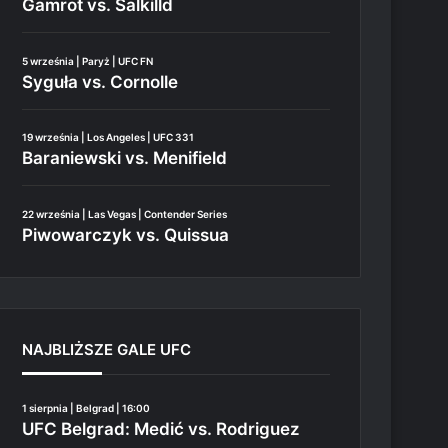
Gamrot vs. Salkilld
5 września | Paryż | UFC FN
Syguła vs. Cornolle
19 września | Los Angeles | UFC 331
Baraniewski vs. Menifield
22 września | Las Vegas | Contender Series
Piwowarczyk vs. Quissua
NAJBLIŻSZE GALE UFC
1 sierpnia | Belgrad | 16:00
UFC Belgrad: Medić vs. Rodriguez