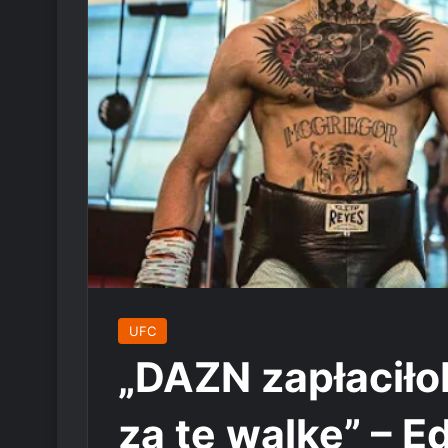
UFC
„DAZN zapłaciło
za tę walkę” – E