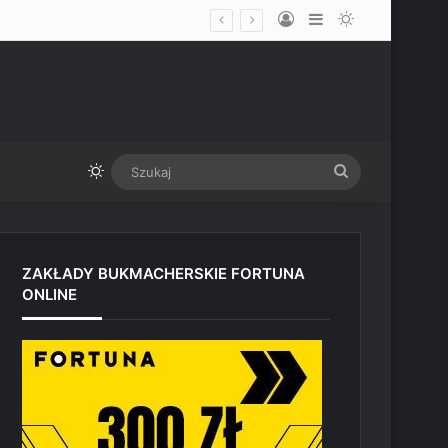
Log In
Sidebar
Switch skin
udio Paramount przed UFC Vegas
Switch skin
Szukaj
ZAKŁADY BUKMACHERSKIE FORTUNA
ONLINE