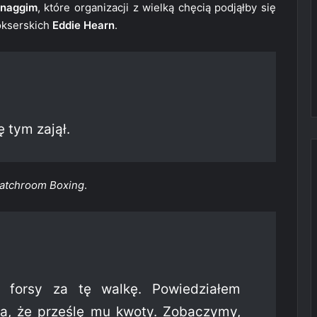
gnaggim
, które organizacji z wielką chęcią podjąłby się
okserskich
Eddie Hearn
.
 tym zajął.
atchroom Boxing
.
 forsy za tę walkę. Powiedziałem
, że prześlę mu kwoty. Zobaczymy,