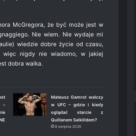
ora McGregora, że być może jest w
gnaggiego. Nie wiem. Nie wydaje mi
aulie) wiedzie dobre życie od czasu,
 więc nigdy nie wiadomo, w jakiej
est dobra walka.
st
Mateusz Gamrot walczy
 –
w UFC – gdzie i kiedy
ie
oglądać starcie z
NE
Quillanem Salkilldem?
8 sierpnia 2026