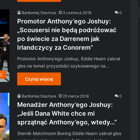
Bartłomiej Stachura
3 czerwca 2018
0
Promotor Anthony’ego Joshuy:
„Scousersi nie będą podróżować
po świecie za Darrenem jak
Irlandczycy za Conorem”
Promotor Anthony’ego Joshuy, Eddie Hearn zabrał
głos na temat przyszłości szykowanego na…
C
Czytaj więcej
Bartłomiej Stachura
25 marca 2018
0
Menadżer Anthony’ego Joshuy:
„Jeśli Dana White chce mi
sprzątnąć Anthony’ego, wtedy…”
Sternik Matchroom Boxing Eddie Hearn zabrał głos