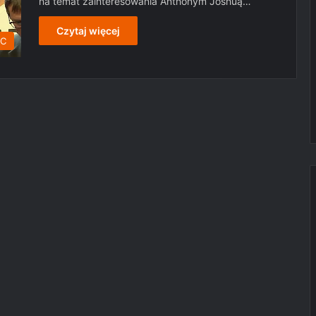
na temat zainteresowania Anthonym Joshuą…
Czytaj więcej
C