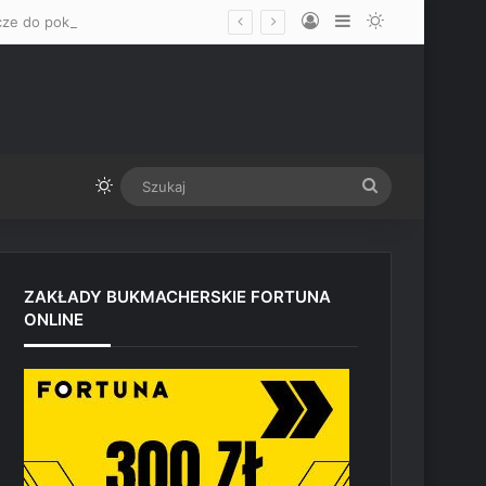
Log In
Sidebar
Switch skin
„Mam nadzieję, że okaże się mężczyzną” – Mateusz Gamrot wskazał dwa klucze do pokonania Quillana Salkillda na UFC Vegas
Switch skin
Szukaj
ZAKŁADY BUKMACHERSKIE FORTUNA
ONLINE