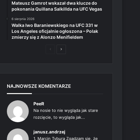
Mateusz Gamrot wskazał dwa klucze do
pokonania Quillana Salkillda na UFC Vegas
6 sierpnia 2026
Walka Iwo Baraniewskiego na UFC 331 w
Los Angeles oficjalnie ogłoszona – Polak
zmierzy się z Alonzo Menifieldem
Poprzednia
Następna
strona
strona
NAJNOWSZE KOMENTARZE
PeeR
Na nosie to nie wygląda jak stare
rozcięcie, to wygląda jak...
janusz.andrzej
1. Marcin Tybura Zgadzam się, że