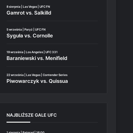
8 sierpnia | Las Vegas | UFC FN
Gamrot vs. Salkilld
5 września | Paryż | UFC FN
Syguła vs. Cornolle
19 września | Los Angeles | UFC 331
Baraniewski vs. Menifield
22 września | Las Vegas | Contender Series
Piwowarczyk vs. Quissua
NAJBLIŻSZE GALE UFC
1 sierpnia | Belgrad | 16:00