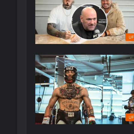
UF
UF