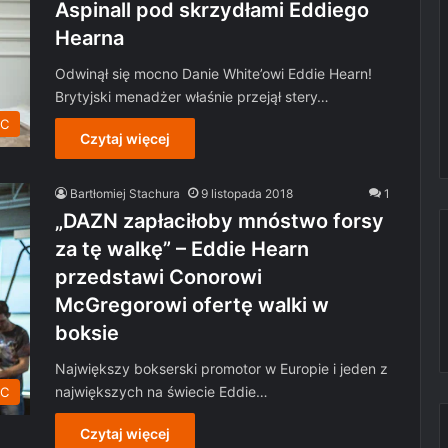
Aspinall pod skrzydłami Eddiego
Hearna
Odwinął się mocno Danie White’owi Eddie Hearn!
Brytyjski menadżer właśnie przejął stery…
C
Czytaj więcej
Bartłomiej Stachura
9 listopada 2018
1
„DAZN zapłaciłoby mnóstwo forsy
za tę walkę” – Eddie Hearn
przedstawi Conorowi
McGregorowi ofertę walki w
boksie
Największy bokserski promotor w Europie i jeden z
największych na świecie Eddie…
C
Czytaj więcej