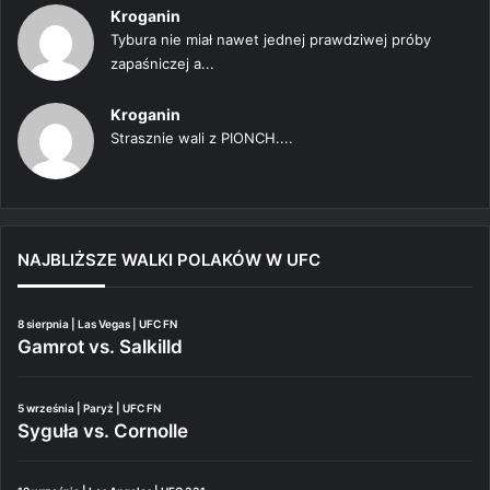
Kroganin
Tybura nie miał nawet jednej prawdziwej próby
zapaśniczej a...
Kroganin
Strasznie wali z PIONCH....
NAJBLIŻSZE WALKI POLAKÓW W UFC
8 sierpnia | Las Vegas | UFC FN
Gamrot vs. Salkilld
5 września | Paryż | UFC FN
Syguła vs. Cornolle