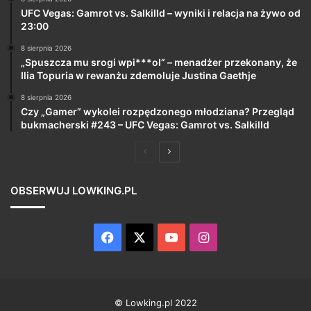
UFC Vegas: Gamrot vs. Salkilld – wyniki i relacja na żywo od
23:00
8 sierpnia 2026
„Spuszcza mu srogi wpi***ol” – menadżer przekonany, że
Ilia Topuria w rewanżu zdemoluje Justina Gaethje
8 sierpnia 2026
Czy „Gamer” wykolei rozpędzonego młodziana? Przegląd
bukmacherski #243 – UFC Vegas: Gamrot vs. Salkilld
Poprzednia
Następna
strona
strona
OBSERWUJ LOWKING.PL
Facebook
X
YouTube
Instagram
© Lowking.pl 2022