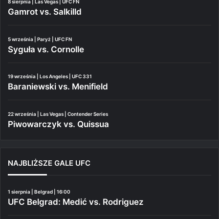
8 sierpnia | Las Vegas | UFC FN
Gamrot vs. Salkilld
5 września | Paryż | UFC FN
Syguła vs. Cornolle
19 września | Los Angeles | UFC 331
Baraniewski vs. Menifield
22 września | Las Vegas | Contender Series
Piwowarczyk vs. Quissua
NAJBLIŻSZE GALE UFC
1 sierpnia | Belgrad | 16:00
UFC Belgrad: Medić vs. Rodriguez