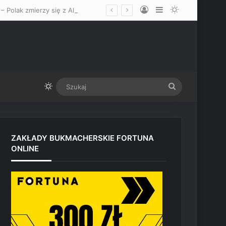
Log In
Sidebar
Switch skin
Walka Iwo Baraniewskiego na UFC 331 w Los Angeles oficjalnie ogłoszona – Polak zmierzy się z Alonzo Menifieldem
Switch skin
Szukaj
ZAKŁADY BUKMACHERSKIE FORTUNA
ONLINE