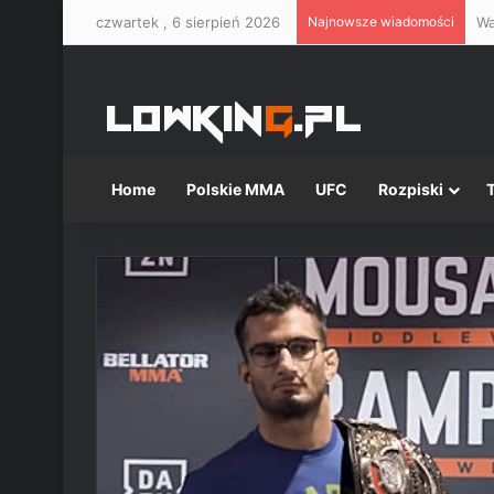
czwartek , 6 sierpień 2026
Najnowsze wiadomości
Home
Polskie MMA
UFC
Rozpiski