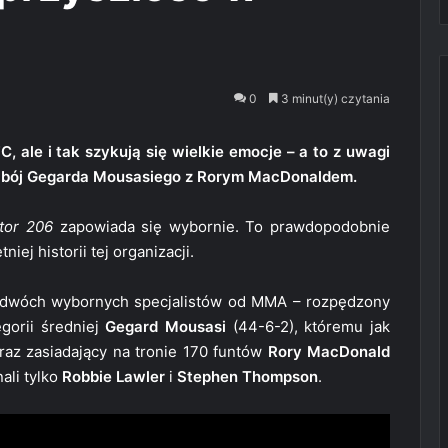
0
3 minut(y) czytania
 ale i tak szykują się wielkie emocje – a to z uwagi
tni bój Gegarda Mousasiego z Rorym MacDonaldem.
ator 206
zapowiada się wybornie. To prawdopodobnie
iej historii tej organizacji.
e dwóch wybornych specjalistów od MMA – rozpędzony
gorii średniej
Gegard Mousasi
(44-6-2), któremu jak
oraz zasiadający na tronie 170 funtów
Rory MacDonald
ali tylko
Robbie Lawler
i
Stephen Thompson
.