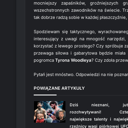
mocniejszy zapaśników, groźniejszych g
wszechstronnych zawodników na świecie. Tr
tak dobrze radzą sobie w każdej płaszczyźnie, 
Spodziewam się taktycznego, wyrachowanego
interesujący z uwagi na mnogość narzędzi, 
korzystać z lewego prostego? Czy spróbuje za
przewaga siłowa i gabarytowa będzie miała z
pogromca
Tyrona Woodleya
? Czy zdoła przew
Pytań jest mnóstwo. Odpowiedzi na nie pozna
POWIĄZANE ARTYKUŁY
Dziś nieznani, jut
rozchwytywani! Czte
największe talenty i najwię
rzeźnicy wagi piórkowej UFC