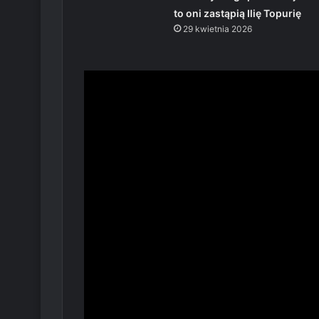
to oni zastąpią Ilię Topurię
29 kwietnia 2026