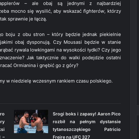
rapplerów – ale obaj są jednymi z najbardziej
zeba mocno się wysilić, aby wskazać
fighterów
, którzy
tak sprawnie je łączą.
 boju z obu stron – który będzie jednak piekielnie
jakimi obaj dysponują. Czy Mousasi będzie w stanie
rąbać rywala lowkingami na wysokości łydki? Czy jego
naczenie? Jak taktycznie do walki podejdzie ostatni
racać Ormianina i gnębić go z góry?
my w niedzielę wczesnym rankiem czasu polskiego.
ro
Srogi boks i zapasy! Aaron Pico
ry
rozbił na pełnym dystansie
ksi
tytanoszczękiego Patricio
 –
Freire na UFC 327