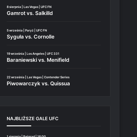
8 sierpnia | Las Vegas | UFC FN
Gamrot vs. Salkilld
5 września | Paryż | UFC FN
Syguła vs. Cornolle
19 września | Los Angeles | UFC 331
Baraniewski vs. Menifield
22 września | Las Vegas | Contender Series
Piwowarczyk vs. Quissua
NAJBLIŻSZE GALE UFC
1 sierpnia | Belgrad | 16:00