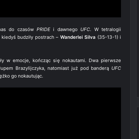
 nas do czasów
PRIDE
i dawnego
UFC
. W tetralogii
 kiedyś budziły postrach –
Wanderlei Silva
(35-13-1) i
owały w emocje, kończąc się nokautami. Dwa pierwsze
 łupem Brazylijczyka, natomiast już pod banderą
UFC
ężko go nokautując.