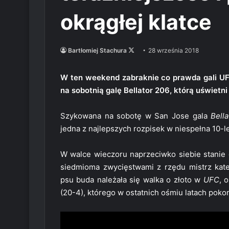
okrągłej klatce
Follow
Bartłomiej Stachura
28 września 2018
on
X
W ten weekend zabraknie co prawda gali UFC,
na sobotnią galę Bellator 206, którą uświe
Szykowana na sobotę w San Jose gala
Bell
jedna z najlepszych rozpisek w niespełna 10-letn
W walce wieczoru naprzeciwko siebie stani
siedmioma zwycięstwami z rzędu mistrz kate
psu buda należała się walka o złoto w
UFC
, 
(20-4), którego w ostatnich ośmiu latach pokon