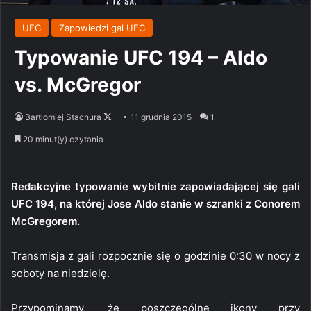
UFC
Zapowiedzi gal UFC
Typowanie UFC 194 – Aldo
vs. McGregor
Follow
Bartłomiej Stachura
11 grudnia 2015
1
on
20 minut(y) czytania
X
Redakcyjne typowanie wybitnie zapowiadającej się gali
UFC 194, na której Jose Aldo stanie w szranki z Conorem
McGregorem.
Transmisja z gali rozpocznie się o godzinie 0:30 w nocy z
soboty na niedzielę.
Przypominamy, że poszczególne ikony przy