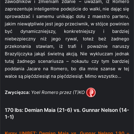
zawodników i zmieniam zdanie – uważam, iż Romero
zaprezentuje inteligentne podejście do walki, nie dając się
sprowadzać i samemu unikając dołu z maestro parteru,
jakim niewątpliwie jest jego przeciwnik, w stójce powinien
być dynamiczniejszy, konkretniejszy i bardziej
niebezpieczny niż jego rywal, toteż beż żadnego
przekonania stawiam, iż trafi i poważnie naruszy
Brazylijczyka jakąś świetną akcją. Nie wykluczam jednak
tutaj żadnego scenariusza – nokautu czy tym bardziej
poddania Jacare na Romero, bo dla mnie szanse w tej
walce są pięćdziesiąt na pięćdziesiąt. Mimo wszystko…
Zwycięzca:
Yoel Romero przez (T)KO
170 lbs: Demian Maia (21-6) vs. Gunnar Nelson (14-
1-1)
Kursy UNIBET: Demian Maia vs. Gunnar Nelson 1.90 –