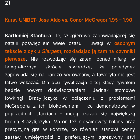
2)
Kursy UNIBET: Jose Aldo vs. Conor McGregor 1.95 – 1.90
Bartłomiej Stachura
: Tej szlagierowo zapowiadającej się
batalii poświęciłem wiele czasu i uwagi w
osobnym
tekście z cyklu
Sierpem
, rozkładając ją tam na czynniki
pierwsze
. Nie rozwodząc się zatem ponad miarę, w
telegraficznym skrócie stwierdzę, że pojedynek
zapowiada się na bardzo wyrównany, a faworyta nie jest
łatwo wskazać. Dla obu rywalizacja z tej klasy rywalem
będzie nowym doświadczeniem. Jednak atomowe
lowkingi Brazylijczyka w połączeniu z problemami
McGregora z ich blokowaniem – co demonstrował w
poprzednich starciach – mogą okazać się największą
bronią Brazylijczyka. Ma on też niesamowity balans oraz
precyzyjną grę w kontrze, co również stanowi cenny
zestaw umiejętności z preferującym agresywny styl