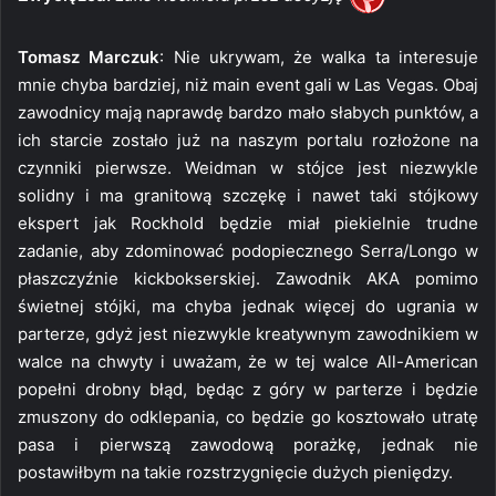
Tomasz Marczuk
: Nie ukrywam, że walka ta interesuje
mnie chyba bardziej, niż main event gali w Las Vegas. Obaj
zawodnicy mają naprawdę bardzo mało słabych punktów, a
ich starcie zostało już na naszym portalu rozłożone na
czynniki pierwsze. Weidman w stójce jest niezwykle
solidny i ma granitową szczękę i nawet taki stójkowy
ekspert jak Rockhold będzie miał piekielnie trudne
zadanie, aby zdominować podopiecznego Serra/Longo w
płaszczyźnie kickbokserskiej. Zawodnik AKA pomimo
świetnej stójki, ma chyba jednak więcej do ugrania w
parterze, gdyż jest niezwykle kreatywnym zawodnikiem w
walce na chwyty i uważam, że w tej walce All-American
popełni drobny błąd, będąc z góry w parterze i będzie
zmuszony do odklepania, co będzie go kosztowało utratę
pasa i pierwszą zawodową porażkę, jednak nie
postawiłbym na takie rozstrzygnięcie dużych pieniędzy.