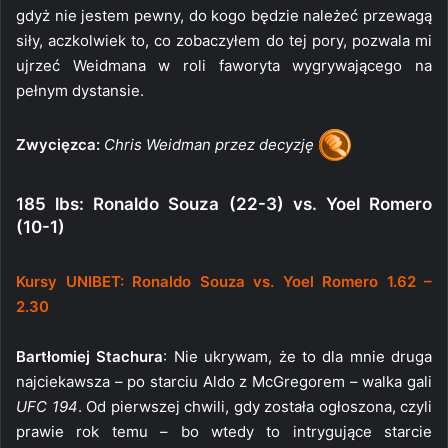
gdyż nie jestem pewny, do kogo będzie należeć przewagą
siły, aczkolwiek to, co zobaczyłem do tej pory, pozwala mi
ujrzeć Weidmana w roli faworyta wygrywającego na
pełnym dystansie.
Zwycięzca:
Chris Weidman przez decyzję
185 lbs: Ronaldo Souza (22-3) vs. Yoel Romero
(10-1)
Kursy UNIBET: Ronaldo Souza vs. Yoel Romero 1.62 –
2.30
Bartłomiej Stachura
: Nie ukrywam, że to dla mnie druga
najciekawsza – po starciu Aldo z McGregorem – walka gali
UFC 194
. Od pierwszej chwili, gdy została ogłoszona, czyli
prawie rok temu – bo wtedy to intrygujące starcie