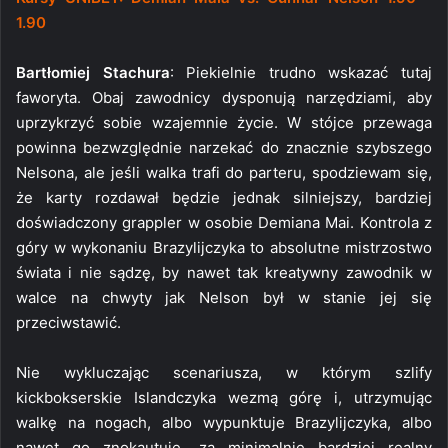
1.90
Bartłomiej Stachura
: Piekielnie trudno wskazać tutaj
faworyta. Obaj zawodnicy dysponują narzędziami, aby
uprzykrzyć sobie wzajemnie życie. W stójce przewaga
powinna bezwzględnie narzekać do znacznie szybszego
Nelsona, ale jeśli walka trafi do parteru, spodziewam się,
że karty rozdawał będzie jednak silniejszy, bardziej
doświadczony grappler w osobie Demiana Mai. Kontrola z
góry w wykonaniu Brazylijczyka to absolutne mistrzostwo
świata i nie sądzę, by nawet tak kreatywny zawodnik w
walce na chwyty jak Nelson był w stanie jej się
przeciwstawić.
Nie wykluczając scenariusza, w którym szlify
kickbokserskie Islandczyka wezmą górę i, utrzymując
walkę na nogach, albo wypunktuje Brazylijczyka, albo
nawet go znokautuje, za minimalnie bardziej realny