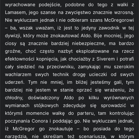
wyrachowane podejście, podobne do tego z walki z
Lamasem, jego szanse na zwycięstwo znacznie wzrosną.
Nie wykluczam jednak i nie odbieram szans McGregorowi
– ba, wszak uważam, iż jest to jedyny zawodnik w tej
dywizji, który może znokautować Aldo. Bije mocniej, jego
ciosy są znacznie bardziej niebezpieczne, ma bardzo
groźne, choć często nazbyt eksploatowane na rzecz
efektowności kopnięcia, jak chociażby z Siverem i potrafi
cały siedzieć na przeciwniku, zamykając mu szerokim
wachlarzem swych technik drogę ucieczki od swych
uderzeń. Tym nie mniej, im bliżej jesteśmy gali, tym
bardziej nie jestem w stanie oprzeć się wrażeniu, że
chłodny, doświadczony Aldo po kilku wyrównanych
wymianach stójkowych zdecyduje się sprowadzić w
którymś momencie walkę do parteru, tam kontrolując
poczynania Conora i poddając go. Nie wykluczam jednak,
iż McGregor go znokautuje – bo posiada do tego
narzędzia, nie skreślam też scenariusza, w którym