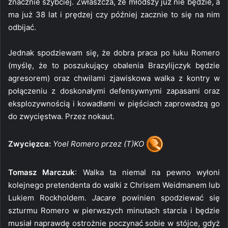
znacznie szybciej. Zwłaszcza, że młodszy już nie będzie, a
ma już 38 lat i prędzej czy później zacznie to się na nim
odbijać.
Jednak spodziewam się, że dobra praca po łuku Romero
(myślę, że to poszukujący obalenia Brazylijczyk będzie
agresorem) oraz chwilami zjawiskowa walka z kontry w
połączeniu z doskonałymi defensywnymi zapasami oraz
eksplozywnością i kowadłami w pięściach zaprowadzą go
do zwycięstwa. Przez nokaut.
Zwycięzca:
Yoel Romero przez (T)KO
Tomasz Marczuk
: Walka ta niemal na pewno wyłoni
kolejnego pretendenta do walki z Chrisem Weidmanem lub
Lukiem Rockholdem.
Jacare
powinien spodziewać się
szturmu Romero w pierwszych minutach starcia i będzie
musiał naprawdę ostrożnie poczynać sobie w stójce, gdyż