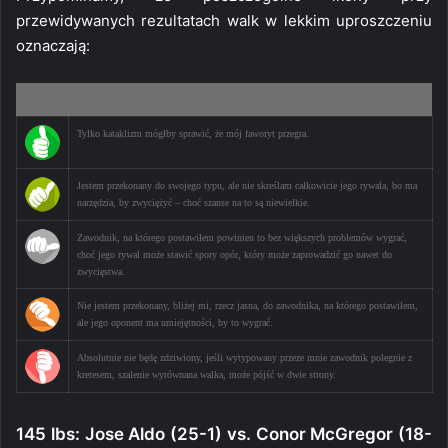
przewidywanych rezultatach walk w lekkim uproszczeniu
oznaczają:
Ikona
Opis
Tylko kataklizm mógłby sprawić, że mój faworyt przegra.
Jestem przekonany do swojego typu, ale nie skreślam całkowicie jego rywala, bo ma
narzędzia, by zwyciężyć – choć szanse na to są niewielkie.
Zawodnik, na którego postawiłem powinien to bez większych problemów wygrać,
choć jego rywal może stawić spory opór, który może zaprowadzić go nawet do
zwycięstwa.
Nie jestem przekonany, bliżej mi, rzecz jasna, do zawodnika, na którego postawiłem,
ale jego oponent ma umiejętności, by to wygrać.
Absolutnie nie będę zdziwiony, jeśli wytypowany przeze mnie zawodnik polegnie z
kretesem, szalenie wyrównana walka, może pójść w dwie strony.
145 lbs: Jose Aldo (25-1) vs. Conor McGregor (18-