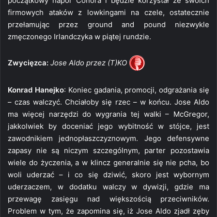
początkowy napór Conora i będzie korzystał ze swoich
firmowych ataków z lowkingami na czele, ostatecznie
przełamując przez ground and pound niezwykle
zmęczonego Irlandczyka w piątej rundzie.
Zwycięzca:
Jose Aldo przez (T)KO
Konrad Hanejko
: Koniec gadania, promocji, odgrażania się
– czas walczyć. Chciałoby się rzec – w końcu. Jose Aldo
ma więcej narzędzi do wygrania tej walki – McGregor,
jakkolwiek by doceniać jego wybitność w stójce, jest
zawodnikiem jednopłaszczyznowym. Jego defensywne
zapasy nie są niczym szczególnym, parter pozostawia
wiele do życzenia, a w klincz generalnie się nie pcha, bo
woli uderzać – i co się dziwić, skoro jest wybornym
uderzaczem, w dodatku walczy w dywizji, gdzie ma
przewagę zasięgu nad większością przeciwników.
Problem w tym, że zapomina się, iż Jose Aldo zjadł zęby