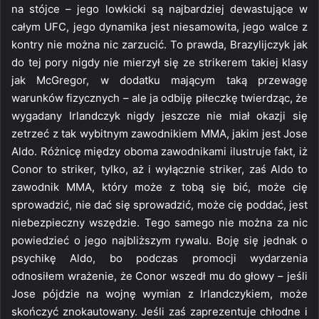
na stójce – jego lowkicki są najbardziej dewastujące w
całym UFC, jego dynamika jest niesamowita, jego walce z
kontry nie można nic zarzucić. To prawda, Brazylijczyk jak
do tej pory nigdy nie mierzył się ze strikerem takiej klasy
jak McGregor, w dodatku mającym taką przewagę
warunków fizycznych – ale ja odbiję piłeczkę twierdząc, że
wygadany Irlandczyk nigdy jeszcze nie miał okazji się
zetrzeć z tak wybitnym zawodnikiem MMA, jakim jest Jose
Aldo. Różnicę między oboma zawodnikami ilustruje fakt, iż
Conor to striker, tylko, aż i wyłącznie striker, zaś Aldo to
zawodnik MMA, który może z tobą się bić, może cię
sprowadzić, nie dać się sprowadzić, może cię poddać, jest
niebezpieczny wszędzie. Tego samego nie można za nic
powiedzieć o jego najbliższym rywalu. Boję się jednak o
psychikę Aldo, bo podczas promocji wydarzenia
odnosiłem wrażenie, że Conor wszedł mu do głowy – jeśli
Jose pójdzie na wojnę wymian z Irlandczykiem, może
skończyć znokautowany. Jeśli zaś zaprezentuje chłodne i