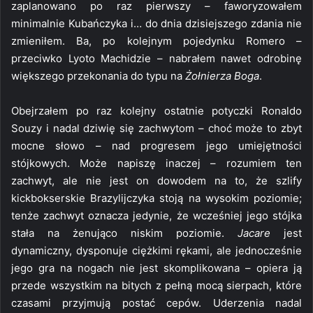
zaplanowano po raz pierwszy – faworyzowałem
minimalnie Kubańczyka i… do dnia dzisiejszego zdania nie
zmieniłem. Ba, po kolejnym pojedynku Romero –
przeciwko Lyoto Machidzie – nabrałem nawet odrobinę
większego przekonania do typu na
Żołnierza Boga
.
Obejrzałem po raz kolejny ostatnie potyczki Ronaldo
Souzy i nadal dziwię się zachwytom – choć może to zbyt
mocne słowo – nad progresem jego umiejętności
stójkowych. Może napiszę inaczej – rozumiem ten
zachwyt, ale nie jest on dowodem na to, że szlify
kickbokserskie Brazylijczyka stoją na wysokim poziomie;
tenże zachwyt oznacza jedynie, że wcześniej jego stójka
stała na żenująco niskim poziomie.
Jacare
jest
dynamiczny, dysponuje ciężkimi rękami, ale jednocześnie
jego gra na nogach nie jest skomplikowana – opiera ją
przede wszystkim na bitych z pełną mocą sierpach, które
czasami przyjmują postać cepów. Uderzenia nadal