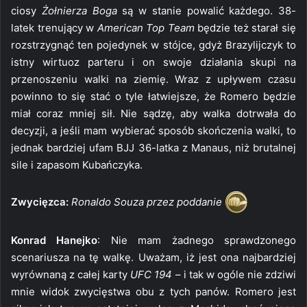
ciosy
Żołnierza Boga
są w stanie powalić każdego. 38-
latek trenujący w
American Top Team
będzie też starał się
rozstrzygnąć ten pojedynek w stójce, gdyż Brazylijczyk to
istny wirtuoz parteru i on swoje działania skupi na
przenoszeniu walki na ziemię. Wraz z upływem czasu
powinno to się stać o tyle łatwiejsze, że Romero będzie
miał coraz mniej sił. Nie sądzę, aby walka dotrwała do
decyzji, a jeśli mam wybierać sposób skończenia walki, to
jednak bardziej ufam BJJ 36-latka z Manaus, niż brutalnej
sile i zapasom Kubańczyka.
Zwycięzca:
Ronaldo Souza przez poddanie
Konrad Hanejko
: Nie mam żadnego sprawdzonego
scenariusza na tę walkę. Uważam, iż jest ona najbardziej
wyrównaną z całej karty
UFC 194
– i tak w ogóle nie zdziwi
mnie widok zwycięstwa obu z tych panów. Romero jest