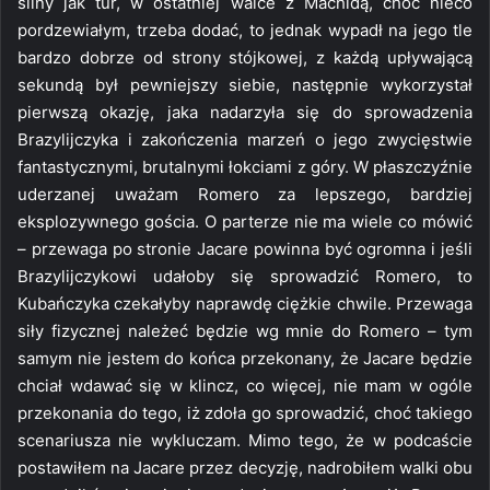
silny jak tur, w ostatniej walce z Machidą, choć nieco
pordzewiałym, trzeba dodać, to jednak wypadł na jego tle
bardzo dobrze od strony stójkowej, z każdą upływającą
sekundą był pewniejszy siebie, następnie wykorzystał
pierwszą okazję, jaka nadarzyła się do sprowadzenia
Brazylijczyka i zakończenia marzeń o jego zwycięstwie
fantastycznymi, brutalnymi łokciami z góry. W płaszczyźnie
uderzanej uważam Romero za lepszego, bardziej
eksplozywnego gościa. O parterze nie ma wiele co mówić
– przewaga po stronie Jacare powinna być ogromna i jeśli
Brazylijczykowi udałoby się sprowadzić Romero, to
Kubańczyka czekałyby naprawdę ciężkie chwile. Przewaga
siły fizycznej należeć będzie wg mnie do Romero – tym
samym nie jestem do końca przekonany, że Jacare będzie
chciał wdawać się w klincz, co więcej, nie mam w ogóle
przekonania do tego, iż zdoła go sprowadzić, choć takiego
scenariusza nie wykluczam. Mimo tego, że w podcaście
postawiłem na Jacare przez decyzję, nadrobiłem walki obu