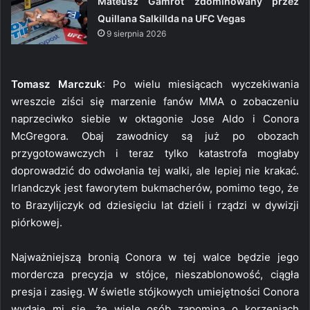
Mateusz Gamrot zdominowany przez
Quillana Salkillda na UFC Vegas
9 sierpnia 2026
Tomasz Marczuk
: Po wielu miesiącach wyczekiwania
wreszcie ziści się marzenie fanów MMA o zobaczeniu
naprzeciwko siebie w oktagonie Jose Aldo i Conora
McGregora. Obaj zawodnicy są już po obozach
przygotowawczych i teraz tylko katastrofa mogłaby
doprowadzić do odwołania tej walki, ale lepiej nie krakać.
Irlandczyk jest faworytem bukmacherów, pomimo tego, że
to Brazylijczyk od dziesięciu lat dzieli i rządzi w dywizji
piórkowej.
Najważniejszą bronią Conora w tej walce będzie jego
mordercza precyzja w stójce, nieszablonowość, ciągła
presja i zasięg. W świetle stójkowych umiejętności Conora
wydaje mi się, że wiele osób zapomina o korzeniach