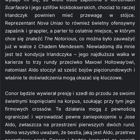
Scarface’a
i jego szlifów kickbokserskich, chociaż to raczej
Irlandczyk powinien mieć przewagę w stójce.
Reprezentant
Nova Uniao
to również świetny ofensywny
zapaśnik i grappler, a parter to ostatnie miejsce, w którym
chce się znaleźć
The Notorious
, co można było zauważyć
już w walce z Chadem Mendesem. Niewiadomą dla mnie
jest też kondycja Irlandczyka – jego najdłuższa walka w
karierze to trzy rundy przeciwko Maxowi Holloway’owi,
natomiast Aldo stoczył aż sześć bojów pięciorundowych i
właśnie te doświadczenia mogą okazać się kluczowe.
Conor będzie wywierał presję i szedł do przodu ze swoimi
świetnymi kopnięciami na korpus, szukając przy tym jego
firmowych crossów. Te działania mogą z pewnością
ograniczać i wprowadzać pewne zaniepokojenie u Jose
Aldo, zwłaszcza na przestrzeni pierwszych dwóch rund.
Mimo wszystko uważam, że bestia, jaką jest Aldo, przetrwa