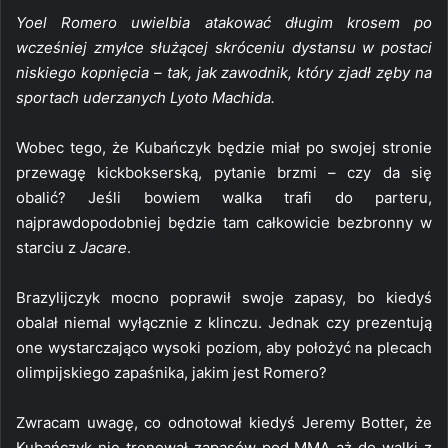
Yoel Romero uwielbia atakować długim krosem po
wcześniej zmyłce służącej skróceniu dystansu w postaci
niskiego kopnięcia – tak, jak zawodnik, który zjadł zęby na
sportach uderzanych Lyoto Machida.
Wobec tego, że Kubańczyk będzie miał po swojej stronie
przewagę kickbokserską, pytanie brzmi – czy da się
obalić? Jeśli bowiem walka trafi do parteru,
najprawdopodobniej będzie tam całkowicie bezbronny w
starciu z
Jacare
.
Brazylijczyk mocno poprawił swoje zapasy, bo kiedyś
obalał niemal wyłącznie z klinczu. Jednak czy prezentują
one wystarczająco wysoki poziom, aby położyć na plecach
olimpijskiego zapaśnika, jakim jest Romero?
Zwracam uwagę, co odnotował kiedyś Jeremy Botter, że
Kubańczyk nie trenował zapasów pod MMA aż do walki z