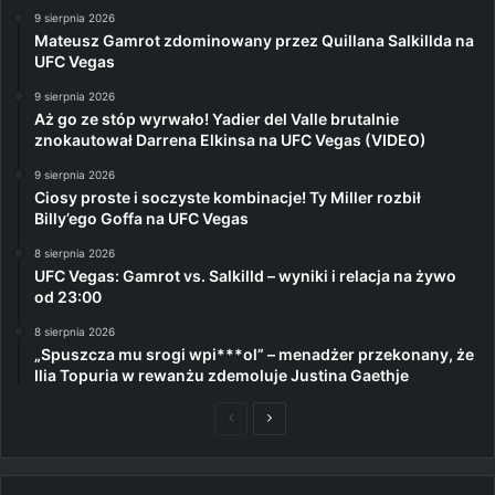
9 sierpnia 2026
Mateusz Gamrot zdominowany przez Quillana Salkillda na
UFC Vegas
9 sierpnia 2026
Aż go ze stóp wyrwało! Yadier del Valle brutalnie
znokautował Darrena Elkinsa na UFC Vegas (VIDEO)
9 sierpnia 2026
Ciosy proste i soczyste kombinacje! Ty Miller rozbił
Billy’ego Goffa na UFC Vegas
8 sierpnia 2026
UFC Vegas: Gamrot vs. Salkilld – wyniki i relacja na żywo
od 23:00
8 sierpnia 2026
„Spuszcza mu srogi wpi***ol” – menadżer przekonany, że
Ilia Topuria w rewanżu zdemoluje Justina Gaethje
Poprzednia
Następna
strona
strona