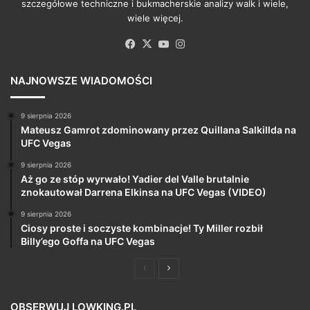
szczegółowe techniczne i bukmacherskie analizy walk i wiele,
wiele więcej.
Facebook
X
YouTube
Instagram
NAJNOWSZE WIADOMOŚCI
9 sierpnia 2026
Mateusz Gamrot zdominowany przez Quillana Salkillda na
UFC Vegas
9 sierpnia 2026
Aż go ze stóp wyrwało! Yadier del Valle brutalnie
znokautował Darrena Elkinsa na UFC Vegas (VIDEO)
9 sierpnia 2026
Ciosy proste i soczyste kombinacje! Ty Miller rozbił
Billy’ego Goffa na UFC Vegas
Poprzednia
Następna
strona
strona
OBSERWUJ LOWKING.PL