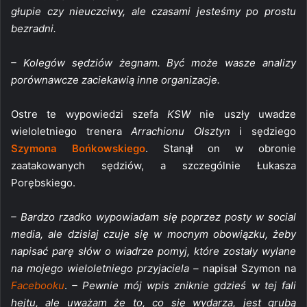
głupie czy nieuczciwy, ale czasami jesteśmy po prostu
bezradni.
– Kolegów sędziów żegnam. Być może wasze analizy
porównawcze zaciekawią inne organizacje.
Ostre te wypowiedzi szefa
KSW
nie uszły uwadze
wieloletniego trenera
Arrachionu Olsztyn
i sędziego
Szymona Bońkowskiego
. Stanął on w obronie
zaatakowanych sędziów, a szczególnie Łukasza
Porębskiego.
– Bardzo rzadko wypowiadam się poprzez posty w social
media, ale dzisiaj czuje się w mocnym obowiązku, żeby
napisać parę słów o wiadrze pomyj, które zostały wylane
na mojego wieloletniego przyjaciela –
napisał Szymon na
Facebooku
.
– Pewnie mój wpis zniknie gdzieś w tej fali
hejtu, ale uważam że to, co się wydarza, jest grubą