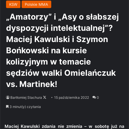
KSW
Polskie MMA
„Amatorzy” i „Asy o słabszej
dyspozycji intelektualnej”?
Maciej Kawulski i Szymon
Bońkowski na kursie
kolizyjnym w temacie
sędziów walki Omielańczuk
vs. Martinek!
Follow
Bartłomiej Stachura
15 października 2022
0
on
3 minut(y) czytania
X
Maciej Kawulski zdania nie zmienia – w sobotę już na