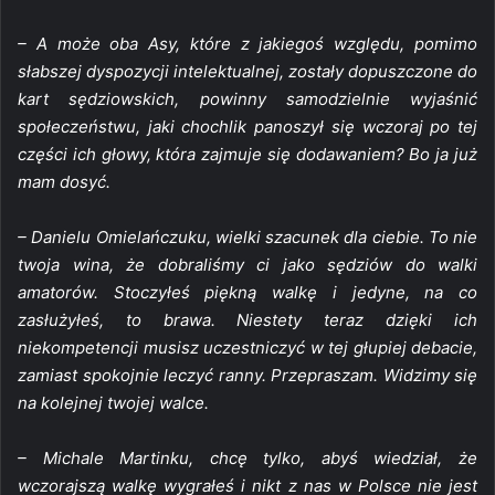
– A może oba Asy, które z jakiegoś względu, pomimo
słabszej dyspozycji intelektualnej, zostały dopuszczone do
kart sędziowskich, powinny samodzielnie wyjaśnić
społeczeństwu, jaki chochlik panoszył się wczoraj po tej
części ich głowy, która zajmuje się dodawaniem? Bo ja już
mam dosyć.
– Danielu Omielańczuku, wielki szacunek dla ciebie. To nie
twoja wina, że dobraliśmy ci jako sędziów do walki
amatorów. Stoczyłeś piękną walkę i jedyne, na co
zasłużyłeś, to brawa. Niestety teraz dzięki ich
niekompetencji musisz uczestniczyć w tej głupiej debacie,
zamiast spokojnie leczyć ranny. Przepraszam. Widzimy się
na kolejnej twojej walce.
– Michale Martinku, chcę tylko, abyś wiedział, że
wczorajszą walkę wygrałeś i nikt z nas w Polsce nie jest