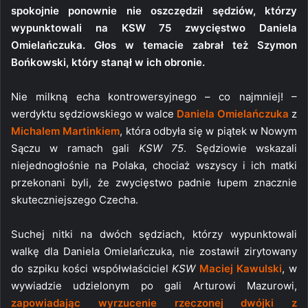
spokojnie ponownie nie oszczędził sędziów, którzy
wypunktowali na KSW 75 zwycięstwo Daniela
Omielańczuka. Głos w temacie zabrał też Szymon
Bońkowski, który stanął w ich obronie.
Nie milkną echa kontrowersyjnego – co najmniej! –
werdyktu sędziowskiego w walce
Daniela Omielańczuka
z
Michalem Martinkiem
, która odbyła się w piątek w Nowym
Sączu w ramach gali
KSW 75
. Sędziowie wskazali
niejednogłośnie na Polaka, chociaż wszyscy i ich matki
przekonani byli, że zwycięstwo padnie łupem znacznie
skuteczniejszego Czecha.
Suchej nitki na dwóch sędziach, którzy wypunktowali
walkę dla Daniela Omielańczuka, nie zostawił zirytowany
do szpiku kości współwłaściciel
KSW
Maciej Kawulski
, w
wywiadzie udzielonym po gali Arturowi Mazurowi,
zapowiadając wyrzucenie rzeczonej dwójki z