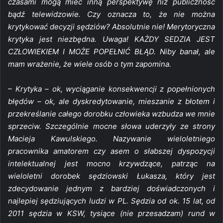
czasami mogą mieć inną perspektywę niż publiczność
bądź telewidzowie. Czy oznacza to, że nie można
krytykować decyzji sędziów? Absolutnie nie! Merytoryczna
krytyka jest niezbędna. Uwaga! KAŻDY SEDZIA JEST
CZŁOWIEKIEM I MOŻE POPEŁNIĆ BŁĄD. Niby banał, ale
mam wrażenie, że wiele osób o tym zapomina.
– Krytyka – ok, wyciąganie konsekwencji z popełnionych
błędów – ok, ale dyskredytowanie, mieszanie z błotem i
przekreślanie całego dorobku człowieka wzbudza we mnie
sprzeciw. Szczególnie mocne słowa uderzyły ze strony
Macieja Kawulskiego. Nazywanie wieloletniego
pracownika amatorem czy asem o słabszej dyspozycji
intelektualnej jest mocno krzywdzące, patrząc na
wieloletni dorobek sędziowski Łukasza, który jest
zdecydowanie jednym z bardziej doświadczonych i
najlepiej sędziujących ludzi w PL. Sędzia od ok. 15 lat, od
2011 sędzia w KSW, tysiące (nie przesadzam) rund w