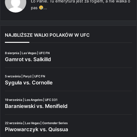
Ło Panie. Tu emerytura jest za rogiem, a nie walka o
pas
...
NAJBLIŻSZE WALKI POLAKÓW W UFC
8 sierpnia | Las Vegas | UFC FN
Gamrot vs. Salkilld
5 września | Paryż | UFC FN
Syguła vs. Cornolle
19 września | Los Angeles | UFC 331
Baraniewski vs. Menifield
22 września | Las Vegas | Contender Series
Piwowarczyk vs. Quissua