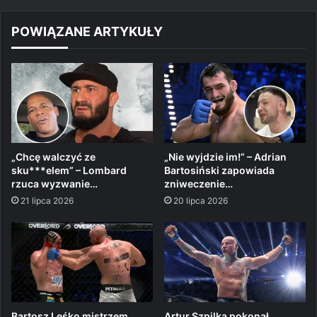
POWIĄZANE ARTYKUŁY
„Chcę walczyć ze
„Nie wyjdzie im!” – Adrian
sku***elem” – Lombard
Bartosiński zapowiada
rzuca wyzwanie…
zniweczenie…
21 lipca 2026
20 lipca 2026
Bartosz Leśko mistrzem,
Artur Szpilka pokonał