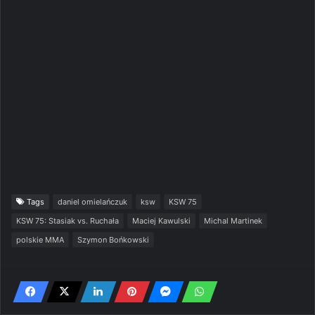
Tags
daniel omielańczuk
ksw
KSW 75
KSW 75: Stasiak vs. Ruchała
Maciej Kawulski
Michal Martinek
polskie MMA
Szymon Bońkowski