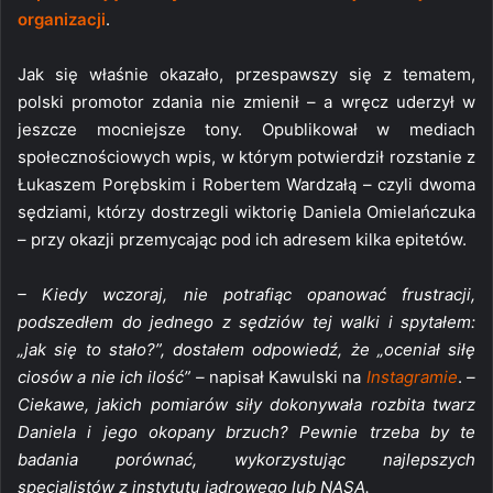
organizacji
.
Jak się właśnie okazało, przespawszy się z tematem,
polski promotor zdania nie zmienił – a wręcz uderzył w
jeszcze mocniejsze tony. Opublikował w mediach
społecznościowych wpis, w którym potwierdził rozstanie z
Łukaszem Porębskim i Robertem Wardzałą – czyli dwoma
sędziami, którzy dostrzegli wiktorię Daniela Omielańczuka
– przy okazji przemycając pod ich adresem kilka epitetów.
– Kiedy wczoraj, nie potrafiąc opanować frustracji,
podszedłem do jednego z sędziów tej walki i spytałem:
„jak się to stało?”, dostałem odpowiedź, że „oceniał siłę
ciosów a nie ich ilość” –
napisał Kawulski na
Instagramie
.
–
Ciekawe, jakich pomiarów siły dokonywała rozbita twarz
Daniela i jego okopany brzuch? Pewnie trzeba by te
badania porównać, wykorzystując najlepszych
specjalistów z instytutu jądrowego lub NASA.